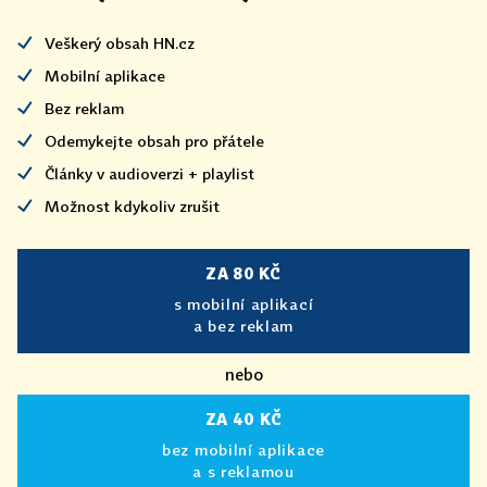
Veškerý obsah HN.cz
Mobilní aplikace
Bez reklam
Odemykejte obsah pro přátele
Články v audioverzi + playlist
Možnost kdykoliv zrušit
ZA 80 KČ
s mobilní aplikací
a bez reklam
nebo
ZA 40 KČ
bez mobilní aplikace
a s reklamou