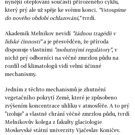
nynější oteplování součástí přirozeného cyklu,
který prý ale už spěje ke svému konci.
"Vstoupíme
do nového období ochlazování,"
tvrdí.
Akademik Melnikov nevidí
"žádnou tragédii v
lidské činnosti"
a je přesvědčen, že příroda
disponuje vlastními
"mohutnými regulátory"
, v
nichž prý odborníci na věčně zmrzlou půdu na
rozdíl od klimatologů vidí velmi účinné
mechanismy.
Jedním z těchto mechanismů je zhutnění
vegetačního pokrytí Země, které je způsobeno
zvýšením koncentrace uhlíku v atmosféře. A to prý
"izoluje" a vlastně chrání věčně zmrzlou půdu, tvrdí
Melnikovův kolega z fakulty glaciologie
Moskevské státní univerzity Vjačeslav Koničev.