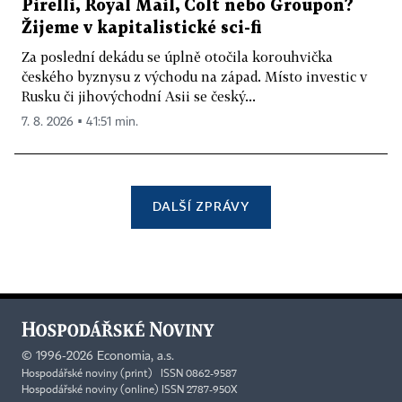
Pirelli, Royal Mail, Colt nebo Groupon?
Žijeme v kapitalistické sci-fi
Za poslední dekádu se úplně otočila korouhvička
českého byznysu z východu na západ. Místo investic v
Rusku či jihovýchodní Asii se český...
7. 8. 2026 ▪ 41:51 min.
DALŠÍ ZPRÁVY
©
1996-2026
Economia, a.s.
Hospodářské noviny (print) ISSN 0862-9587
Hospodářské noviny (online) ISSN 2787-950X