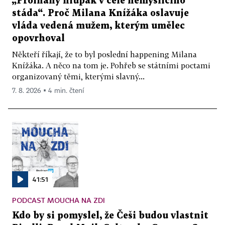
„Prolhaný hlupák v čele nemyslícího
stáda“. Proč Milana Knížáka oslavuje
vláda vedená mužem, kterým umělec
opovrhoval
Někteří říkají, že to byl poslední happening Milana
Knížáka. A něco na tom je. Pohřeb se státními poctami
organizovaný těmi, kterými slavný...
7. 8. 2026 ▪ 4 min. čtení
41:51
PODCAST MOUCHA NA ZDI
Kdo by si pomyslel, že Češi budou vlastnit