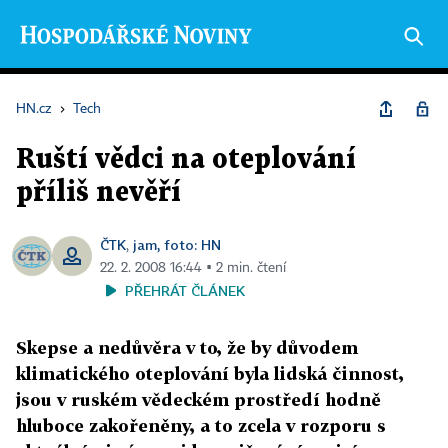
HN.cz
›
Tech
Ruští vědci na oteplování
příliš nevěří
ČTK
jam, foto: HN
,
22. 2. 2008 16:44 ▪ 2 min. čtení
PŘEHRÁT ČLÁNEK
Skepse a nedůvěra v to, že by důvodem
klimatického oteplování byla lidská činnost,
jsou v ruském vědeckém prostředí hodně
hluboce zakořeněny, a to zcela v rozporu s