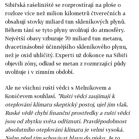
Sibiřská rašeliniště se rozprostírají na ploše o
rozloze více než milion kilometrů čtverečních a
obsahují stovky miliard tun skleníkových plynů.
Během tání se tyto plyny uvolňují do atmosféry.
Největší obavy vzbuzuje 70 miliard tun metanu,
dvacetinásobně účinnějšího skleníkového plynu,
než je oxid uhličitý. Experti už dokonce na Sibiři
objevili zóny, odkud se metan z rozmrzající půdy
uvolňuje i v zimním období.
Ale ne všichni ruští vědci s Melnikovem a
Koničevem souhlasí.
"Ruští vědci zaujímají k
oteplování klimatu skeptický postoj, ujel jim vlak.
Ruské vědě chybí finanční prostředky a ruští vědci
jsou od zbytku světa odříznuti. Pravděpodobnost
absolutního oteplování klimatu je velmi vysoká.
Nelze před tím schovávat hlavu do písku. Je to