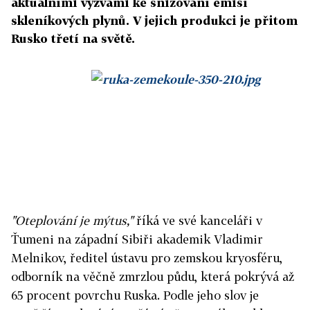
aktuálními výzvami ke snižování emisí
skleníkových plynů. V jejich produkci je přitom
Rusko třetí na světě.
"Oteplování je mýtus,"
říká ve své kanceláři v
Ťumeni na západní Sibiři akademik Vladimir
Melnikov, ředitel ústavu pro zemskou kryosféru,
odborník na věčně zmrzlou půdu, která pokrývá až
65 procent povrchu Ruska. Podle jeho slov je