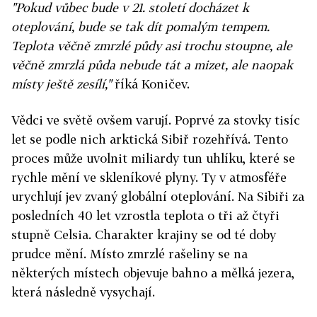
"Pokud vůbec bude v 21. století docházet k
oteplování, bude se tak dít pomalým tempem.
Teplota věčně zmrzlé půdy asi trochu stoupne, ale
věčně zmrzlá půda nebude tát a mizet, ale naopak
místy ještě zesílí,"
říká Koničev.
Vědci ve světě ovšem varují. Poprvé za stovky tisíc
let se podle nich arktická Sibiř rozehřívá. Tento
proces může uvolnit miliardy tun uhlíku, které se
rychle mění ve skleníkové plyny. Ty v atmosféře
urychlují jev zvaný globální oteplování. Na Sibiři za
posledních 40 let vzrostla teplota o tři až čtyři
stupně Celsia. Charakter krajiny se od té doby
prudce mění. Místo zmrzlé rašeliny se na
některých místech objevuje bahno a mělká jezera,
která následně vysychají.