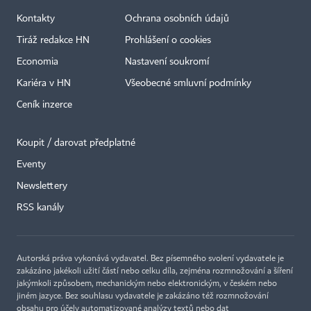
Kontakty
Ochrana osobních údajů
Tiráž redakce HN
Prohlášení o cookies
Economia
Nastavení soukromí
Kariéra v HN
Všeobecné smluvní podmínky
Ceník inzerce
Koupit / darovat předplatné
Eventy
Newslettery
RSS kanály
Autorská práva vykonává vydavatel. Bez písemného svolení vydavatele je
zakázáno jakékoli užití částí nebo celku díla, zejména rozmnožování a šíření
jakýmkoli způsobem, mechanickým nebo elektronickým, v českém nebo
jiném jazyce. Bez souhlasu vydavatele je zakázáno též rozmnožování
obsahu pro účely automatizované analýzy textů nebo dat