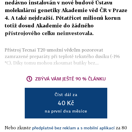
nedávno instalován v nové budově Ústavu
molekulární genetiky Akademie věd ČR v Praze
4. A také nejdražší. Pětatřicet milionů korun
totiž dosud Akademie do žádného
přístrojového celku neinvestovala.
Přístroj Tecnai T20 umožní vědcům pozorovat
zamrazené preparáty při teplotě tekutého dusíku (-196
°C). Díky tomu mohou zkoumat buňky bez...
ZBÝVÁ VÁM JEŠTĚ 90 % ČLÁNKU
Číst dál za
40 Kč
na první dva měsíce
Nebo zkuste
za 80
předplatné bez reklam a s mobilní aplikací