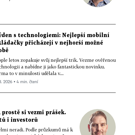
ýden s technologiemi: Nejlepší mobilní
kládačky přicházejí v nejhorší možné
obě
ple letos zopakuje svůj nejlepší trik. Vezme ověřenou
chnologii a nabídne ji jako fantastickou novinku.
rma to v minulosti udělala v...
 8. 2026 ▪ 4 min. čtení
 prostě si vezmi prášek.
tů i investorů
 velmi neradi. Podle průzkumů má k