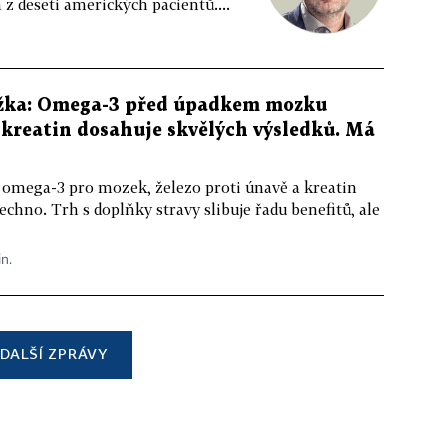
z deseti amerických pacientů....
žka: Omega-3 před úpadkem mozku
kreatin dosahuje skvělých výsledků. Má
 omega-3 pro mozek, železo proti únavě a kreatin
echno. Trh s doplňky stravy slibuje řadu benefitů, ale
in.
DALŠÍ ZPRÁVY