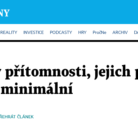
REALITY
INVESTICE
PODCASTY
HRY
PročNe
ARCHIV
D
v přítomnosti, jejich
e minimální
ŘEHRÁT ČLÁNEK