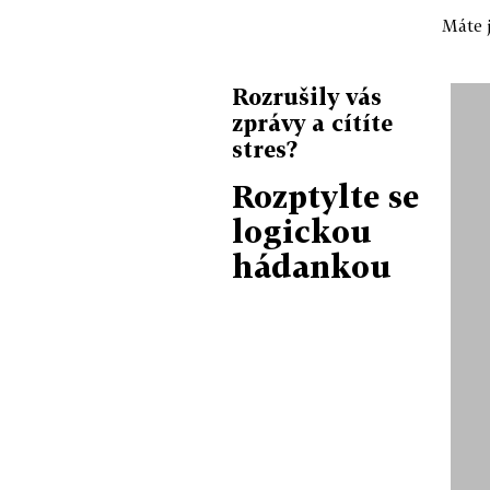
Máte j
Rozrušily vás
zprávy a cítíte
stres?
Rozptylte se
logickou
hádankou