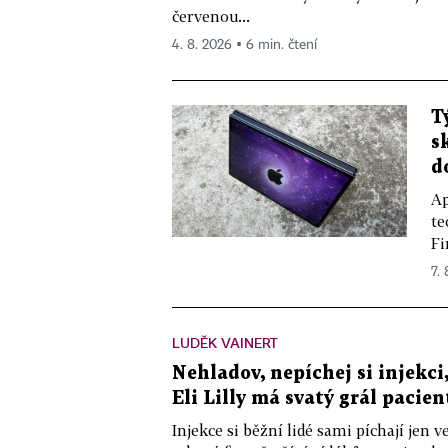
červenou...
4. 8. 2026 ▪ 6 min. čtení
T
s
d
Ap
te
Fi
7.
LUDĚK VAINERT
Nehladov, nepíchej si injekci,
Eli Lilly má svatý grál pacien
Injekce si běžní lidé sami píchají jen