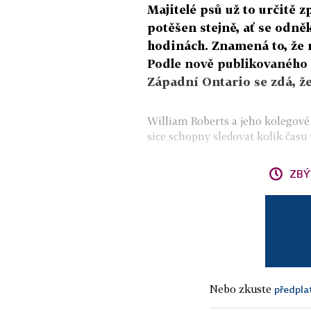
Majitelé psů už to určitě z
potěšen stejně, ať se odně
hodinách. Znamená to, že m
Podle nově publikovaného
Západní Ontario se zdá, že
William Roberts a jeho kolegové z
sice schopny sledovat kolik času 
ZBÝ
Nebo zkuste
předpla