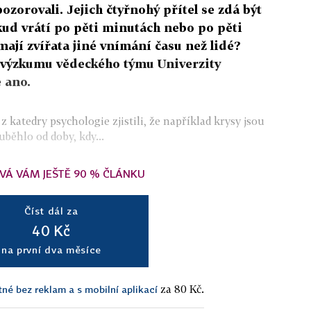
pozorovali. Jejich čtyřnohý přítel se zdá být
kud vrátí po pěti minutách nebo po pěti
ají zvířata jiné vnímání času než lidé?
 výzkumu vědeckého týmu Univerzity
 ano.
 katedry psychologie zjistili, že například krysy jsou
uběhlo od doby, kdy...
VÁ VÁM JEŠTĚ 90 % ČLÁNKU
Číst dál za
40 Kč
na první dva měsíce
za 80 Kč.
tné bez reklam a s mobilní aplikací