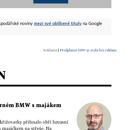
mezi své oblíbené tituly
ospodářské noviny
na Google
|
Předplatné HN+ je zcela bez reklam.
N
 černém BMW s majákem
 křižovatky přihnalo obří luxusní
m majáčkem na střeše. Na