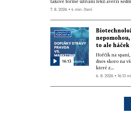
takové formě užívání léků averzi sedm 
7. 8. 2026 ▪ 4 min. čtení
Biotechnolo
nepomohou, 
to ale háček
Hořčík na spaní,
16:13
dnes skoro na vš
které z...
6. 8. 2026 ▪ 16:13 m