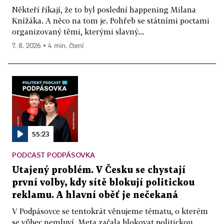
Někteří říkají, že to byl poslední happening Milana
Knížáka. A něco na tom je. Pohřeb se státními poctami
organizovaný těmi, kterými slavný...
7. 8. 2026 ▪ 4 min. čtení
55:23
PODCAST PODPÁSOVKA
Utajený problém. V Česku se chystají
první volby, kdy sítě blokují politickou
reklamu. A hlavní oběť je nečekaná
V Podpásovce se tentokrát věnujeme tématu, o kterém
se vůbec nemluví. Meta začala blokovat politickou