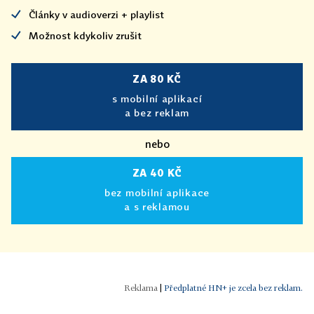
Články v audioverzi + playlist
Možnost kdykoliv zrušit
ZA 80 KČ
s mobilní aplikací
a bez reklam
nebo
ZA 40 KČ
bez mobilní aplikace
a s reklamou
|
Předplatné HN+ je zcela bez reklam.