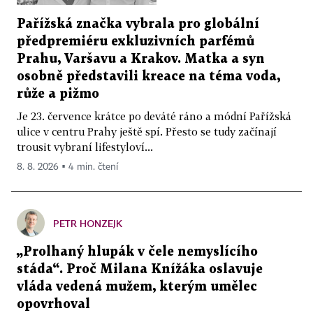
Pařížská značka vybrala pro globální
předpremiéru exkluzivních parfémů
Prahu, Varšavu a Krakov. Matka a syn
osobně představili kreace na téma voda,
růže a pižmo
Je 23. července krátce po deváté ráno a módní Pařížská
ulice v centru Prahy ještě spí. Přesto se tudy začínají
trousit vybraní lifestyloví...
8. 8. 2026 ▪ 4 min. čtení
PETR HONZEJK
„Prolhaný hlupák v čele nemyslícího
stáda“. Proč Milana Knížáka oslavuje
vláda vedená mužem, kterým umělec
opovrhoval