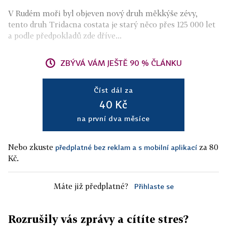
V Rudém moři byl objeven nový druh měkkýše zévy,
tento druh Tridacna costata je starý něco přes 125 000 let
a podle předpokladů zde dříve...
ZBÝVÁ VÁM JEŠTĚ 90 % ČLÁNKU
Číst dál za
40 Kč
na první dva měsíce
Nebo zkuste
za 80
předplatné bez reklam a s mobilní aplikací
Kč.
Máte již předplatné?
Přihlaste se
Rozrušily vás zprávy a cítíte stres?