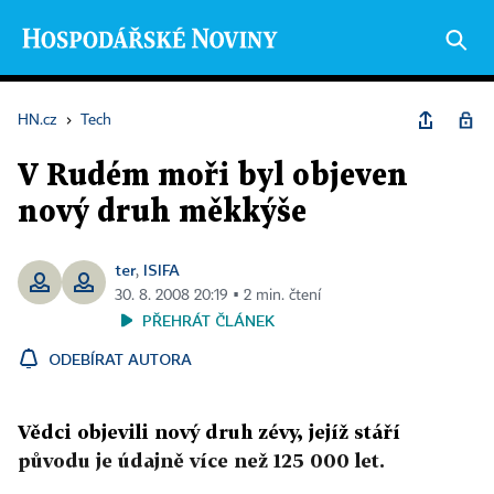
HN.cz
›
Tech
V Rudém moři byl objeven
nový druh měkkýše
ter
ISIFA
,
30. 8. 2008 20:19 ▪ 2 min. čtení
PŘEHRÁT ČLÁNEK
ODEBÍRAT AUTORA
Vědci objevili nový druh zévy, jejíž stáří
původu je údajně více než 125 000 let.