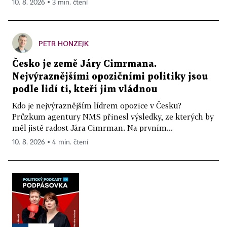
10. 8. 2026 ▪ 3 min. čtení
PETR HONZEJK
Česko je země Járy Cimrmana.
Nejvýraznějšími opozičními politiky jsou
podle lidí ti, kteří jim vládnou
Kdo je nejvýraznějším lídrem opozice v Česku?
Průzkum agentury NMS přinesl výsledky, ze kterých by
měl jistě radost Jára Cimrman. Na prvním...
10. 8. 2026 ▪ 4 min. čtení