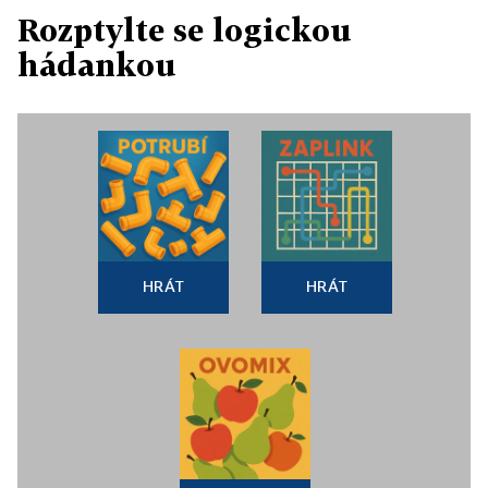
Rozptylte se logickou
hádankou
HRÁT
HRÁT