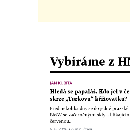
Vybíráme z H
JAN KUBITA
Hledá se papaláš. Kdo jel v
skrze „Turkovu“ křižovatku?
Před několika dny se do jedné pražské
BMW se začerněnými skly a blikající
červenou...
4. 8. 2026 ▪ 6 min. čtení