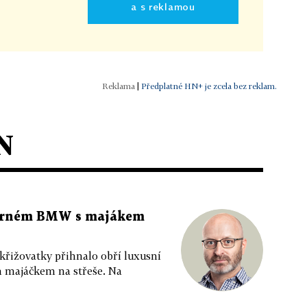
a s reklamou
|
Předplatné HN+ je zcela bez reklam.
N
 černém BMW s majákem
 křižovatky přihnalo obří luxusní
m majáčkem na střeše. Na