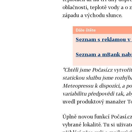
oblačnosti, teplotě vody a o z
západu a východu slunce.
Dále čtěte
Seznam s reklamou v
Seznam a mBank nabí
"Chtěli jsme Počasí.cz vytvoř
statickou službu jsme rozhýb
Meteopressu k dispozici, a 
variabilitu předpovědi tak, a
uvedl produktový manažer T
Úplně novou funkcí Počasí.cz
vybrané lokalitě. Tu si uživat