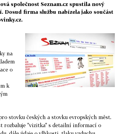
tová společnost Seznam.cz spustila nový
. Dosud firma službu nabízela jako součást
vinky.cz.
ky na
kladem
mace o
em k
kým
 pro stovku českých a stovku evropských měst.
 rozbaluje "vizitka" s detailní informací o
du, dále údaje o vlhkosti, tlaku vzduchu,