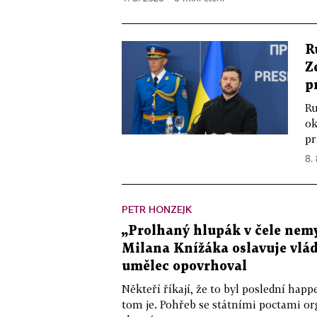
R
Z
p
Ru
ok
pr
8.
PETR HONZEJK
„Prolhaný hlupák v čele nemy
Milana Knížáka oslavuje vlá
umělec opovrhoval
Někteří říkají, že to byl poslední ha
tom je. Pohřeb se státními poctami o