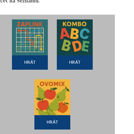
 účet na Seznamu.
HRÁT
HRÁT
HRÁT