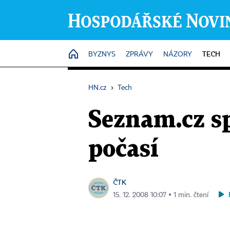
TECH
HOME
BYZNYS
ZPRÁVY
NÁZORY
HN.cz
›
Tech
Seznam.cz sp
počasí
ČTK
15. 12. 2008 10:07 ▪ 1 min. čtení