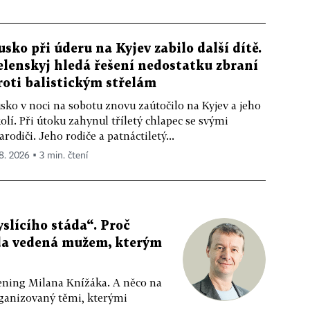
usko při úderu na Kyjev zabilo další dítě.
elenskyj hledá řešení nedostatku zbraní
roti balistickým střelám
sko v noci na sobotu znovu zaútočilo na Kyjev a jeho
olí. Při útoku zahynul tříletý chlapec se svými
arodiči. Jeho rodiče a patnáctiletý...
 8. 2026 ▪ 3 min. čtení
slícího stáda“. Proč
da vedená mužem, kterým
ppening Milana Knížáka. A něco na
rganizovaný těmi, kterými