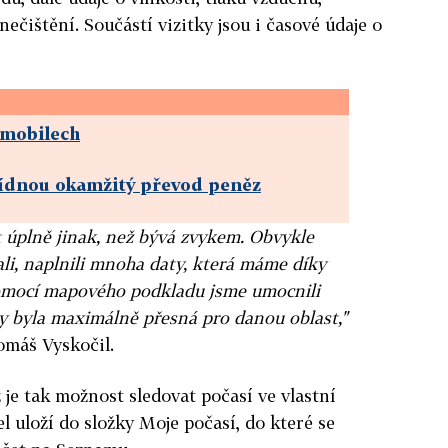
nečištění. Součástí vizitky jsou i časové údaje o
 mobilech
dnou okamžitý převod peněz
it úplně jinak, než bývá zvykem. Obvykle
ali, naplnili mnoha daty, která máme díky
pomocí mapového podkladu jsme umocnili
by byla maximálně přesná pro danou oblast,"
omáš Vyskočil.
 je tak možnost sledovat počasí ve vlastní
el uloží do složky Moje počasí, do které se