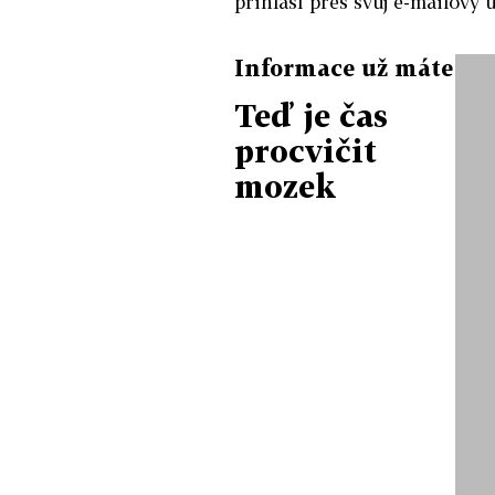
přihlásí přes svůj e-mailový
Informace už máte
Teď je čas
procvičit
mozek