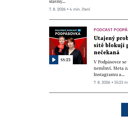
slavný...
7. 8. 2026 ▪ 4 min. čtení
PODCAST PODPÁ
Utajený prob
sítě blokují
nečekaná
55:23
V Podpásovce se
nemluví. Meta z
Instagramu a...
7. 8. 2026 ▪ 55:23 m