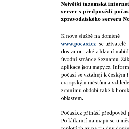
Největší tuzemská interne
server s předpovědí počasí
zpravodajského serveru No
K nové službě na doméně
www.pocasi.cz
se uživatelé
dostanou také z hlavní nabíd
úvodní stránce Seznamu. Zá
aplikace jsou mapy.cz. Infor
počasí se vztahují k českým i
evropským městům a vzhled
zimnímu období také k hors
oblastem.
Počasí.cz přináší předpověď
Po kliknutí na mapu se u měst
teplotách až na tři dny dopře