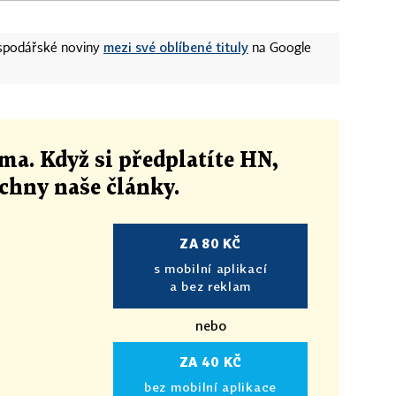
mezi své oblíbené tituly
ospodářské noviny
na Google
ma. Když si předplatíte HN,
echny naše články
.
ZA 80 KČ
s mobilní aplikací
a bez reklam
nebo
ZA 40 KČ
bez mobilní aplikace