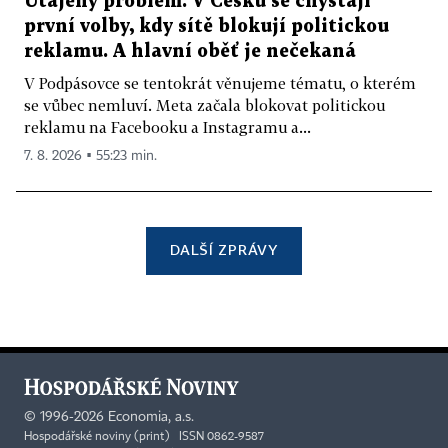
Utajený problém. V Česku se chystají
první volby, kdy sítě blokují politickou
reklamu. A hlavní oběť je nečekaná
V Podpásovce se tentokrát věnujeme tématu, o kterém
se vůbec nemluví. Meta začala blokovat politickou
reklamu na Facebooku a Instagramu a...
7. 8. 2026 ▪ 55:23 min.
DALŠÍ ZPRÁVY
©
1996-2026
Economia, a.s.
Hospodářské noviny (print) ISSN 0862-9587