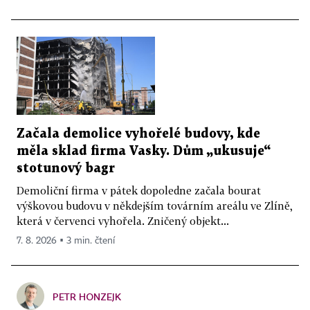
Začala demolice vyhořelé budovy, kde
měla sklad firma Vasky. Dům „ukusuje“
stotunový bagr
Demoliční firma v pátek dopoledne začala bourat
výškovou budovu v někdejším továrním areálu ve Zlíně,
která v červenci vyhořela. Zničený objekt...
7. 8. 2026 ▪ 3 min. čtení
PETR HONZEJK