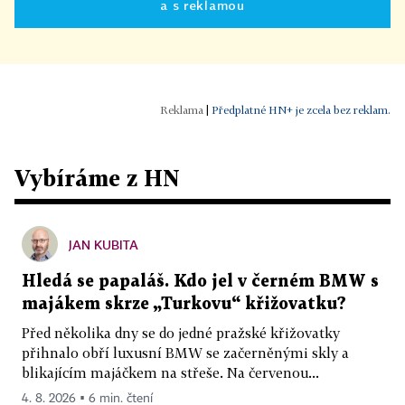
a s reklamou
|
Předplatné HN+ je zcela bez reklam.
Vybíráme z HN
JAN KUBITA
Hledá se papaláš. Kdo jel v černém BMW s
majákem skrze „Turkovu“ křižovatku?
Před několika dny se do jedné pražské křižovatky
přihnalo obří luxusní BMW se začerněnými skly a
blikajícím majáčkem na střeše. Na červenou...
4. 8. 2026 ▪ 6 min. čtení