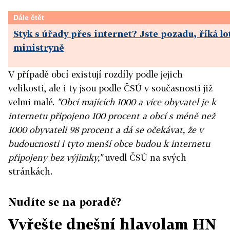
Dále čtět
Styk s úřady přes internet? Jste pozadu, říká lo
ministryně
V případě obcí existují rozdíly podle jejich
velikosti, ale i ty jsou podle ČSÚ v současnosti již
velmi malé.
"Obcí majících 1000 a více obyvatel je k
internetu připojeno 100 procent a obcí s méně než
1000 obyvateli 98 procent a dá se očekávat, že v
budoucnosti i tyto menší obce budou k internetu
připojeny bez výjimky,"
uvedl ČSÚ na svých
stránkách.
Nudíte se na poradě?
Vyřešte dnešní hlavolam HN