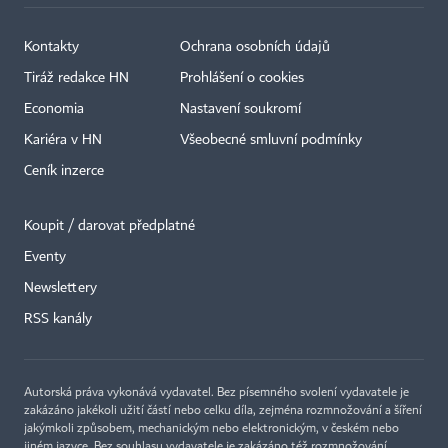
Kontakty
Ochrana osobních údajů
Tiráž redakce HN
Prohlášení o cookies
Economia
Nastavení soukromí
Kariéra v HN
Všeobecné smluvní podmínky
Ceník inzerce
Koupit / darovat předplatné
Eventy
Newslettery
×
RSS kanály
Autorská práva vykonává vydavatel. Bez písemného svolení vydavatele je
zakázáno jakékoli užití částí nebo celku díla, zejména rozmnožování a šíření
jakýmkoli způsobem, mechanickým nebo elektronickým, v českém nebo
jiném jazyce. Bez souhlasu vydavatele je zakázáno též rozmnožování