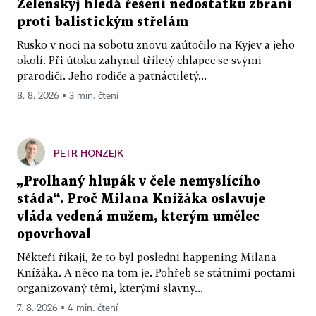
Zelenskyj hledá řešení nedostatku zbraní
proti balistickým střelám
Rusko v noci na sobotu znovu zaútočilo na Kyjev a jeho
okolí. Při útoku zahynul tříletý chlapec se svými
prarodiči. Jeho rodiče a patnáctiletý...
8. 8. 2026 ▪ 3 min. čtení
PETR HONZEJK
„Prolhaný hlupák v čele nemyslícího
stáda“. Proč Milana Knížáka oslavuje
vláda vedená mužem, kterým umělec
opovrhoval
Někteří říkají, že to byl poslední happening Milana
Knížáka. A něco na tom je. Pohřeb se státními poctami
organizovaný těmi, kterými slavný...
7. 8. 2026 ▪ 4 min. čtení