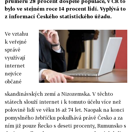
průměru 28 procent dospělé populace, v ČR to
bylo ve stejném roce 14 procent lidí. Vyplývá to
z informací Českého statistického úřadu.
Ve vztahu
k veřejné
správě
využívají
internet
nejvíce
občané
skandinávských zemí a Nizozemska. V těchto
státech slouží internet i k tomuto účelu více než
polovině lidí ve věku 16 až 74 let. Naopak na konci
pomyslného žebříčku pokulhává právě Česko a za
ním již pouze Řecko s deseti procenty, Rumunsko s