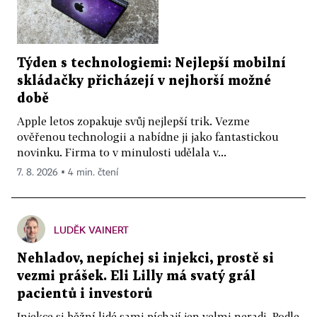
Týden s technologiemi: Nejlepší mobilní
skládačky přicházejí v nejhorší možné
době
Apple letos zopakuje svůj nejlepší trik. Vezme
ověřenou technologii a nabídne ji jako fantastickou
novinku. Firma to v minulosti udělala v...
7. 8. 2026 ▪ 4 min. čtení
LUDĚK VAINERT
Nehladov, nepíchej si injekci, prostě si
vezmi prášek. Eli Lilly má svatý grál
pacientů i investorů
Injekce si běžní lidé sami píchají jen velmi neradi. Podle