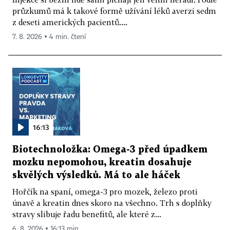
průzkumů má k takové formě užívání léků averzi sedm
z deseti amerických pacientů....
7. 8. 2026 ▪ 4 min. čtení
16:13
Biotechnoložka: Omega-3 před úpadkem
mozku nepomohou, kreatin dosahuje
skvělých výsledků. Má to ale háček
Hořčík na spaní, omega-3 pro mozek, železo proti
únavě a kreatin dnes skoro na všechno. Trh s doplňky
stravy slibuje řadu benefitů, ale které z...
6. 8. 2026 ▪ 16:13 min.