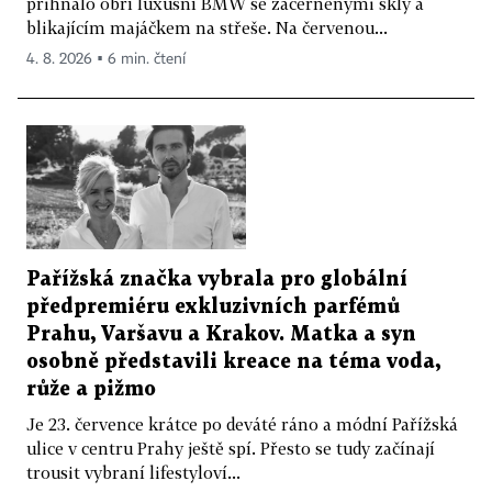
přihnalo obří luxusní BMW se začerněnými skly a
blikajícím majáčkem na střeše. Na červenou...
4. 8. 2026 ▪ 6 min. čtení
Pařížská značka vybrala pro globální
předpremiéru exkluzivních parfémů
Prahu, Varšavu a Krakov. Matka a syn
osobně představili kreace na téma voda,
růže a pižmo
Je 23. července krátce po deváté ráno a módní Pařížská
ulice v centru Prahy ještě spí. Přesto se tudy začínají
trousit vybraní lifestyloví...