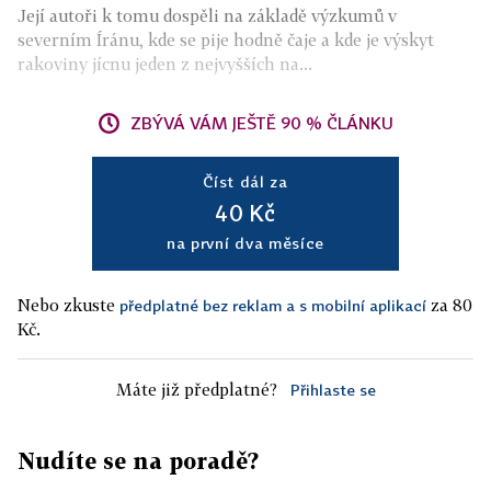
Její autoři k tomu dospěli na základě výzkumů v
severním Íránu, kde se pije hodně čaje a kde je výskyt
rakoviny jícnu jeden z nejvyšších na...
ZBÝVÁ VÁM JEŠTĚ 90 % ČLÁNKU
Číst dál za
40 Kč
na první dva měsíce
Nebo zkuste
za 80
předplatné bez reklam a s mobilní aplikací
Kč.
Máte již předplatné?
Přihlaste se
Nudíte se na poradě?