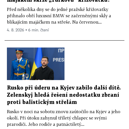
majákem skrze „Turkovu“ křižovatku?
Před několika dny se do jedné pražské křižovatky
přihnalo obří luxusní BMW se začerněnými skly a
blikajícím majáčkem na střeše. Na červenou...
4. 8. 2026 ▪ 6 min. čtení
Rusko při úderu na Kyjev zabilo další dítě.
Zelenskyj hledá řešení nedostatku zbraní
proti balistickým střelám
Rusko v noci na sobotu znovu zaútočilo na Kyjev a jeho
okolí. Při útoku zahynul tříletý chlapec se svými
prarodiči. Jeho rodiče a patnáctiletý...