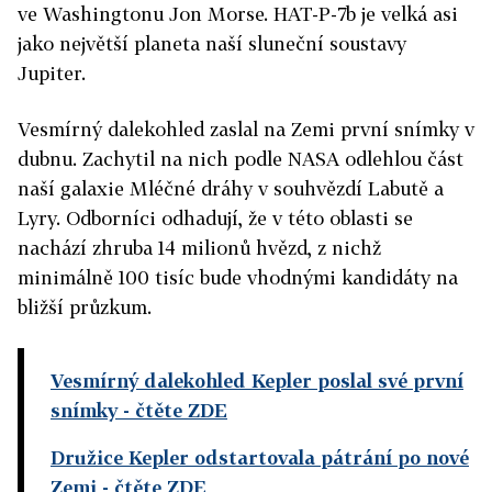
ve Washingtonu Jon Morse. HAT-P-7b je velká asi
jako největší planeta naší sluneční soustavy
Jupiter.
Vesmírný dalekohled zaslal na Zemi první snímky v
dubnu. Zachytil na nich podle NASA odlehlou část
naší galaxie Mléčné dráhy v souhvězdí Labutě a
Lyry. Odborníci odhadují, že v této oblasti se
nachází zhruba 14 milionů hvězd, z nichž
minimálně 100 tisíc bude vhodnými kandidáty na
bližší průzkum.
Vesmírný dalekohled Kepler poslal své první
snímky
- čtěte ZDE
Družice Kepler odstartovala pátrání po nové
Zemi
- čtěte ZDE