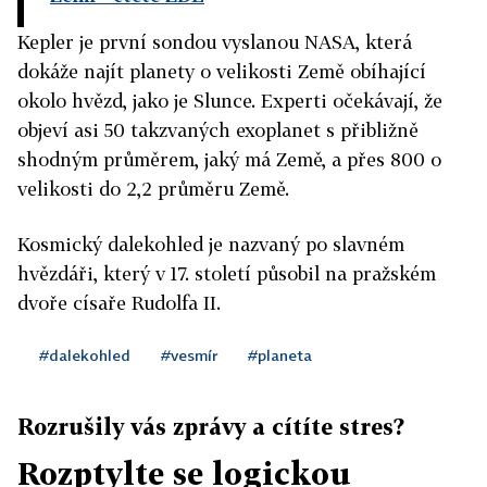
Kepler je první sondou vyslanou NASA, která
dokáže najít planety o velikosti Země obíhající
okolo hvězd, jako je Slunce. Experti očekávají, že
objeví asi 50 takzvaných exoplanet s přibližně
shodným průměrem, jaký má Země, a přes 800 o
velikosti do 2,2 průměru Země.
Kosmický dalekohled je nazvaný po slavném
hvězdáři, který v 17. století působil na pražském
dvoře císaře Rudolfa II.
#dalekohled
#vesmír
#planeta
Rozrušily vás zprávy a cítíte stres?
Rozptylte se logickou