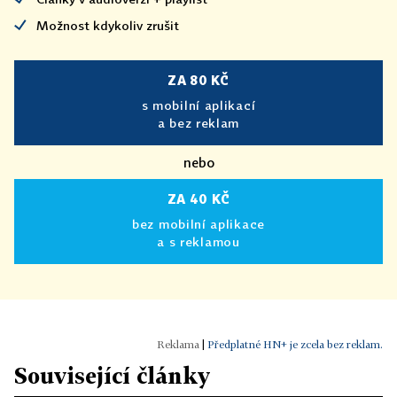
Možnost kdykoliv zrušit
ZA 80 KČ
s mobilní aplikací
a bez reklam
nebo
ZA 40 KČ
bez mobilní aplikace
a s reklamou
|
Předplatné HN+ je zcela bez reklam.
Související články