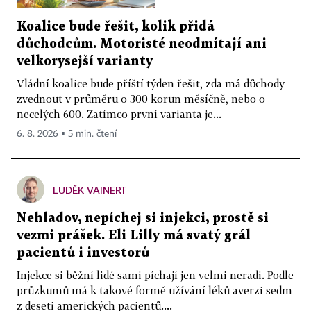
Koalice bude řešit, kolik přidá
důchodcům. Motoristé neodmítají ani
velkorysejší varianty
Vládní koalice bude příští týden řešit, zda má důchody
zvednout v průměru o 300 korun měsíčně, nebo o
necelých 600. Zatímco první varianta je...
6. 8. 2026 ▪ 5 min. čtení
LUDĚK VAINERT
Nehladov, nepíchej si injekci, prostě si
vezmi prášek. Eli Lilly má svatý grál
pacientů i investorů
Injekce si běžní lidé sami píchají jen velmi neradi. Podle
průzkumů má k takové formě užívání léků averzi sedm
z deseti amerických pacientů....