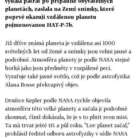
vydala pátrat po případně obyvatelných
planetách, zaslala na Zemi snímky, které
poprvé ukazují vzdálenou planetu
pojmenovanou HAT-P-7b.
Již dříve známá planeta je vzdálena asi 1000
světelných let od Země a snímky jsou velmi jasné a
podrobné. Atmosféra planety je podle NASA stejně
horká jako jsou předměty v rozpálené peci.
Vyzařuje také jasné světlo, což je podle astrofyzika
Alana Bosse překvapivý objev.
Družice Kepler podle NASA rychle objevila
atmosféru této velké planety a začala ji podrobně
zkoumat, čímž dokázala, že je s to plnit svou misi.
Ta má trvat ještě tři a půl roku. "Lov planet začal,"
prohlásil ředitel odboru astrofyziky v sídle NASA