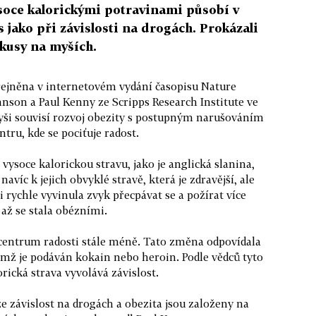
soce kalorickými potravinami působí v
jako při závislosti na drogách. Prokázali
okusy na myších.
veřejněna v internetovém vydání časopisu Nature
nson a Paul Kenny ze Scripps Research Institute ve
myši souvisí rozvoj obezity s postupným narušováním
ru, kde se pociťuje radost.
vysoce kalorickou stravu, jako je anglická slanina,
navíc k jejich obvyklé stravě, která je zdravější, ale
rychle vyvinula zvyk přecpávat se a požírat více
 až se stala obézními.
 centrum radosti stále méně. Tato změna odpovídala
imž je podáván kokain nebo heroin. Podle vědců tyto
orická strava vyvolává závislost.
 závislost na drogách a obezita jsou založeny na