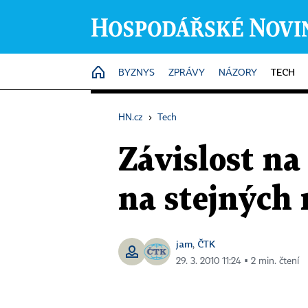
TECH
HOME
BYZNYS
ZPRÁVY
NÁZORY
HN.cz
›
Tech
Závislost na
na stejných
jam
ČTK
,
29. 3. 2010 11:24 ▪ 2 min. čtení