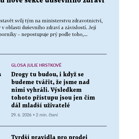
ku nové sekce duševního zdraví
stavět svůj tým na ministerstvu zdravotnictví,
 oblasti duševního zdraví a závislostí. Její
borníky – nepostupuje prý podle toho,...
GLOSA JULIE HRSTKOVÉ
s
Drogy tu budou, i když se
budeme tvářit, že jsme nad
nimi vyhráli. Výsledkem
tohoto přístupu jsou jen čím
dál mladší uživatelé
29. 6. 2026 ▪ 2 min. čtení
Tvrdší pravidla pro prodej