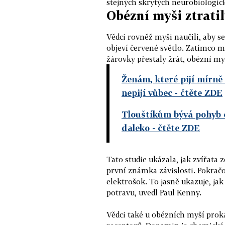
stejných skrytých neurobiologi
Obézní myši ztrat
Vědci rovněž myši naučili, aby s
objeví červené světlo. Zatímco 
žárovky přestaly žrát, obézní my
Ženám, které pijí mírně 
nepijí vůbec
- čtěte ZDE
Tlouštíkům bývá pohyb ci
daleko
- čtěte ZDE
Tato studie ukázala, jak zvířata 
první známka závislosti. Pokračov
elektrošok. To jasně ukazuje, j
potravu, uvedl Paul Kenny.
Vědci také u obézních myší prok