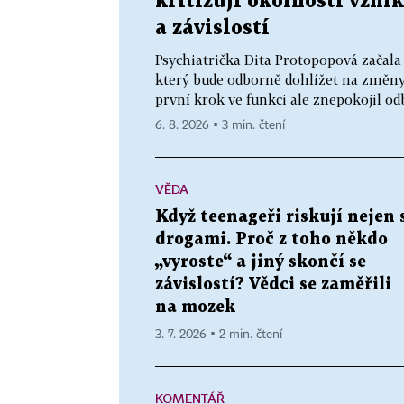
kritizují okolnosti vzni
a závislostí
Psychiatrička Dita Protopopová začala 
který bude odborně dohlížet na změny v
první krok ve funkci ale znepokojil od
6. 8. 2026 ▪ 3 min. čtení
VĚDA
Když teenageři riskují nejen 
drogami. Proč z toho někdo
„vyroste“ a jiný skončí se
závislostí? Vědci se zaměřili
na mozek
3. 7. 2026 ▪ 2 min. čtení
KOMENTÁŘ