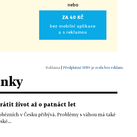
nebo
ZA 40 KČ
bez mobilní aplikace
a s reklamou
|
Předplatné HN+ je zcela bez reklam.
ánky
átit život až o patnáct let
om obézních v Česku přibývá. Problémy s váhou má také
ské...