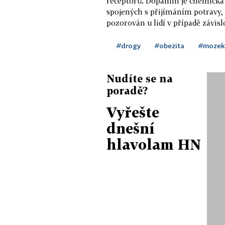
receptorů. Dopamin je chemická
spojených s přijímáním potravy, 
pozorován u lidí v případě závisl
#drogy
#obezita
#mozek
Nudíte se na
poradě?
Vyřešte
dnešní
hlavolam HN