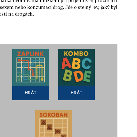
 látka uvolňovaná mozkem při příjemných prožitcích
sexem nebo konzumací drog. Jde o stejný jev, jaký byl
osti na drogách.
HRÁT
HRÁT