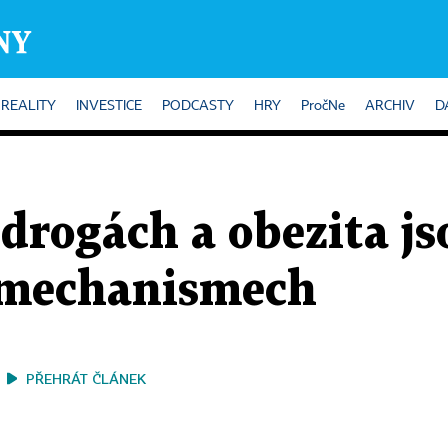
REALITY
INVESTICE
PODCASTY
HRY
PročNe
ARCHIV
D
 drogách a obezita j
 mechanismech
PŘEHRÁT ČLÁNEK