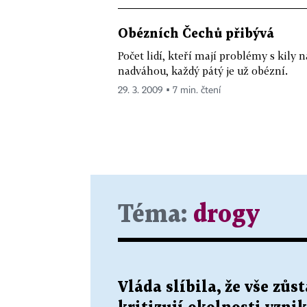
Obézních Čechů přibývá
Počet lidí, kteří mají problémy s kily na
nadváhou, každý pátý je už obézní.
29. 3. 2009 ▪ 7 min. čtení
Téma:
drogy
Vláda slíbila, že vše zůs