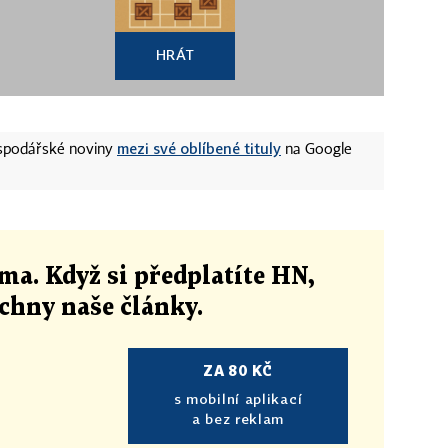
HRÁT
mezi své oblíbené tituly
ospodářské noviny
na Google
ma. Když si předplatíte HN,
echny naše články
.
ZA 80 KČ
s mobilní aplikací
a bez reklam