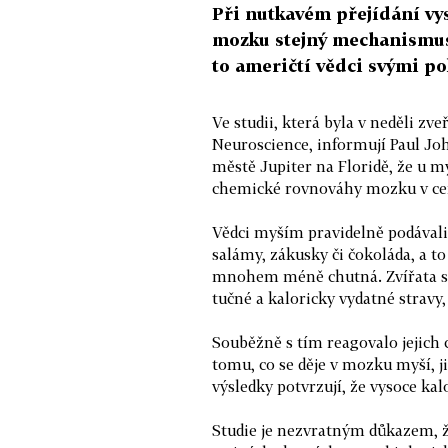
Při nutkavém přejídání vy
mozku stejný mechanismus 
to američtí vědci svými p
Ve studii, která byla v neděli z
Neuroscience, informují Paul Joh
městě Jupiter na Floridě, že u 
chemické rovnováhy mozku v cent
Vědci myším pravidelně podávali 
salámy, zákusky či čokoláda, a to 
mnohem méně chutná. Zvířata si 
tučné a kaloricky vydatné stravy,
Souběžně s tím reagovalo jejich
tomu, co se děje v mozku myší, j
výsledky potvrzují, že vysoce kal
Studie je nezvratným důkazem, že