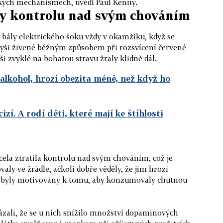
ckých mechanismech, uvedl Paul Kenny.
ily kontrolu nad svým chováním
e bály elektrického šoku vždy v okamžiku, když se
myši živené běžným způsobem při rozsvícení červené
ši zvyklé na bohatou stravu žraly klidně dál.
alkohol, hrozí obezita méně, než když ho
zí. A rodí děti, které mají ke štíhlosti
zcela ztratila kontrolu nad svým chováním, což je
aly ve žrádle, ačkoli dobře věděly, že jim hrozí
ak byly motivovány k tomu, aby konzumovaly chutnou
ázali, že se u nich snížilo množství dopaminových