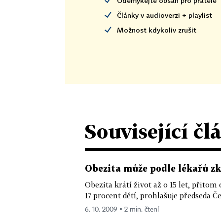
Odemykejte obsah pro přátele
Články v audioverzi + playlist
Možnost kdykoliv zrušit
Související čl
Obezita může podle lékařů zkr
Obezita krátí život až o 15 let, přit
17 procent dětí, prohlašuje předseda Če
6. 10. 2009 ▪ 2 min. čtení