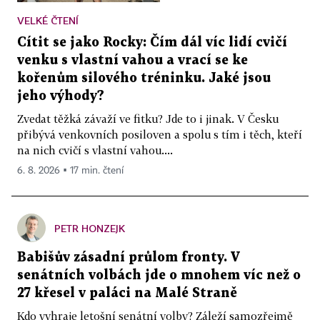
VELKÉ ČTENÍ
Cítit se jako Rocky: Čím dál víc lidí cvičí
venku s vlastní vahou a vrací se ke
kořenům silového tréninku. Jaké jsou
jeho výhody?
Zvedat těžká závaží ve fitku? Jde to i jinak. V Česku
přibývá venkovních posiloven a spolu s tím i těch, kteří
na nich cvičí s vlastní vahou....
6. 8. 2026 ▪ 17 min. čtení
PETR HONZEJK
Babišův zásadní průlom fronty. V
senátních volbách jde o mnohem víc než o
27 křesel v paláci na Malé Straně
Kdo vyhraje letošní senátní volby? Záleží samozřejmě