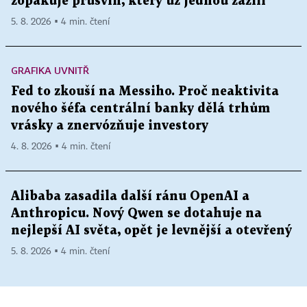
zopakuje průšvih, který už jednou zažili
5. 8. 2026 ▪ 4 min. čtení
GRAFIKA UVNITŘ
Fed to zkouší na Messiho. Proč neaktivita
nového šéfa centrální banky dělá trhům
vrásky a znervózňuje investory
4. 8. 2026 ▪ 4 min. čtení
Alibaba zasadila další ránu OpenAI a
Anthropicu. Nový Qwen se dotahuje na
nejlepší AI světa, opět je levnější a otevřený
5. 8. 2026 ▪ 4 min. čtení