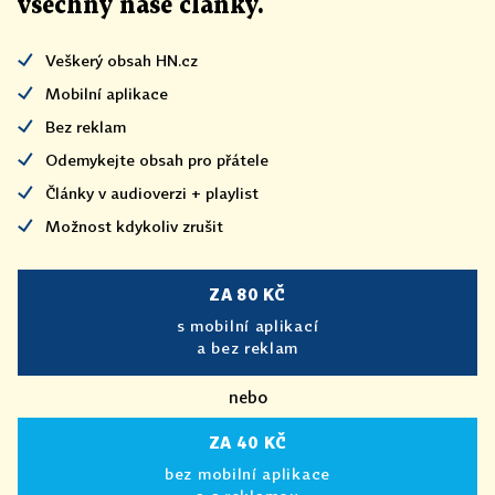
všechny naše články
.
Veškerý obsah HN.cz
Mobilní aplikace
Bez reklam
Odemykejte obsah pro přátele
Články v audioverzi + playlist
Možnost kdykoliv zrušit
ZA 80 KČ
s mobilní aplikací
a bez reklam
nebo
ZA 40 KČ
bez mobilní aplikace