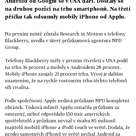
Android od Googlu se v USA daří. Dostaly se
na druhou pozici na trhu smartphonů. Na třetí
příčku tak odsunuly mobily iPhone od Applu.
Na prvním místě zůstala Research in Motion s telefony
Blackberry, uvedla v úterý průzkumová agentura NPD
Group.
Telefony Blackberry měly v prvním čtvrtletí v USA podíl
na trhu 36 procent a mobily s Androidem 28 procent.
Mobily iPhone zaujaly 21 procent trhu. Vývoj je dalším
znamením, že na rychle rostoucím trhu těchto telefonů
sílí rivalita.
Podle společnosti Apple nedává průzkum NPD kompletní
obrázek. Tisková mluvčí Applu označila průzkum za
omezený, neboť odpovídalo 150 tisíc amerických
spotřebitelů a průzkum nevzal v úvahu 85 milionů
majitelů mobilů iPhone a iPodů touch ve světě. Dodala, že
prodej samotných iPhonů ve světě nechal Android za