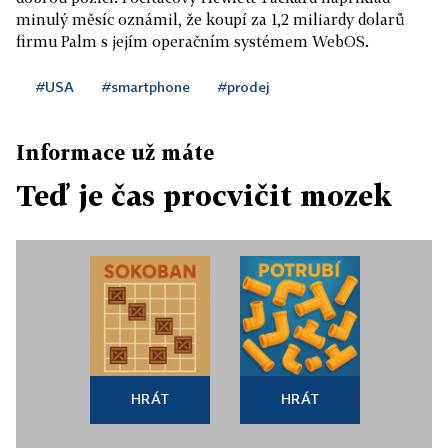
minulý měsíc oznámil, že koupí za 1,2 miliardy dolarů
firmu Palm s jejím operačním systémem WebOS.
#USA
#smartphone
#prodej
Informace už máte
Teď je čas procvičit mozek
HRÁT
HRÁT