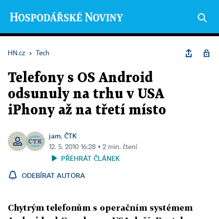
HN.cz
›
Tech
Telefony s OS Android
odsunuly na trhu v USA
iPhony až na třetí místo
jam
ČTK
,
12. 5. 2010 16:28 ▪ 2 min. čtení
PŘEHRÁT ČLÁNEK
ODEBÍRAT AUTORA
Chytrým telefonům s operačním systémem