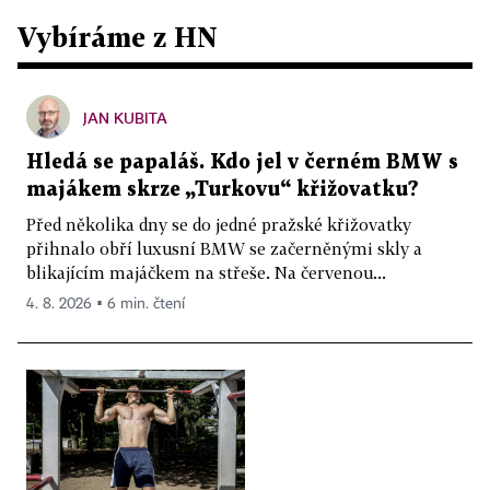
Vybíráme z HN
JAN KUBITA
Hledá se papaláš. Kdo jel v černém BMW s
majákem skrze „Turkovu“ křižovatku?
Před několika dny se do jedné pražské křižovatky
přihnalo obří luxusní BMW se začerněnými skly a
blikajícím majáčkem na střeše. Na červenou...
4. 8. 2026 ▪ 6 min. čtení