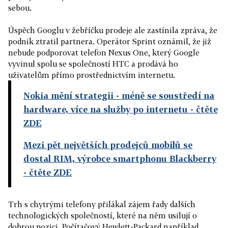
sebou.
Úspěch Googlu v žebříčku prodeje ale zastínila zpráva, že
podnik ztratil partnera. Operátor Sprint oznámil, že již
nebude podporovat telefon Nexus One, který Google
vyvinul spolu se společností HTC a prodává ho
uživatelům přímo prostřednictvím internetu.
Nokia mění strategii - méně se soustředí na
hardware, více na služby po internetu
- čtěte
ZDE
Mezi pět největších prodejců mobilů se
dostal RIM, výrobce smartphonu Blackberry
- čtěte ZDE
Trh s chytrými telefony přilákal zájem řady dalších
technologických společností, které na něm usilují o
dobrou pozici. Počítačový Hewlett-Packard například