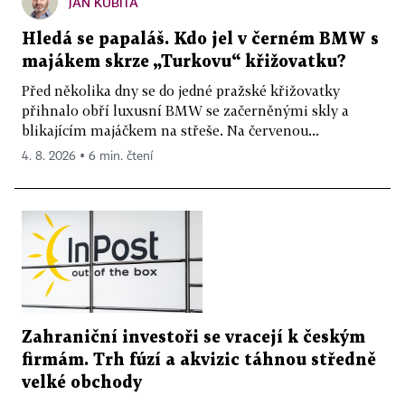
JAN KUBITA
Hledá se papaláš. Kdo jel v černém BMW s
majákem skrze „Turkovu“ křižovatku?
Před několika dny se do jedné pražské křižovatky
přihnalo obří luxusní BMW se začerněnými skly a
blikajícím majáčkem na střeše. Na červenou...
4. 8. 2026 ▪ 6 min. čtení
Zahraniční investoři se vracejí k českým
firmám. Trh fúzí a akvizic táhnou středně
velké obchody