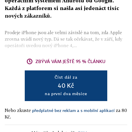
operačním systémem Android od Googlu.
Každá z platforem si našla asi jedenáct tisíc
nových zákazníků.
Prodeje iPhone jsou ale velmi závislé na tom, zda Apple
zrovna uvádí nový typ. Dá se tak očekávat, že v září, kdy
operátoři uvedou nový iPhone 4,...
ZBÝVÁ VÁM JEŠTĚ 95 % ČLÁNKU
Číst dál za
40 Kč
na první dva měsíce
Nebo zkuste
za 80
předplatné bez reklam a s mobilní aplikací
Kč.