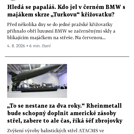
Hledá se papaláš. Kdo jel v černém BMW s
majákem skrze „Turkovu“ křižovatku?
Před několika dny se do jedné pražské křižovatky
přihnalo obří luxusní BMW se začerněnými skly a
blikajícím majáčkem na střeše. Na červenou...
4. 8. 2026 ▪ 6 min. čtení
„To se nestane za dva roky.“ Rheinmetall
bude schopný doplnit americké zásoby
střel, zabere to ale čas, říká šéf zbrojovky
Zvýšení výroby balistických střel ATACMS ve