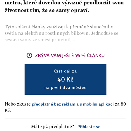
metru, které dovedou výrazně prodloužit svou
životnost tím, že se samy opraví.
Tyto solární články využívají k přeměně slunečního
světla na elektřinu rostlinných bílkovin. Jednoduše se
sestaví samy ze směsi proteinů,...
ZBÝVÁ VÁM JEŠTĚ 95 % ČLÁNKU
Číst dál za
40 Kč
na první dva měsíce
Nebo zkuste
za 80
předplatné bez reklam a s mobilní aplikací
Kč.
Máte již předplatné?
Přihlaste se