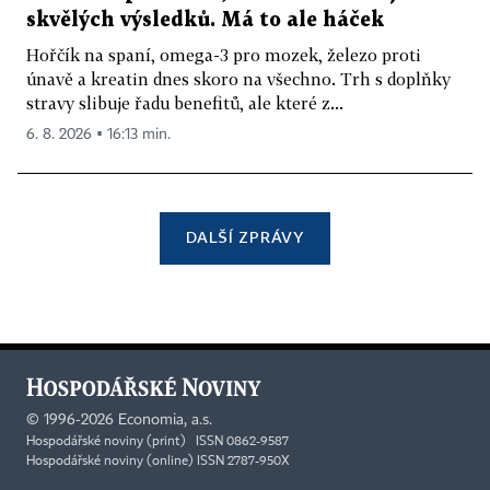
skvělých výsledků. Má to ale háček
Hořčík na spaní, omega-3 pro mozek, železo proti
únavě a kreatin dnes skoro na všechno. Trh s doplňky
stravy slibuje řadu benefitů, ale které z...
6. 8. 2026 ▪ 16:13 min.
DALŠÍ ZPRÁVY
©
1996-2026
Economia, a.s.
Hospodářské noviny (print) ISSN 0862-9587
Hospodářské noviny (online) ISSN 2787-950X