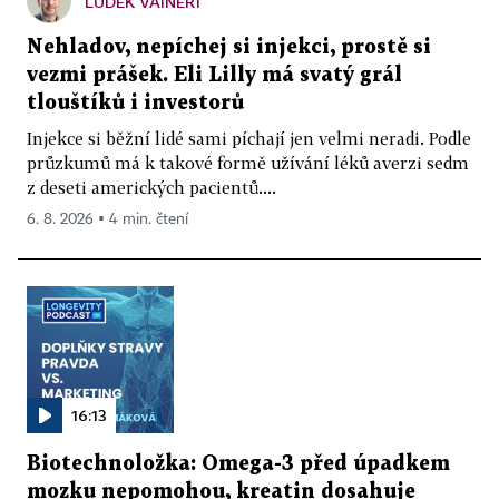
LUDĚK VAINERT
Nehladov, nepíchej si injekci, prostě si
vezmi prášek. Eli Lilly má svatý grál
tlouštíků i investorů
Injekce si běžní lidé sami píchají jen velmi neradi. Podle
průzkumů má k takové formě užívání léků averzi sedm
z deseti amerických pacientů....
6. 8. 2026 ▪ 4 min. čtení
16:13
Biotechnoložka: Omega-3 před úpadkem
mozku nepomohou, kreatin dosahuje