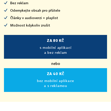
Bez reklam
Odemykejte obsah pro přátele
Články v audioverzi + playlist
Možnost kdykoliv zrušit
ZA 80 KČ
s mobilní aplikací
a bez reklam
nebo
ZA 40 KČ
bez mobilní aplikace
a s reklamou