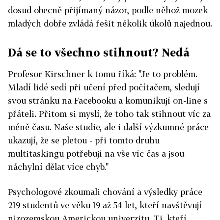
dosud obecně přijímaný názor, podle něhož mozek
mladých dobře zvládá řešit několik úkolů najednou.
Dá se to všechno stihnout? Nedá
Profesor Kirschner k tomu říká: "Je to problém.
Mladí lidé sedí při učení před počítačem, sledují
svou stránku na Facebooku a komunikují on-line s
přáteli. Přitom si myslí, že toho tak stihnout víc za
méně času. Naše studie, ale i další výzkumné práce
ukazují, že se pletou - při tomto druhu
multitaskingu potřebují na vše víc čas a jsou
náchylní dělat více chyb."
Psychologové zkoumali chování a výsledky práce
219 studentů ve věku 19 až 54 let, kteří navštěvují
nizozemskou Americkou univerzitu. Ti, kteří