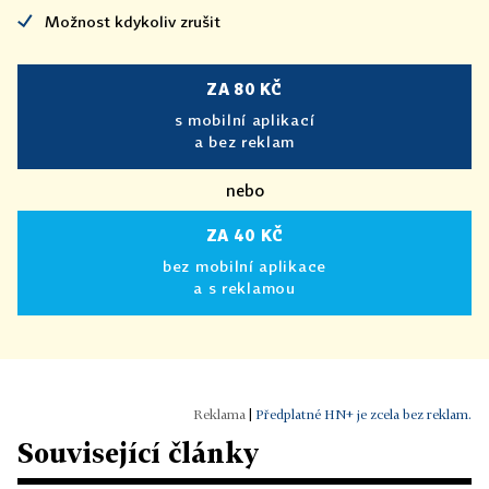
Možnost kdykoliv zrušit
ZA 80 KČ
s mobilní aplikací
a bez reklam
nebo
ZA 40 KČ
bez mobilní aplikace
a s reklamou
|
Předplatné HN+ je zcela bez reklam.
Související články