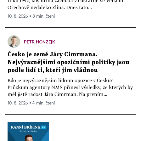
roku 1992, kdy firma začínala v cukrárně ve Velkém
Ořechově nedaleko Zlína. Dnes tato...
10. 8. 2026 ▪ 8 min. čtení
PETR HONZEJK
Česko je země Járy Cimrmana.
Nejvýraznějšími opozičními politiky jsou
podle lidí ti, kteří jim vládnou
Kdo je nejvýraznějším lídrem opozice v Česku?
Průzkum agentury NMS přinesl výsledky, ze kterých by
měl jistě radost Jára Cimrman. Na prvním...
10. 8. 2026 ▪ 4 min. čtení