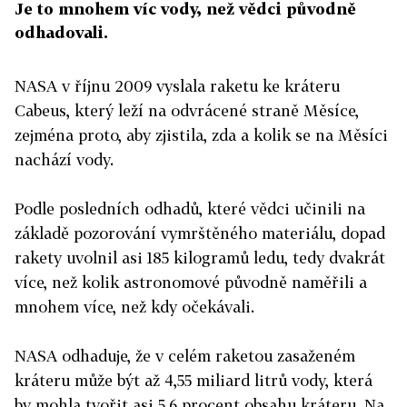
Je to mnohem víc vody, než vědci původně
odhadovali.
NASA v říjnu 2009 vyslala raketu ke kráteru
Cabeus, který leží na odvrácené straně Měsíce,
zejména proto, aby zjistila, zda a kolik se na Měsíci
nachází vody.
Podle posledních odhadů, které vědci učinili na
základě pozorování vymrštěného materiálu, dopad
rakety uvolnil asi 185 kilogramů ledu, tedy dvakrát
více, než kolik astronomové původně naměřili a
mnohem více, než kdy očekávali.
NASA odhaduje, že v celém raketou zasaženém
kráteru může být až 4,55 miliard litrů vody, která
by mohla tvořit asi 5,6 procent obsahu kráteru. Na