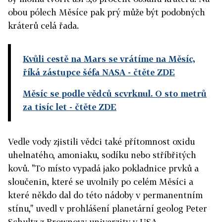
obou pólech Měsíce pak prý může být podobných
kráterů celá řada.
Kvůli cestě na Mars se vrátíme na Měsíc,
říká zástupce šéfa NASA
- čtěte ZDE
Měsíc se podle vědců scvrknul. O sto metrů
za tisíc let
- čtěte ZDE
Vedle vody zjistili vědci také přítomnost oxidu
uhelnatého, amoniaku, sodíku nebo stříbřitých
kovů. "To místo vypadá jako pokladnice prvků a
sloučenin, které se uvolnily po celém Měsíci a
které někdo dal do této nádoby v permanentním
stínu," uvedl v prohlášení planetární geolog Peter
Schultz z Brownovy univerzity v USA.