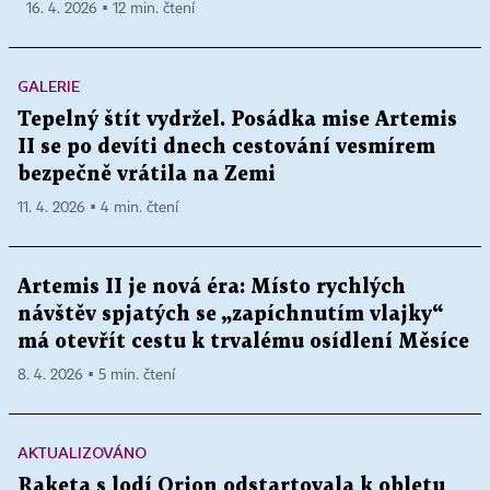
16. 4. 2026 ▪ 12 min. čtení
GALERIE
Tepelný štít vydržel. Posádka mise Artemis
II se po devíti dnech cestování vesmírem
bezpečně vrátila na Zemi
11. 4. 2026 ▪ 4 min. čtení
Artemis II je nová éra: Místo rychlých
návštěv spjatých se „zapíchnutím vlajky“
má otevřít cestu k trvalému osídlení Měsíce
8. 4. 2026 ▪ 5 min. čtení
AKTUALIZOVÁNO
Raketa s lodí Orion odstartovala k obletu