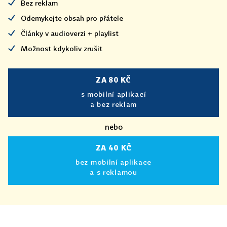
Bez reklam
Odemykejte obsah pro přátele
Články v audioverzi + playlist
Možnost kdykoliv zrušit
ZA 80 KČ
s mobilní aplikací
a bez reklam
nebo
ZA 40 KČ
bez mobilní aplikace
a s reklamou