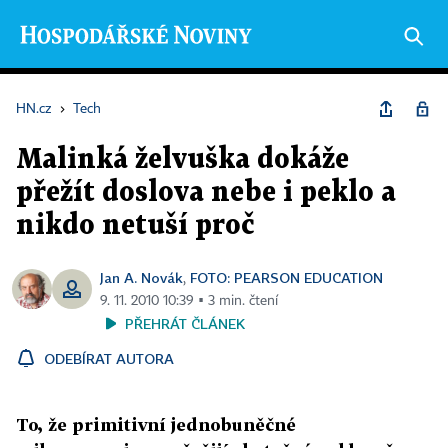
HN.cz
›
Tech
Malinká želvuška dokáže
přežít doslova nebe i peklo a
nikdo netuší proč
Jan A. Novák
FOTO: PEARSON EDUCATION
,
9. 11. 2010 10:39 ▪ 3 min. čtení
PŘEHRÁT ČLÁNEK
ODEBÍRAT AUTORA
To, že primitivní jednobuněčné