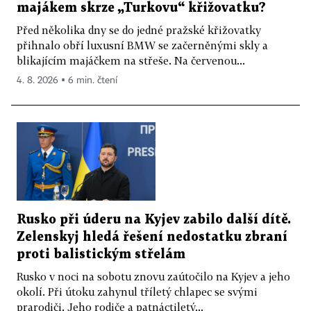
majákem skrze „Turkovu“ křižovatku?
Před několika dny se do jedné pražské křižovatky
přihnalo obří luxusní BMW se začerněnými skly a
blikajícím majáčkem na střeše. Na červenou...
4. 8. 2026 ▪ 6 min. čtení
Rusko při úderu na Kyjev zabilo další dítě.
Zelenskyj hledá řešení nedostatku zbraní
proti balistickým střelám
Rusko v noci na sobotu znovu zaútočilo na Kyjev a jeho
okolí. Při útoku zahynul tříletý chlapec se svými
prarodiči. Jeho rodiče a patnáctiletý...