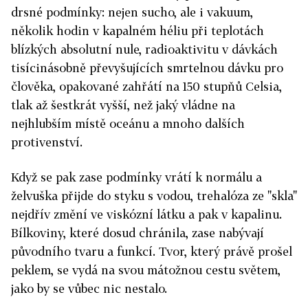
drsné podmínky: nejen sucho, ale i vakuum,
několik hodin v kapalném héliu při teplotách
blízkých absolutní nule, radioaktivitu v dávkách
tisícinásobně převyšujících smrtelnou dávku pro
člověka, opakované zahřátí na 150 stupňů Celsia,
tlak až šestkrát vyšší, než jaký vládne na
nejhlubším místě oceánu a mnoho dalších
protivenství.
Když se pak zase podmínky vrátí k normálu a
želvuška přijde do styku s vodou, trehalóza ze "skla"
nejdřív změní ve viskózní látku a pak v kapalinu.
Bílkoviny, které dosud chránila, zase nabývají
původního tvaru a funkcí. Tvor, který právě prošel
peklem, se vydá na svou mátožnou cestu světem,
jako by se vůbec nic nestalo.