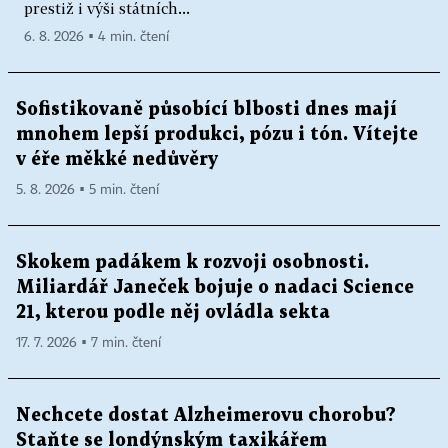
prestiž i výši státních...
6. 8. 2026 ▪ 4 min. čtení
Sofistikovaně působící blbosti dnes mají
mnohem lepší produkci, pózu i tón. Vítejte
v éře měkké nedůvěry
5. 8. 2026 ▪ 5 min. čtení
Skokem padákem k rozvoji osobnosti.
Miliardář Janeček bojuje o nadaci Science
21, kterou podle něj ovládla sekta
17. 7. 2026 ▪ 7 min. čtení
Nechcete dostat Alzheimerovu chorobu?
Staňte se londýnským taxikářem