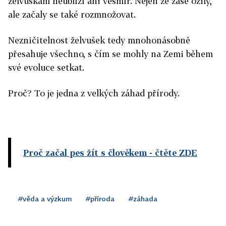
želvuškám neublíží ani vesmír. Nejen že zase ožily,
ale začaly se také rozmnožovat.
Nezničitelnost želvušek tedy mnohonásobně
přesahuje všechno, s čím se mohly na Zemi během
své evoluce setkat.
Proč? To je jedna z velkých záhad přírody.
Proč začal pes žít s člověkem
- čtěte ZDE
#věda a výzkum
#příroda
#záhada