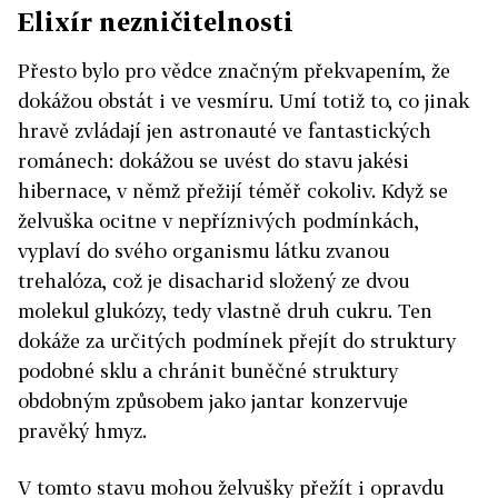
Elixír nezničitelnosti
Přesto bylo pro vědce značným překvapením, že
dokážou obstát i ve vesmíru. Umí totiž to, co jinak
hravě zvládají jen astronauté ve fantastických
románech: dokážou se uvést do stavu jakési
hibernace, v němž přežijí téměř cokoliv. Když se
želvuška ocitne v nepříznivých podmínkách,
vyplaví do svého organismu látku zvanou
trehalóza, což je disacharid složený ze dvou
molekul glukózy, tedy vlastně druh cukru. Ten
dokáže za určitých podmínek přejít do struktury
podobné sklu a chránit buněčné struktury
obdobným způsobem jako jantar konzervuje
pravěký hmyz.
V tomto stavu mohou želvušky přežít i opravdu