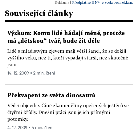
|
Předplatné HN+ je zcela bez reklam.
Související články
Výzkum: Komu lidé hádají méně, protože
má „dětskou“ tvář, bude žít déle
Lidé s mladistvým zjevem mají větší šanci, že se dožijí
vyššího věku, než ti, kteří vypadají starší, než skutečně
jsou.
14. 12. 2009 ▪ 2 min. čtení
Překvapení ze světa dinosaurů
Vědci objevili v Číně zkameněliny opeřených ještěrů se
čtyřmi křídly. Dnešní ptáci jsou jejich přímými
potomky.
4. 12. 2009 ▪ 5 min. čtení