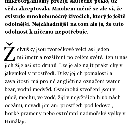
mikroorganismy přežijí skutečné peklo, už
věda akceptovala. Mnohem méně se ale ví, že
existuje mnohobuněčný živočich, který je ještě
odolnější. Nejzáhadnější na tom ale je, že tuto
odolnost k ničemu nepotřebuje.
Ž
elvušky jsou tvorečkové velcí asi jeden
milimetr a rozšíření po celém světě. Jen u nás
jich žije asi sto druhů. Lze je ale najít prakticky v
jakémkoliv prostředí. Díky jejich pomalosti a
zavalitosti má pro ně angličtina označení water
bear, vodní medvěd. Osminohá stvoření jsou v
půdě, mechu, ve vodě, žijí v největších hlubinách
oceánu, nevadí jim ani prostředí pod ledovci,
horké prameny nebo extrémní nadmořské výšky v
Himálaji.