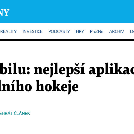
REALITY
INVESTICE
PODCASTY
HRY
PročNe
ARCHIV
D
ilu: nejlepší aplika
dního hokeje
EHRÁT ČLÁNEK