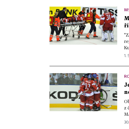
MS
M
ř
"Z
re
Ku
1. 
R
J
n
Ob
z 
Ma
30.