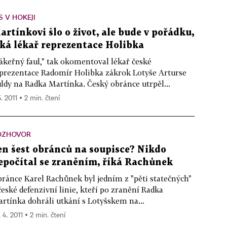
 V HOKEJI
artínkovi šlo o život, ale bude v pořádku,
íká lékař reprezentace Holibka
ákeřný faul," tak okomentoval lékař české
prezentace Radomír Holibka zákrok Lotyše Arturse
ldy na Radka Martínka. Český obránce utrpěl...
5. 2011 ▪ 2 min. čtení
OZHOVOR
en šest obránců na soupisce? Nikdo
epočítal se zraněním, říká Rachůnek
ránce Karel Rachůnek byl jedním z "pěti statečných"
české defenzivní linie, kteří po zranění Radka
rtínka dohráli utkání s Lotyšskem na...
 4. 2011 ▪ 2 min. čtení