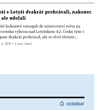
eši s Lotyši dvakrát prohrávali, nakonec
e ale udolali
ští hokejisté vstoupili do mistrovství světa na
ovensku výhrou nad Lotyšskem 4:2. Český tým v
pase dvakrát prohrával, ale ve třetí třetině...
 4. 2011 ▪ 3 min. čtení
ODEBÍRAT