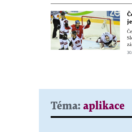
Č
j
Če
Sl
zá
30.
Téma:
aplikace