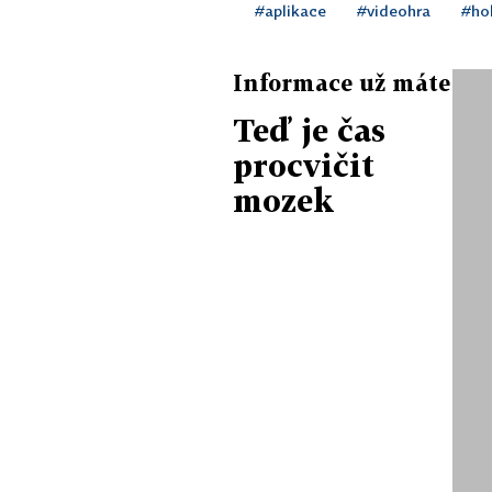
#aplikace
#videohra
#ho
Informace už máte
Teď je čas
procvičit
mozek