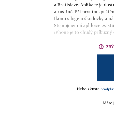
a Bratislavě. Aplikace je dos
a ruštině. Při prvním spuště
ikonu s logem škodovky a ná
Stejnojmenná aplikace existuj
iPhone je to chudý příbuzný 
ZBÝ
Nebo zkuste
předpla
Máte j