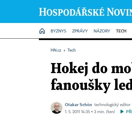
TECH
HOME
BYZNYS
ZPRÁVY
NÁZORY
HN.cz
›
Tech
Hokej do mob
fanoušky le
Otakar Schön
technologický editor
PŘ
1. 5. 2011 14:35 ▪ 3 min. čtení