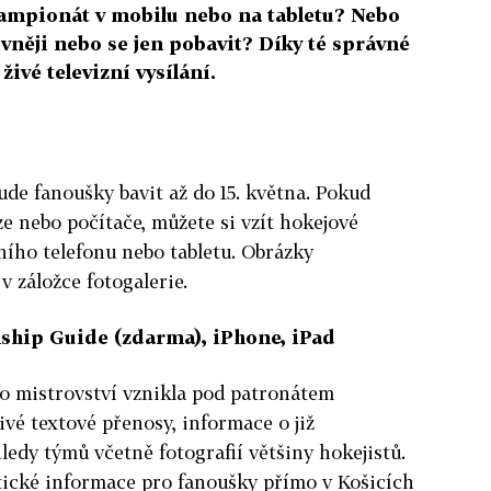
šampionát v mobilu nebo na tabletu? Nebo
ivněji nebo se jen pobavit? Díky té správné
živé televizní vysílání.
ude fanoušky bavit až do 15. května. Pokud
ze nebo počítače, můžete si vzít hokejové
ního telefonu nebo tabletu. Obrázky
v záložce fotogalerie.
ship Guide (zdarma), iPhone, iPad
ho mistrovství vznikla pod patronátem
ivé textové přenosy, informace o již
edy týmů včetně fotografií většiny hokejistů.
ktické informace pro fanoušky přímo v Košicích