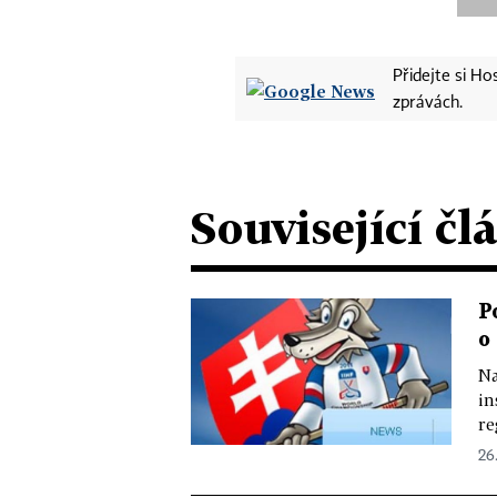
Přidejte si H
zprávách.
Související čl
P
o
Na
in
re
26.