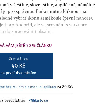
tupná v češtině, slovenštině, angličtině, němčině
ní je pro správnou funkci nutné kliknout na
sledně vybrat ikonu zeměkoule (první nahoře).
e i pro Andorid, ale ve srovnání s verzí pro
co do zpracování i obsahu.
VÁ VÁM JEŠTĚ 70 % ČLÁNKU
Číst dál za
40 Kč
na první dva měsíce
za 80 Kč.
tné bez reklam a s mobilní aplikací
iž předplatné?
Přihlaste se