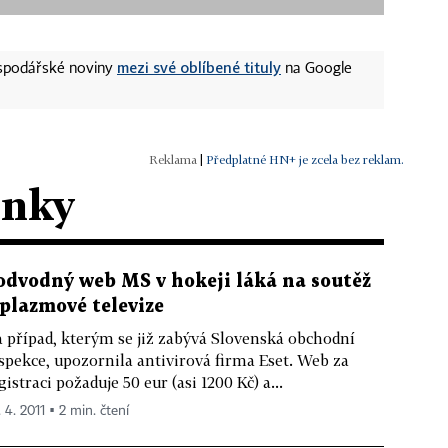
mezi své oblíbené tituly
ospodářské noviny
na Google
|
Předplatné HN+ je zcela bez reklam.
ánky
odvodný web MS v hokeji láká na soutěž
 plazmové televize
 případ, kterým se již zabývá Slovenská obchodní
spekce, upozornila antivirová firma Eset. Web za
gistraci požaduje 50 eur (asi 1200 Kč) a...
 4. 2011 ▪ 2 min. čtení