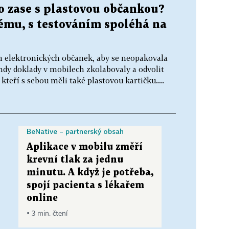
o zase s plastovou občankou?
tému, s testováním spoléhá na
ém elektronických občanek, aby se neopakovala
ehdy doklady v mobilech zkolabovaly a odvolit
kteří s sebou měli také plastovou kartičku....
BeNative – partnerský obsah
Aplikace v mobilu změří
krevní tlak za jednu
minutu. A když je potřeba,
spojí pacienta s lékařem
online
▪ 3 min. čtení