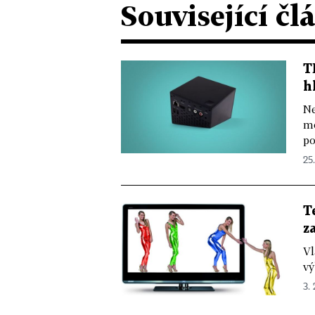
Související čl
T
h
Ne
mo
po
25.
T
z
Vl
vý
3. 