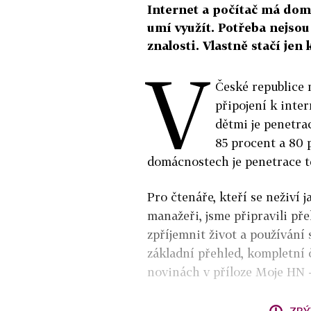
Internet a počítač má doma
umí využít. Potřeba nejsou
znalosti. Vlastně stačí jen 
V
České republice
připojení k inte
dětmi je penetra
85 procent a 80 
domácnostech je penetrace t
Pro čtenáře, kteří se neživí 
manažeři, jsme připravili pře
zpříjemnit život a používání 
základní přehled, kompletní
novinách v příloze Moje HN 