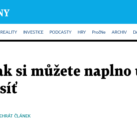
REALITY
INVESTICE
PODCASTY
HRY
PročNe
ARCHIV
D
ak si můžete naplno
síť
EHRÁT ČLÁNEK