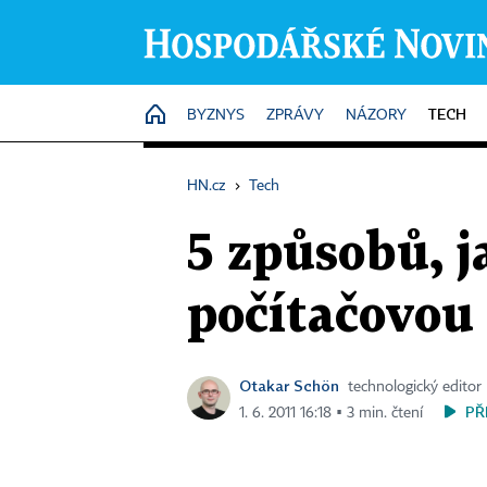
TECH
HOME
BYZNYS
ZPRÁVY
NÁZORY
HN.cz
›
Tech
5 způsobů, j
počítačovou 
Otakar Schön
technologický editor
PŘ
1. 6. 2011 16:18 ▪ 3 min. čtení