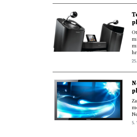
T
p
Ot
mi
mi
hr
25.
N
p
Za
mo
Ne
5. 