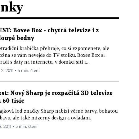
ánky
EST: Boxee Box - chytrá televize i z
loupé bedny
tradiční krabička přehraje, co si vzpomenete, ale
žná se vám nevejde do TV stolku. Boxee Box si
radí s daty na internetu, v domácí síti i...
 2. 2011 ▪ 5 min. čtení
est: Nový Sharp je rozpačitá 3D televize
a 60 tisíc
ajková loď značky Sharp nabízí věrné barvy, bohatou
bavu, ale také mizerný design a ovládání.
2. 2011 ▪ 5 min. čtení