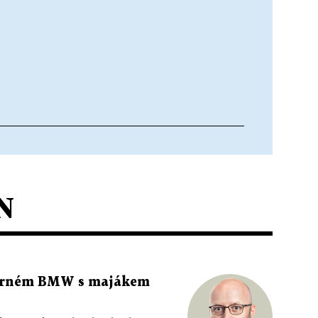
N
 černém BMW s majákem