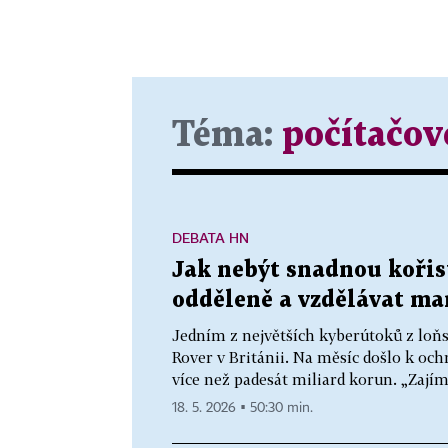
Téma:
počítačové
DEBATA HN
Jak nebýt snadnou kořis
odděleně a vzdělávat m
Jedním z největších kyberútoků z loň
Rover v Británii. Na měsíc došlo k och
více než padesát miliard korun. „Zajíma
18. 5. 2026 ▪ 50:30 min.