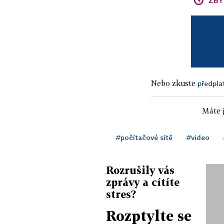
ZBÝ
Nebo zkuste
předpla
Máte j
#počítačové sítě
#video
Rozrušily vás
zprávy a cítíte
stres?
Rozptylte se