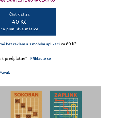
VÁ VÁM JEŠTĚ 80 % ČLÁNKU
Číst dál za
40 Kč
na první dva měsíce
za 80 Kč.
tné bez reklam a s mobilní aplikací
iž předplatné?
Přihlaste se
#zvuk