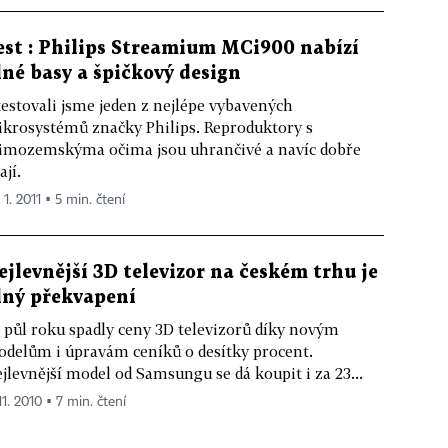
est : Philips Streamium MCi900 nabízí
lné basy a špičkový design
estovali jsme jeden z nejlépe vybavených
krosystémů značky Philips. Reproduktory s
mozemskýma očima jsou uhrančivé a navíc dobře
ají.
 1. 2011 ▪ 5 min. čtení
ejlevnější 3D televizor na českém trhu je
lný překvapení
 půl roku spadly ceny 3D televizorů díky novým
delům i úpravám ceníků o desítky procent.
jlevnější model od Samsungu se dá koupit i za 23...
11. 2010 ▪ 7 min. čtení