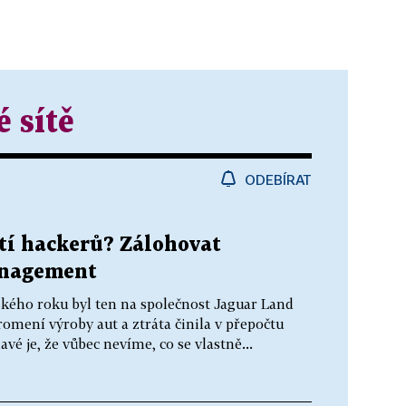
 sítě
ODEBÍRAT
tí hackerů? Zálohovat
anagement
ského roku byl ten na společnost Jaguar Land
romení výroby aut a ztráta činila v přepočtu
vé je, že vůbec nevíme, co se vlastně...