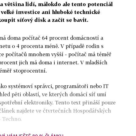
 většina lidí, málokdo ale tento potenciál
 velké investice ani hluboké technické
koupit síťový disk a začít se bavit.
 má doma počítač 64 procent domácností a
rnetu o 4 procenta méně. V případě rodin s
ce počítačů mnohem vyšší - počítač má téměř
procent jich má doma i internet. V mladších
éměř stoprocentní.
jako systémoví správci, programátoři nebo IT
hled pěti oblastí, ve kterých domácí síť umí
spotřební elektroniky. Tento text přináší pouze
 článek najdete ve čtvrtečních Hospodářských
- Techno.