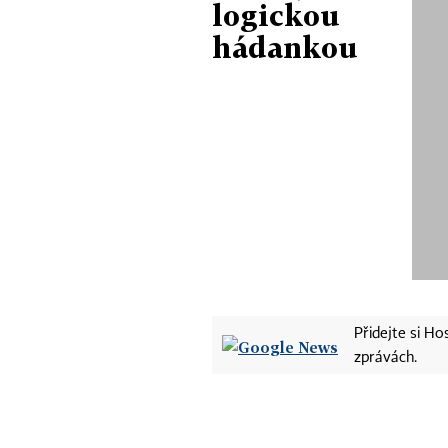
logickou
hádankou
Přidejte si H
zprávách.