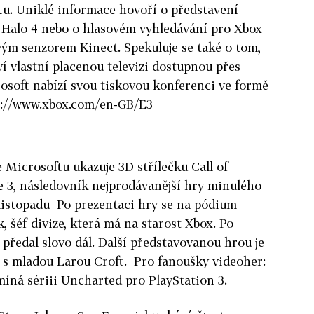
u. Uniklé informace hovoří o představení
ky Halo 4 nebo o hlasovém vyhledávání pro Xbox
ým senzorem Kinect. Spekuluje se také o tom,
í vlastní placenou televizi dostupnou přes
rosoft nabízí svou tiskovou konferenci ve formě
p://www.xbox.com/en-GB/E3
 Microsoftu ukazuje 3D střílečku Call of
3, následovník nejprodávanější hry minulého
 listopadu Po prezentaci hry se na pódium
, šéf divize, která má na starost Xbox. Po
 předal slovo dál. Další představovanou hrou je
a s mladou Larou Croft. Pro fanoušky videoher:
míná sériii Uncharted pro PlayStation 3.