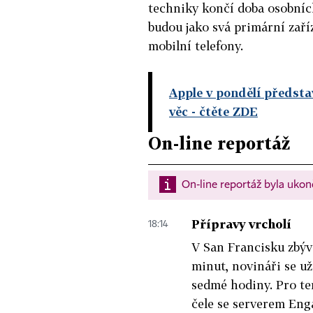
techniky končí doba osobních
budou jako svá primární zaříz
mobilní telefony.
Apple v pondělí představ
věc
- čtěte ZDE
On-line reportáž
On-line reportáž byla uko
Přípravy vrcholí
18:14
V San Francisku zbýv
minut, novináři se už
sedmé hodiny. Pro te
čele se serverem Eng