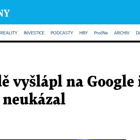
REALITY
INVESTICE
PODCASTY
HRY
PročNe
ARCHIV
D
dě vyšlápl na Google 
 neukázal