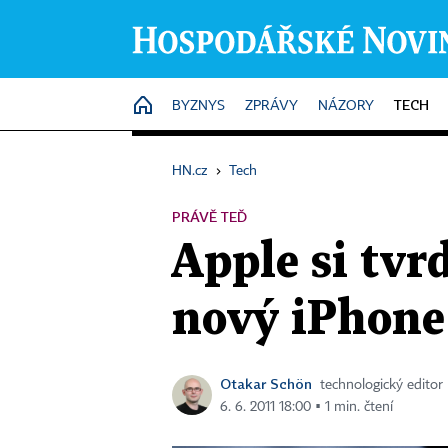
TECH
HOME
BYZNYS
ZPRÁVY
NÁZORY
HN.cz
›
Tech
PRÁVĚ TEĎ
Apple si tvr
nový iPhone
Otakar Schön
technologický editor
6. 6. 2011 18:00 ▪ 1 min. čtení