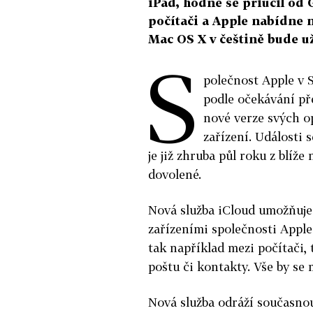
iPad, hodně se přiučil od 
počítači a Apple nabídne n
Mac OS X v češtině bude už
S
polečnost Apple v 
podle očekávání pře
nové verze svých o
zařízení. Události 
je již zhruba půl roku z blíž
dovolené.
Nová služba iCloud umožňuje
zařízeními společnosti Apple
tak například mezi počítači, 
poštu či kontakty. Vše by se
Nová služba odráží současnou