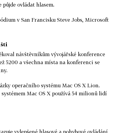
e půjde ovládat hlasem.
 pódium v San Francisku Steve Jobs, Microsoft
išti
ěkoval návštěvníkům vývojářské konference
ež 5200 a všechna místa na konferenci se
iny.
kázky operačního systému Mac OS X Lion.
 systémem Mac OS X používá 54 milionů lidí
azuje vylepšené hlasové a pohybové ovládání