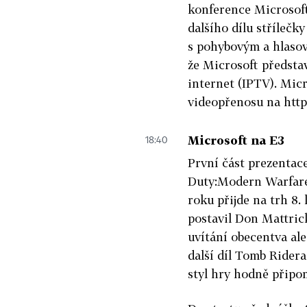
konference Microsoft
dalšího dílu stříleč
s pohybovým a hlasov
že Microsoft představ
internet (IPTV). Mic
videopřenosu na htt
Microsoft na E3
18:40
První část prezentace
Duty:Modern Warfare 
roku přijde na trh 8.
postavil Don Mattrick
uvítání obecentva ale
další díl Tomb Rider
styl hry hodně připo