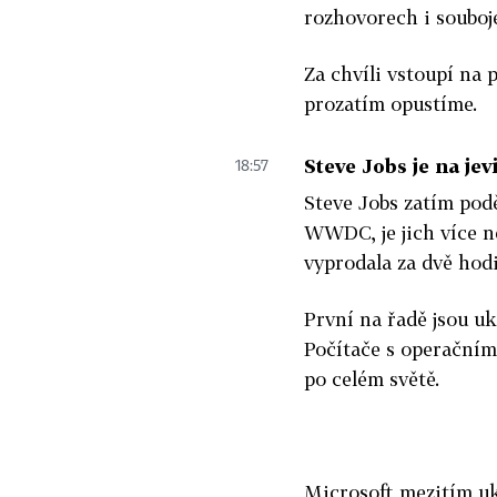
rozhovorech i souboj
Za chvíli vstoupí na
prozatím opustíme.
Steve Jobs je na jev
18:57
Steve Jobs zatím pod
WWDC, je jich více n
vyprodala za dvě hod
První na řadě jsou u
Počítače s operačním
po celém světě.
Microsoft mezitím uk