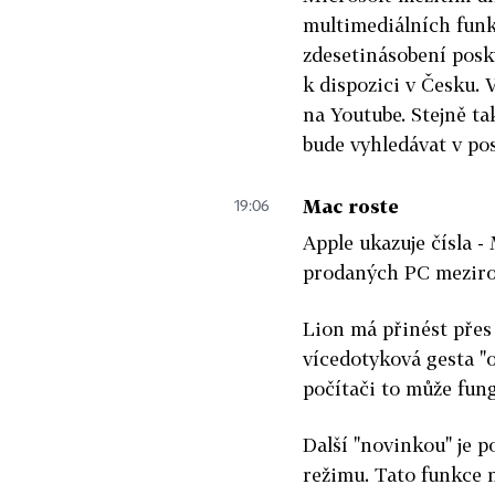
multimediálních fun
zdesetinásobení posk
k dispozici v Česku.
na Youtube. Stejně ta
bude vyhledávat v po
Mac roste
19:06
Apple ukazuje čísla -
prodaných PC meziroč
Lion má přinést přes 
vícedotyková gesta "
počítači to může fun
Další "novinkou" je 
režimu. Tato funkce 