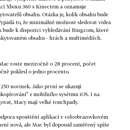
kcí Xboxu 360 s Kinectem a oznamuje
ytovatelů obsahu. Otázka je, kolik obsahu bude
 Vypadá to, že minimálně možnost sledovat videa
k bude k dispozici vyhledávání Bing.com, které
skytovaném obsahu - hrách a multimédiích.
 Mac roste meziročně o 28 procent, počet
ně poklesl o jedno procento.
250 novinek. Jako první se ukazují
okopírování" z mobilního sysétmu iOS. I na
govat, Macy mají velké touchpady.
podpora spouštění aplikací v celoobrazovkovém
není nová, ale Mac byl doposud zaměřený spíše