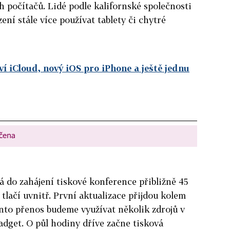
 počítačů. Lidé podle kalifornské společnosti
ení stále více používat tablety či chytré
í iCloud, nový iOS pro iPhone a ještě jednu
nčena
á do zahájení tiskové konference přibližně 45
 tlačí uvnitř. První aktualizace přijdou kolem
nto přenos budeme využívat několik zdrojů v
adget. O půl hodiny dříve začne tisková