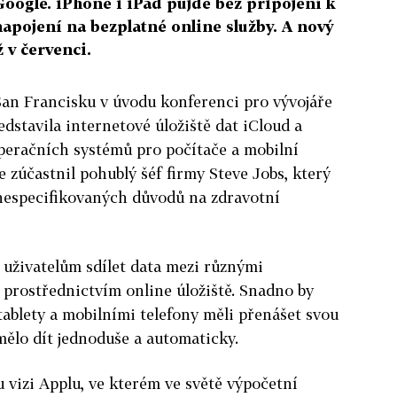
Google. iPhone i iPad půjde bez připojení k
apojení na bezplatné online služby. A nový
 v červenci.
San Francisku v úvodu konferenci pro vývojáře
dstavila internetové úložiště dat iCloud a
peračních systémů pro počítače a mobilní
se zúčastnil pohublý šéf firmy Steve Jobs, který
e nespecifikovaných důvodů na zdravotní
 uživatelům sdílet data mezi různými
 prostřednictvím online úložiště. Snadno by
tablety a mobilními telefony měli přenášet svou
 mělo dít jednoduše a automaticky.
 vizi Applu, ve kterém ve světě výpočetní