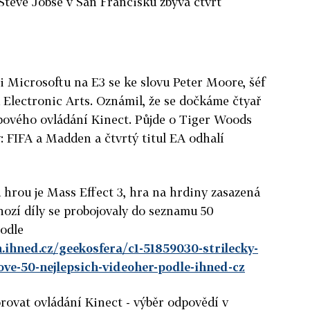
Steve Jobse v San Francisku zbývá čtvrt
i Microsoftu na E3 se ke slovu Peter Moore, šéf
Electronic Arts. Oznámil, že se dočkáme čtyař
ového ovládání Kinect. Půjde o Tiger Woods
: FIFA a Madden a čtvrtý titul EA odhalí
 hrou je Mass Effect 3, hra na hrdiny zasazená
chozí díly se probojovaly do seznamu 50
podle
h.ihned.cz/geekosfera/c1-51859030-strilecky-
ve-50-nejlepsich-videoher-podle-ihned-cz
rovat ovládání Kinect - výběr odpovědí v