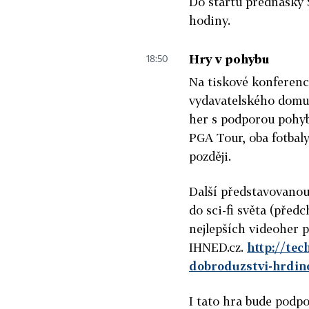
Do startu přednášky 
hodiny.
Hry v pohybu
18:50
Na tiskové konferenc
vydavatelského domu 
her s podporou pohyb
PGA Tour, oba fotbaly
později.
Další představovanou
do sci-fi světa (před
nejlepších videoher 
IHNED.cz.
http://tec
dobroduzstvi-hrdino
I tato hra bude podpo