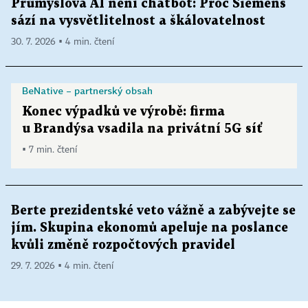
Průmyslová AI není chatbot: Proč Siemens
sází na vysvětlitelnost a škálovatelnost
30. 7. 2026 ▪ 4 min. čtení
BeNative – partnerský obsah
Konec výpadků ve výrobě: firma
u Brandýsa vsadila na privátní 5G síť
▪ 7 min. čtení
Berte prezidentské veto vážně a zabývejte se
jím. Skupina ekonomů apeluje na poslance
kvůli změně rozpočtových pravidel
29. 7. 2026 ▪ 4 min. čtení