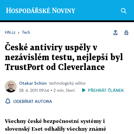
HN.cz
›
Tech
České antiviry uspěly v
nezávislém testu, nejlepší byl
TrustPort od Cleverlance
Otakar Schön
technologický editor
PŘEHRÁT ČLÁNEK
28. 6. 2011 09:46 ▪ 2 min. čtení
ODEBÍRAT AUTORA
Všechny české bezpečnostní systémy i
slovenský Eset odhalily všechny známé