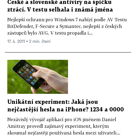
České a slovenské antiviry na špičku
ztrácí. V testu selhala i známá jména
Nejlepší ochranu pro Windows 7 nabízí podle AV Testu
BitDefender, F-Secure a Symantec. nejlepší z českých
zástupců bylo AVG. V testu propadla i...
17. 4. 2011 ▪ 2 min. čtení
Unikátní experiment: Jaká jsou
nejčastější hesla na iPhone? 1234 a 0000
Nezávislý vývojář aplikací pro iOS jménem Daniel
Amitray provedl zajímavý experiment, kterým
zkoumal nejčastěji používaná hesla mezi uživateli...