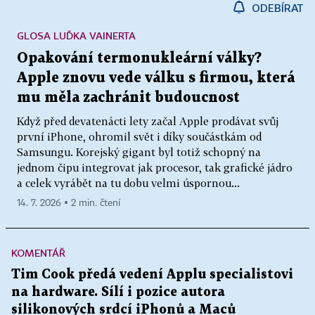
ODEBÍRAT
GLOSA LUĎKA VAINERTA
Opakování termonukleární války?
Apple znovu vede válku s firmou, která
mu měla zachránit budoucnost
Když před devatenácti lety začal Apple prodávat svůj
první iPhone, ohromil svět i díky součástkám od
Samsungu. Korejský gigant byl totiž schopný na
jednom čipu integrovat jak procesor, tak grafické jádro
a celek vyrábět na tu dobu velmi úspornou...
14. 7. 2026 ▪ 2 min. čtení
KOMENTÁŘ
Tim Cook předá vedení Applu specialistovi
na hardware. Sílí i pozice autora
silikonových srdcí iPhonů a Maců