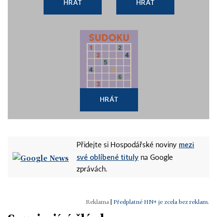
HRÁT
HRÁT
HRÁT
mezi
Přidejte si Hospodářské noviny
své oblíbené tituly
na Google
zprávách.
|
Předplatné HN+ je zcela bez reklam.