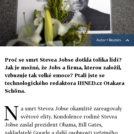
Autor ▪
Reuters
Proč se smrt Stevea Jobse dotkla tolika lidí?
Jak je možné, že Jobs a firma, kterou založil,
vzbuzuje tak velké emoce? Ptali jste se
technologického redaktora IHNED.cz Otakara
Schöna.
N
a smrt Stevea Jobse okamžitě zareagovaly
světové elity. Kondolence rodině Stevea
Jobse zaslal prezident Obama, Bill Gates,
zakladatelé Google a další osobnosti veřejného