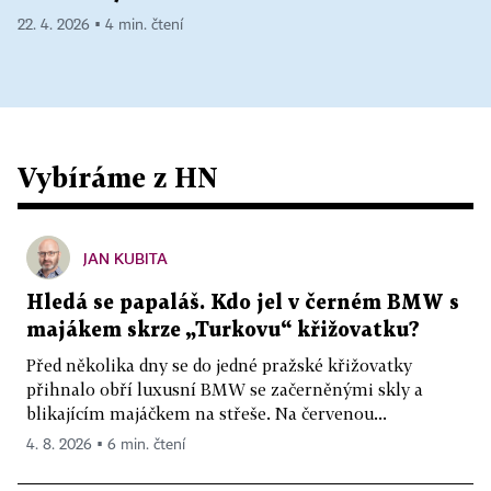
22. 4. 2026 ▪ 4 min. čtení
Vybíráme z HN
JAN KUBITA
Hledá se papaláš. Kdo jel v černém BMW s
majákem skrze „Turkovu“ křižovatku?
Před několika dny se do jedné pražské křižovatky
přihnalo obří luxusní BMW se začerněnými skly a
blikajícím majáčkem na střeše. Na červenou...
4. 8. 2026 ▪ 6 min. čtení