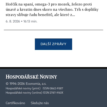
Hořčík na spaní, omega-3 pro mozek, železo proti
únavě a kreatin dnes skoro na všechno. Trh s doplňky
stravy slibuje řadu benefitů, ale které z...
6. 8. 2026 ▪ 16:13 min.
DALŠÍ ZPRÁVY
©
1996-2026
Economia, a.s.
Hospodářské noviny (print) ISSN 0862-9587
Hospodářské noviny (online) ISSN 2787-950X
Certifikováno
Sledujte nás