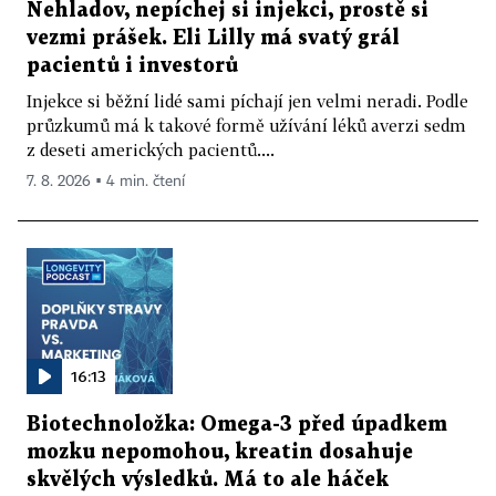
Nehladov, nepíchej si injekci, prostě si
vezmi prášek. Eli Lilly má svatý grál
pacientů i investorů
Injekce si běžní lidé sami píchají jen velmi neradi. Podle
průzkumů má k takové formě užívání léků averzi sedm
z deseti amerických pacientů....
7. 8. 2026 ▪ 4 min. čtení
16:13
Biotechnoložka: Omega-3 před úpadkem
mozku nepomohou, kreatin dosahuje
skvělých výsledků. Má to ale háček