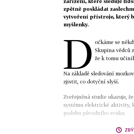
zařízení, které sleduje lid
zpětně poskládat zaslechnut
vytvoření přístroje, který
myšlenky.
D
očkáme se někdy
Skupina vědců z
že k tomu učinil
Na základě sledování mozkovýc
zjistit, co dotyční slyší.
Zveřejněná studie ukazuje, ž
systému elektrické aktivity, 
podobu původního zvuku.
ZBÝ