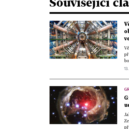
Související čl
V
o
v
Vě
př
bo
13.
GR
G
u
Ja
Ze
př