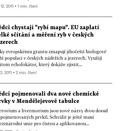
 12. 2011 ▪ 1 min. čtení
ědci chystají "rybí mapu". EU zaplatí
elké sčítání a měření ryb v českých
ezerech
ky evropskému grantu zmapují jihočeští biologové
bí populaci v českých nádržích a jezerech. Využijí
itom echolokátor, který dokáže zjistit...
12. 2011 ▪ 2 min. čtení
ědci pojmenovali dva nové chemické
rvky v Mendělejevově tabulce
erovium a livermorium jsou nové názvy dvou dosud
pojmenovaných prvků. Schválit je ještě musí
zinárodní unie pro čistou a aplikovanou...