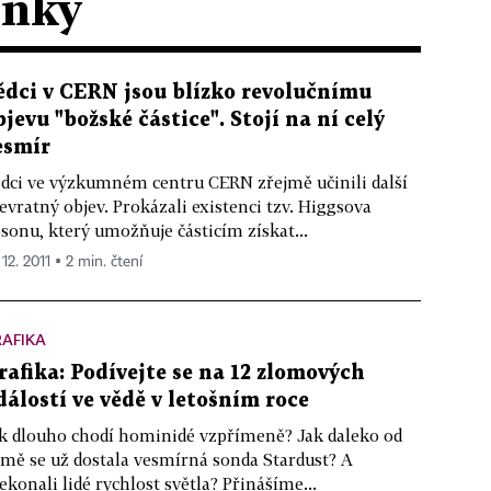
ánky
ědci v CERN jsou blízko revolučnímu
bjevu "božské částice". Stojí na ní celý
esmír
dci ve výzkumném centru CERN zřejmě učinili další
evratný objev. Prokázali existenci tzv. Higgsova
sonu, který umožňuje částicím získat...
 12. 2011 ▪ 2 min. čtení
AFIKA
rafika: Podívejte se na 12 zlomových
dálostí ve vědě v letošním roce
k dlouho chodí hominidé vzpřímeně? Jak daleko od
mě se už dostala vesmírná sonda Stardust? A
ekonali lidé rychlost světla? Přinášíme...