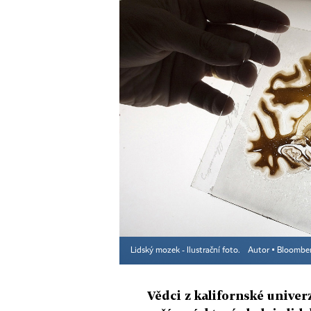
Lidský mozek - Ilustrační foto.
Autor ▪
Bloombe
Vědci z kalifornské univer