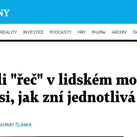
REALITY
INVESTICE
PODCASTY
HRY
PročNe
ARCHIV
D
li "řeč" v lidském m
i, jak zní jednotlivá
ŘEHRÁT ČLÁNEK