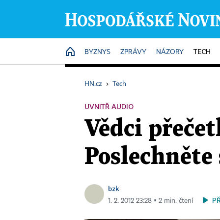
TECH
HOME
BYZNYS
ZPRÁVY
NÁZORY
HN.cz
›
Tech
UVNITŘ AUDIO
Vědci přečet
Poslechněte s
bzk
P
1. 2. 2012 23:28 ▪ 2 min. čtení