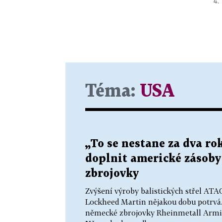
4. 
Téma:
USA
„To se nestane za dva r
doplnit americké zásoby s
zbrojovky
Zvýšení výroby balistických střel AT
Lockheed Martin nějakou dobu potrvá. 
německé zbrojovky Rheinmetall Armin