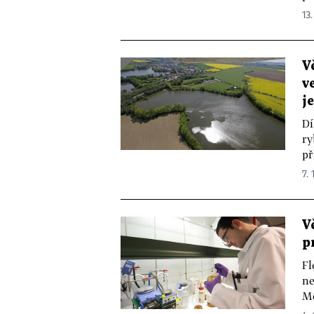
13.
V
v
j
Dí
ry
př
7. 
V
p
Fl
ne
Me