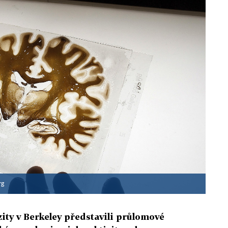
rg
zity v Berkeley představili průlomové