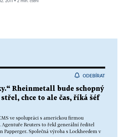
12. 2011 ▪ 2 min. čtení
ODEBÍRAT
oky.“ Rheinmetall bude schopný
třel, chce to ale čas, říká šéf
ACMS ve spolupráci s americkou firmou
Agentuře Reuters to řekl generální ředitel
 Papperger. Společná výroba s Lockheedem v