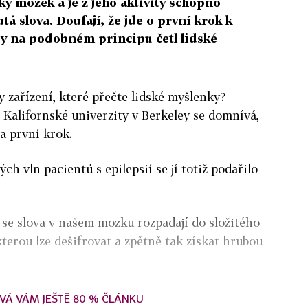
ský mozek a je z jeho aktivity schopno
á slova. Doufají, že jde o první krok k
 by na podobném principu četl lidské
 zařízení, které přečte lidské myšlenky?
 Kalifornské univerzity v Berkeley se domnívá,
a první krok.
h vln pacientů s epilepsií se jí totiž podařilo
e se slova v našem mozku rozpadají do složitého
kterou lze dešifrovat a zpětně tak získat hrubou
VÁ VÁM JEŠTĚ 80 % ČLÁNKU