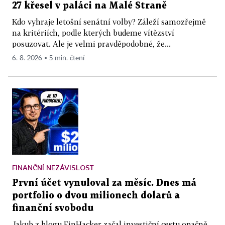
27 křesel v paláci na Malé Straně
Kdo vyhraje letošní senátní volby? Záleží samozřejmě
na kritériích, podle kterých budeme vítězství
posuzovat. Ale je velmi pravděpodobné, že...
6. 8. 2026 ▪ 5 min. čtení
FINANČNÍ NEZÁVISLOST
První účet vynuloval za měsíc. Dnes má
portfolio o dvou milionech dolarů a
finanční svobodu
Jakub z blogu FinHacker začal investiční cestu opačně,