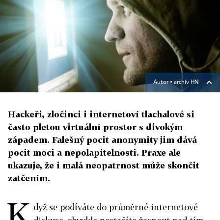
Autor ▪
archiv HN
Hackeři, zločinci i internetoví tlachalové si
často pletou virtuální prostor s divokým
západem. Falešný pocit anonymity jim dává
pocit moci a nepolapitelnosti. Praxe ale
ukazuje, že i malá neopatrnost může skončit
zatčením.
K
dyž se podíváte do průměrné internetové