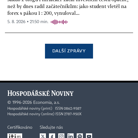
než by dnes radil začátečníkům: jako student vletěl na
forex s pákou 1 : 200, vynuloval...
5. 8. 2026 ▪ 21:50 min.
DALŠÍ ZPRÁVY
©
1996-2026
Economia, a.s.
Hospodářské noviny (print) ISSN 0862-9587
Hospodářské noviny (online) ISSN 2787-950X
Certifikováno
Sledujte nás