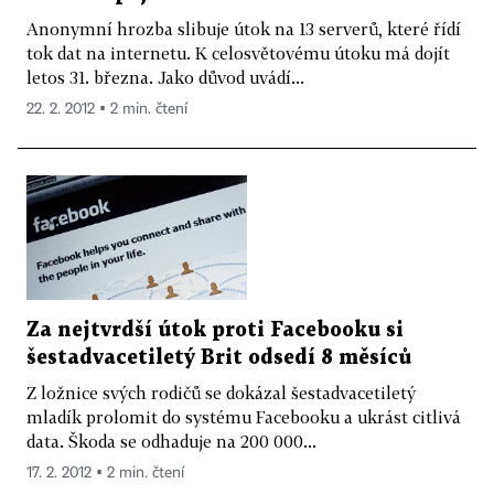
Anonymní hrozba slibuje útok na 13 serverů, které řídí
tok dat na internetu. K celosvětovému útoku má dojít
letos 31. března. Jako důvod uvádí...
22. 2. 2012 ▪ 2 min. čtení
Za nejtvrdší útok proti Facebooku si
šestadvacetiletý Brit odsedí 8 měsíců
Z ložnice svých rodičů se dokázal šestadvacetiletý
mladík prolomit do systému Facebooku a ukrást citlivá
data. Škoda se odhaduje na 200 000...
17. 2. 2012 ▪ 2 min. čtení