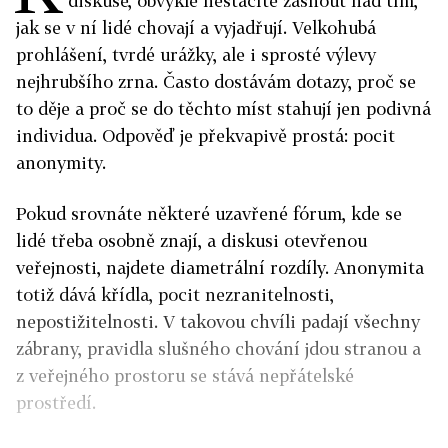
diskuse, obvykle nestačíte žasnout nad tím,
jak se v ní lidé chovají a vyjadřují. Velkohubá
prohlášení, tvrdé urážky, ale i sprosté výlevy
nejhrubšího zrna. Často dostávám dotazy, proč se
to děje a proč se do těchto míst stahují jen podivná
individua. Odpověď je překvapivě prostá: pocit
anonymity.
Pokud srovnáte některé uzavřené fórum, kde se
lidé třeba osobně znají, a diskusi otevřenou
veřejnosti, najdete diametrální rozdíly. Anonymita
totiž dává křídla, pocit nezranitelnosti,
nepostižitelnosti. V takovou chvíli padají všechny
zábrany, pravidla slušného chování jdou stranou a
z veřejného prostoru se stává nepřátelské
prostředí.