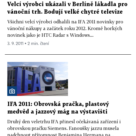
Velcí výrobci ukázali v Berlíně lákadla pro
vánoční trh. Bodují velké chytré televize
Všichni velcí výrobci odhalili na IFA 2011 novinky pro
vánoční nákupy a začátek roku 2012. Kromě horkých
novinek jako je HTC Radar s Windows...
3. 9. 2011 ▪ 2 min. čtení
IFA 2011: Obrovská pračka, plastový
medvěd a jazzový mág na výstavišti
Druhý den veletrhu IFA přinesl očekávaná zařízení i
obrovskou pračku Siemens. Fanoušky jazzu musela
nadchnout přítomnost Benjamina Hermana na...