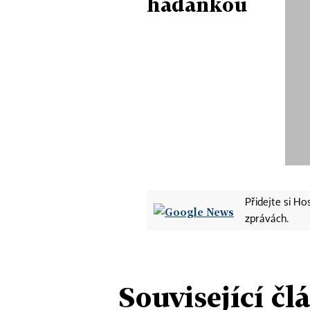
hádankou
Přidejte si H
zprávách.
Související čl