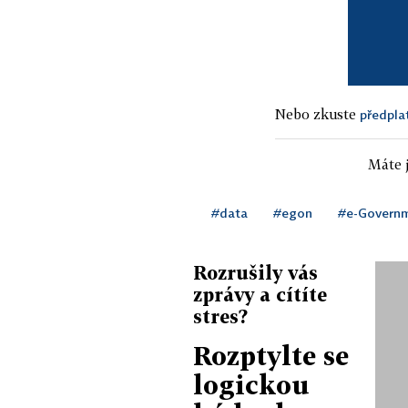
Nebo zkuste
předpla
Máte j
#data
#egon
#e-Govern
Rozrušily vás
zprávy a cítíte
stres?
Rozptylte se
logickou