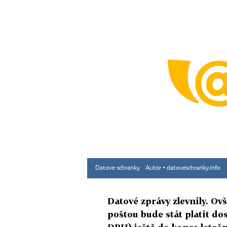
Datove schranky
Autor ▪
datoveschranky.info
Datové zprávy zlevnily. O
poštou bude stát platit dos