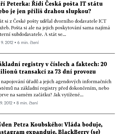
iří Peterka: Řídí Česká pošta IT státu
ebo je jen příliš drahou slupkou?
át si z České pošty udělal dvorního dodavatele ICT
užeb. Pošta si ale na jejich poskytování sama najímá
terní subdodavatele. A stát se...
 9. 2012 ▪ 6 min. čtení
ákladní registry v číslech a faktech: 20
ilionů transakcí za 73 dní provozu
 napojování úřadů a jejich agendových informačních
stémů na základní registry před dokončením, nebo
prve na samém začátku? Jak vytížené...
 9. 2012 ▪ 8 min. čtení
ýden Petra Koubského: Vláda boduje,
nstagram expanduje, BlackBerry (se)