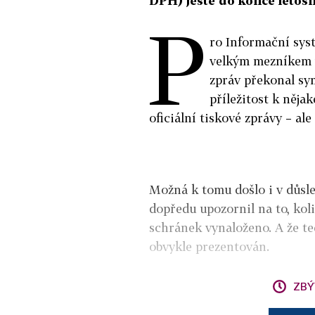
DPH) ještě do konce letošn
P
ro Informační sys
velkým mezníkem v
zpráv překonal sym
příležitost k něja
oficiální tiskové zprávy – ale
Možná k tomu došlo i v důs
dopředu upozornil na to, kol
schránek vynaloženo. A že te
obvykle prezentován.
ZBÝ