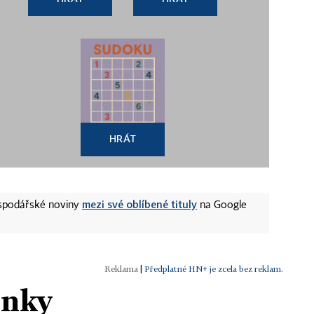
HRÁT
mezi své oblíbené tituly
ospodářské noviny
na Google
|
Předplatné HN+ je zcela bez reklam.
ánky