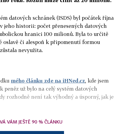
ího roku. Rozdíl může činit až 20 milionů.
tém datových schránek (ISDS) byl počátek října
 jeho historii: počet přenesených datových
bolickou hranici 100 milionů. Byla to určitě
ké oslavě či alespoň k připomenutí formou
 zůstala nevyužita.
ledku
mého článku zde na iHNed.cz
, kde jsem
ik peněz už bylo na celý systém datových
dy rozhodně není tak výhodný a úsporný, jak je
VÁ VÁM JEŠTĚ 90 % ČLÁNKU