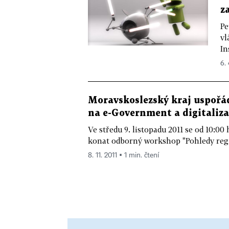
z
Pe
vl
In
6. 
Moravskoslezský kraj uspořá
na e-Government a digitaliza
Ve středu 9. listopadu 2011 se od 10:0
konat odborný workshop "Pohledy reg
8. 11. 2011 ▪ 1 min. čtení