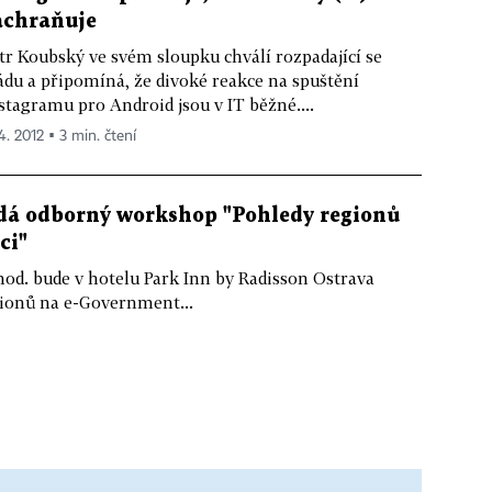
achraňuje
tr Koubský ve svém sloupku chválí rozpadající se
ádu a připomíná, že divoké reakce na spuštění
stagramu pro Android jsou v IT běžné....
4. 2012 ▪ 3 min. čtení
dá odborný workshop "Pohledy regionů
ci"
0 hod. bude v hotelu Park Inn by Radisson Ostrava
ionů na e-Government...