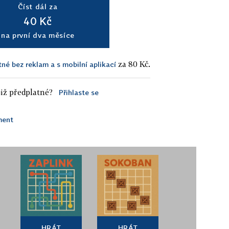
Číst dál za
40 Kč
na první dva měsíce
za 80 Kč.
tné bez reklam a s mobilní aplikací
iž předplatné?
Přihlaste se
ment
HRÁT
HRÁT