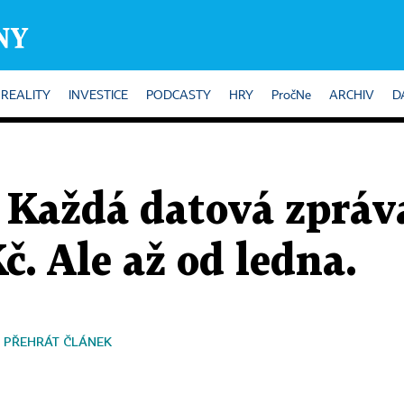
REALITY
INVESTICE
PODCASTY
HRY
PročNe
ARCHIV
D
: Každá datová zpráv
č. Ale až od ledna.
PŘEHRÁT ČLÁNEK