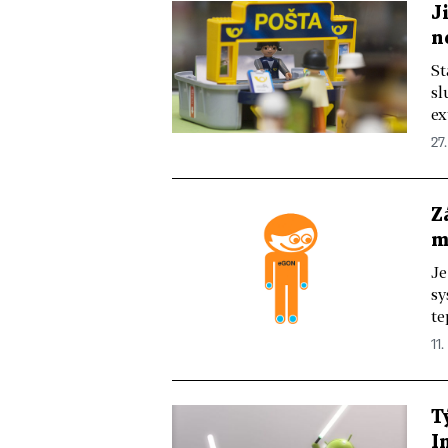
J
n
St
sl
ex
27.
Z
m
Je
sy
te
11.
T
I