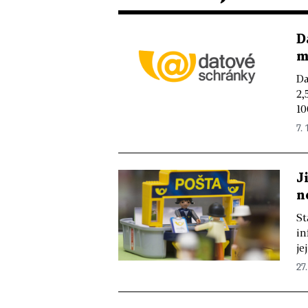
D
m
Da
2,
10
7. 
J
n
St
in
je
27.