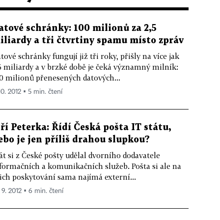
atové schránky: 100 milionů za 2,5
iliardy a tři čtvrtiny spamu místo zpráv
tové schránky fungují již tři roky, přišly na více jak
5 miliardy a v brzké době je čeká významný milník:
0 milionů přenesených datových...
10. 2012 ▪ 5 min. čtení
iří Peterka: Řídí Česká pošta IT státu,
ebo je jen příliš drahou slupkou?
át si z České pošty udělal dvorního dodavatele
formačních a komunikačních služeb. Pošta si ale na
jich poskytování sama najímá externí...
 9. 2012 ▪ 6 min. čtení