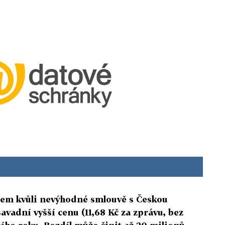
všem kvůli nevýhodné smlouvě s Českou
avadní vyšší cenu (11,68 Kč za zprávu, bez