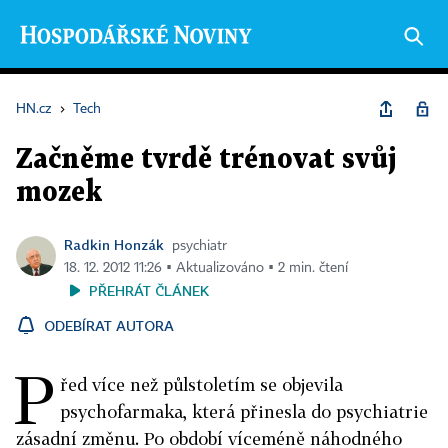
HN.cz
›
Tech
Začněme tvrdě trénovat svůj
mozek
Radkin Honzák
psychiatr
18. 12. 2012 11:26 ▪ Aktualizováno ▪ 2 min. čtení
PŘEHRÁT ČLÁNEK
ODEBÍRAT AUTORA
P
řed více než půlstoletím se objevila
psychofarmaka, která přinesla do psychiatrie
zásadní změnu. Po období víceméně náhodného