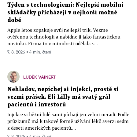
Týden s technologiemi: Nejlepší mobilní
skládačky přicházejí v nejhorší možné
době
Apple letos zopakuje svůj nejlepší trik. Vezme
ověřenou technologii a nabídne ji jako fantastickou
novinku. Firma to v minulosti udělala v...
7. 8. 2026 ▪ 4 min. čtení
LUDĚK VAINERT
Nehladov, nepíchej si injekci, prostě si
vezmi prášek. Eli Lilly má svatý grál
pacientů i investorů
Injekce si běžní lidé sami píchají jen velmi neradi. Podle
průzkumů má k takové formě užívání léků averzi sedm
z deseti amerických pacientů....
7. 8. 2026 ▪ 4 min. čtení