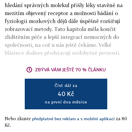
hledání správných molekul přišly léky stavěné na
mezitím objevený receptor a možnosti bádání o
fyziologii mozkových dějů dále úspěšně rozšiřují
zobrazovací metody. Tato kapitola měla končit
zlidštěním péče a lepší integrací nemocných do
společnosti, na což u nás ještě čekáme. Velké
blázince dodnes představují nedobytné pevnosti.
ZBÝVÁ VÁM JEŠTĚ 70 % ČLÁNKU
Číst dál za
40 Kč
na první dva měsíce
Nebo zkuste
za 80
předplatné bez reklam a s mobilní aplikací
Kč.