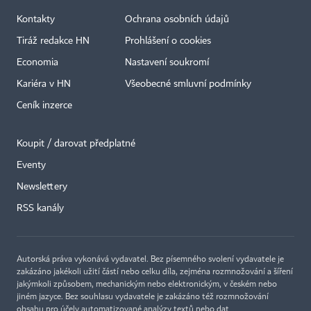
Kontakty
Ochrana osobních údajů
Tiráž redakce HN
Prohlášení o cookies
Economia
Nastavení soukromí
Kariéra v HN
Všeobecné smluvní podmínky
Ceník inzerce
Koupit / darovat předplatné
Eventy
Newslettery
RSS kanály
Autorská práva vykonává vydavatel. Bez písemného svolení vydavatele je
zakázáno jakékoli užití částí nebo celku díla, zejména rozmnožování a šíření
jakýmkoli způsobem, mechanickým nebo elektronickým, v českém nebo
jiném jazyce. Bez souhlasu vydavatele je zakázáno též rozmnožování
obsahu pro účely automatizované analýzy textů nebo dat