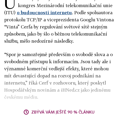
U
kongres Mezinárodní telekomunikační unie
(ITU)
o budoucnosti internetu
. Podle spoluautora
protokolu TCP/IP a viceprezidenta Googlu Vintona
“Vinta” Cerfa by regulování světové sítě stejným
způsobem, jako by šlo o běžnou telekomunikační
službu, mělo nedozírné následky.
“Spor je samozřejmě především o svobodě slova a o
svobodném přístupu k informacím. Jsou tady ale i
významné komerční vedlejší efekty, které mohou
mít devastující dopad na rozvoj podnikání na
internetu,” říká Cerf v rozhovoru, který poskytl
Hospodářským novinám a iHNed.cz jako jedinému
českému médiu.
ZBÝVÁ VÁM JEŠTĚ 90 % ČLÁNKU