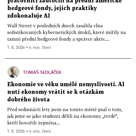
pracovníci zaútočili na přední americké
hedgeové fondy, jejich praktiky
zdokonaluje AI
Wall Street v posledních dnech zasáhla vlna
sofistikovaných kybernetických útoků, které mířily na
tamní přední hedgeové fondy a správce aktiv....
7. 8. 2026 ▪ 4 min. čtení
TOMÁŠ SEDLÁČEK
Ekonomie ve věku umělé nemyslivosti. AI
nutí ekonomy vrátit se k otázkám
dobrého života
Před sedmnácti lety jsem na tomto místě psal o tom,
jak jsme se jako studenti dělili na ekonomy „tvrdé“,
kteří hovořili zejména...
7. 8. 2026 ▪ 4 min. čtení