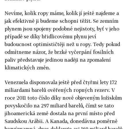
Nevíme, kolik ropy máme, kolik jí ještě najdeme a
jak efektivně ji budeme schopni těžit. Se zemním
plynem jsou spojeny podobné nejistoty, byť v jeho
případě se díky břidlicovému plynu jeví
budoucnost optimističtěji než u ropy. Tedy pokud
odmítneme názor, že brzké vyčerpání fosilních
paliv představuje jedinou naději na zpomalení
klimatických změn.
Venezuela disponovala ještě před čtyřmi lety 172
miliardami barelů ověřených ropných rezerv. V
roce 2011 toto číslo díky nově objeveným ložiskům
povyskočilo na 297 miliard barelů, čímž se tato
jihoamerická země dostala na první místo před
Saudskou Arábii. A Kanada, donedávna poměrně
bezvýznamná, dnes deklaruje asi 169 miliard barelů,