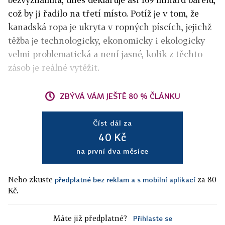
což by ji řadilo na třetí místo. Potíž je v tom, že
kanadská ropa je ukryta v ropných píscích, jejichž
těžba je technologicky, ekonomicky i ekologicky
velmi problematická a není jasné, kolik z těchto
zásob je reálné vytěžit.
ZBÝVÁ VÁM JEŠTĚ 80 % ČLÁNKU
Číst dál za
40 Kč
na první dva měsíce
Nebo zkuste
za 80
předplatné bez reklam a s mobilní aplikací
Kč.
Máte již předplatné?
Přihlaste se