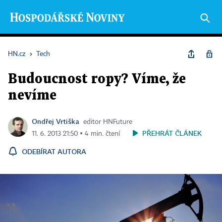
HN.cz
›
Tech
Budoucnost ropy? Víme, že
nevíme
Ondřej Vrtiška
editor HNFuture
PŘEHRÁT ČLÁNEK
11. 6. 2013 21:50 ▪ 4 min. čtení
ODEBÍRAT AUTORA