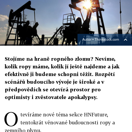
Autor ▪
Thinkstock.com
Stojíme na hraně ropného zlomu? Nevíme,
kolik ropy máme, kolik jí ještě najdeme a jak
efektivně ji budeme schopni těžit. Rozpětí
scénářů budoucího vývoje je široké a v
předpovědích se otevírá prostor pro
optimisty i zvěstovatele apokalypsy.
O
tevíráme nové téma sekce HNFuture,
tentokrát věnované budoucnosti ropy a
zemního plynu.