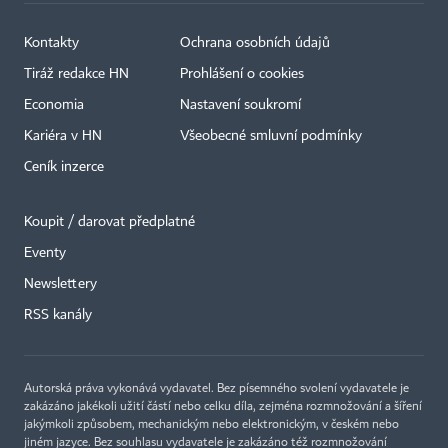
Kontakty
Ochrana osobních údajů
Tiráž redakce HN
Prohlášení o cookies
Economia
Nastavení soukromí
Kariéra v HN
Všeobecné smluvní podmínky
Ceník inzerce
Koupit / darovat předplatné
Eventy
Newslettery
RSS kanály
Autorská práva vykonává vydavatel. Bez písemného svolení vydavatele je
zakázáno jakékoli užití částí nebo celku díla, zejména rozmnožování a šíření
jakýmkoli způsobem, mechanickým nebo elektronickým, v českém nebo
jiném jazyce. Bez souhlasu vydavatele je zakázáno též rozmnožování