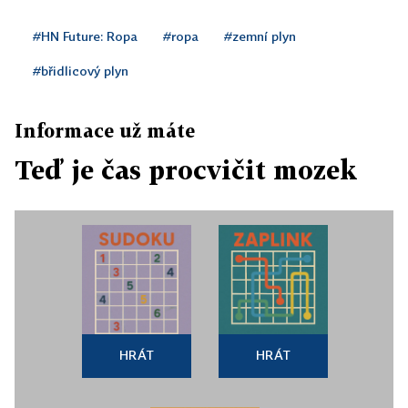
#HN Future: Ropa
#ropa
#zemní plyn
#břidlicový plyn
Informace už máte
Teď je čas procvičit mozek
HRÁT
HRÁT