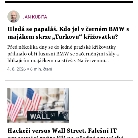
JAN KUBITA
Hledá se papaláš. Kdo jel v černém BMW s
majákem skrze „Turkovu“ křižovatku?
Před několika dny se do jedné pražské křižovatky
přihnalo obří luxusní BMW se začerněnými skly a
blikajícím majáčkem na střeše. Na červenou...
4. 8. 2026 ▪ 6 min. čtení
Hackeři versus Wall Street. Falešní IT