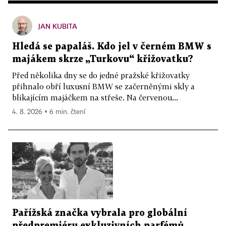
JAN KUBITA
Hledá se papaláš. Kdo jel v černém BMW s
majákem skrze „Turkovu“ křižovatku?
Před několika dny se do jedné pražské křižovatky
přihnalo obří luxusní BMW se začerněnými skly a
blikajícím majáčkem na střeše. Na červenou...
4. 8. 2026 ▪ 6 min. čtení
Pařížská značka vybrala pro globální
předpremiéru exkluzivních parfémů