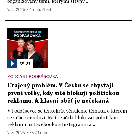
organizovaný těmi, kterými slavný...
7. 8. 2026 ▪ 4 min. čtení
55:23
PODCAST PODPÁSOVKA
Utajený problém. V Česku se chystají
první volby, kdy sítě blokují politickou
reklamu. A hlavní oběť je nečekaná
V Podpásovce se tentokrát věnujeme tématu, o kterém
se vůbec nemluví. Meta začala blokovat politickou
reklamu na Facebooku a Instagramu a...
7. 8. 2026 ▪ 55:23 min.