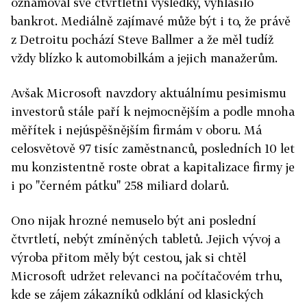
oznamoval své čtvrtletní výsledky, vyhlásilo
bankrot. Mediálně zajímavé může být i to, že právě
z Detroitu pochází Steve Ballmer a že měl tudíž
vždy blízko k automobilkám a jejich manažerům.
Avšak Microsoft navzdory aktuálnímu pesimismu
investorů stále paří k nejmocnějším a podle mnoha
měřítek i nejúspěšnějším firmám v oboru. Má
celosvětově 97 tisíc zaměstnanců, posledních 10 let
mu konzistentně roste obrat a kapitalizace firmy je
i po "černém pátku" 258 miliard dolarů.
Ono nijak hrozné nemuselo být ani poslední
čtvrtletí, nebýt zmíněných tabletů. Jejich vývoj a
výroba přitom měly být cestou, jak si chtěl
Microsoft udržet relevanci na počítačovém trhu,
kde se zájem zákazníků odklání od klasických