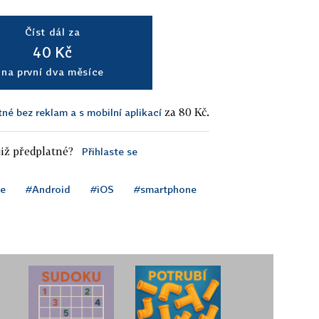
Číst dál za
40 Kč
na první dva měsíce
za 80 Kč.
tné bez reklam a s mobilní aplikací
iž předplatné?
Přihlaste se
ce
#Android
#iOS
#smartphone