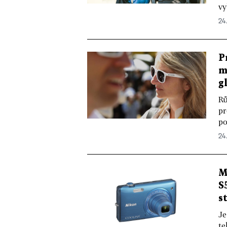
vy
24.
P
m
g
Rů
pr
po
24.
M
S
s
Je
te