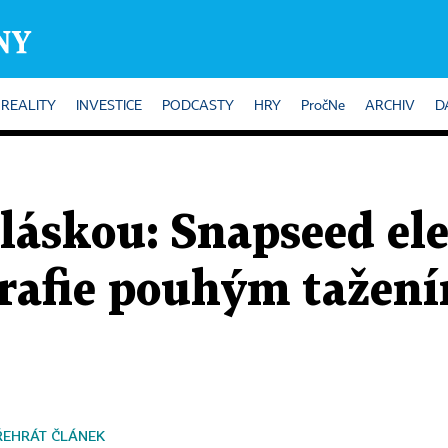
REALITY
INVESTICE
PODCASTY
HRY
PročNe
ARCHIV
D
 láskou: Snapseed el
grafie pouhým tažení
ŘEHRÁT ČLÁNEK