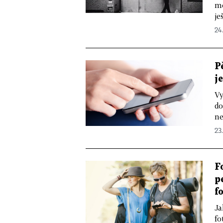
mo
je
24.
P
j
Vy
do
ne
23.
F
p
f
Ja
fo