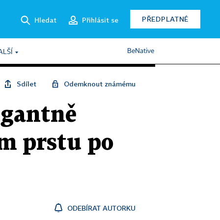
PŘEDPLATNÉ
Hledat
Přihlásit se
BeNative
ALŠÍ
Sdílet
Odemknout známému
egantně
m prstu po
ODEBÍRAT AUTORKU