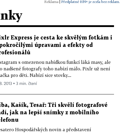
|
Předplatné HN+ je zcela bez reklam.
ánky
ixlr Express je cesta ke skvělým fotkám i
 pokročilými úpravami a efekty od
rofesionálů
stagram s omezenou nabídkou funkcí láká masy, ale
o nadšené fotografy toho nabízí málo. Pixlr už není
ačka pro děti. Nabízí sice stovky...
8. 2013 ▪ 3 min. čtení
íba, Kašík, Tesař: Tři skvělí fotografové
adí, jak na lepší snímky z mobilního
elefonu
satero Hospodářských novin a představení