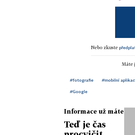
Nebo zkuste
předpla
Máte j
#fotografie
#mobilní aplika
#Google
Informace už máte
Teď je čas
procvičit