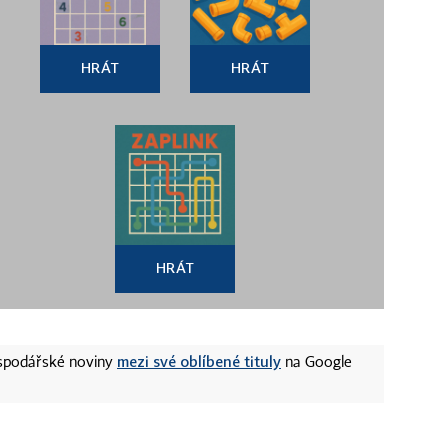
HRÁT
HRÁT
HRÁT
mezi své oblíbené tituly
ospodářské noviny
na Google