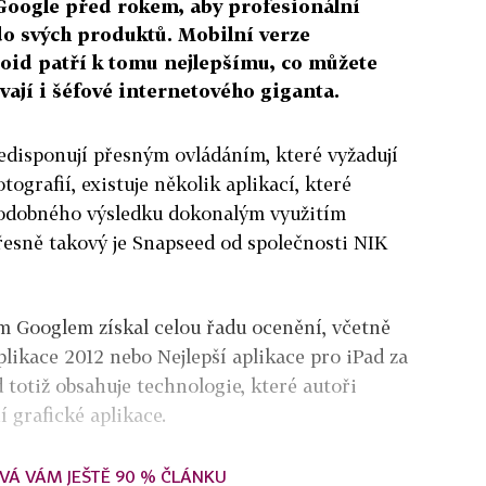
Google před rokem, aby profesionální
 do svých produktů. Mobilní verze
id patří k tomu nejlepšímu, co můžete
vají i šéfové internetového giganta.
edisponují přesným ovládáním, které vyžadují
tografií, existuje několik aplikací, které
odobného výsledku dokonalým využitím
řesně takový je Snapseed od společnosti NIK
m Googlem získal celou řadu ocenění, včetně
plikace 2012 nebo Nejlepší aplikace pro iPad za
 totiž obsahuje technologie, které autoři
í grafické aplikace.
VÁ VÁM JEŠTĚ 90 % ČLÁNKU