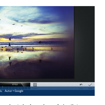
glu
Autor ▪
Google