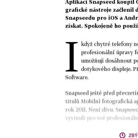
Aplikaci Snapseed koupil 
grafické nástroje začlenil
Snapseedu pro iOS a Andro
získat. Spokojeně ho použí
I
když chytré telefony n
profesionální úpravy fo
umožňují dosáhnout p
dotykového displeje. P
Software.
Snapseed ještě před převzetí
titulů Mobilní fotografická a
rok 2011. Není divu. Snapseed
vyvinuli pro své profesionáln
ZBÝ