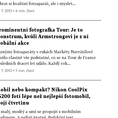
brat si kvalitní fotoaparát, ale i myslet...
 7. 2013 ▪ 6 min. čtení
rominentní fotografka Tour: Je to
onstrum, kvůli Armstrongovi je z ní
lobální akce
znými fotoaparáty v rukách Markéty Navrátilové
ošlo vlastně vše podstatné, co se na Tour de France
sledních dvacet let událo. Každý rok...
 7. 2013 ▪ 7 min. čtení
obil nebo kompakt? Nikon CoolPix
5200 fotí lépe než nejlepší fotomobil,
tojí čtvrtinu
 malý, modrý a umí se propojit s mobilním
lefonem. A nefotí špatně. Redakční test