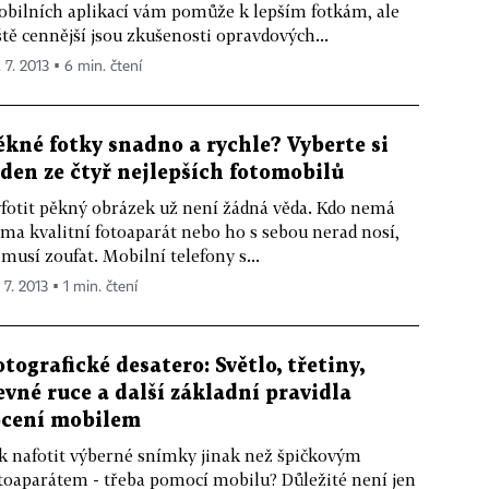
bilních aplikací vám pomůže k lepším fotkám, ale
ště cennější jsou zkušenosti opravdových...
 7. 2013 ▪ 6 min. čtení
ěkné fotky snadno a rychle? Vyberte si
eden ze čtyř nejlepších fotomobilů
fotit pěkný obrázek už není žádná věda. Kdo nemá
ma kvalitní fotoaparát nebo ho s sebou nerad nosí,
musí zoufat. Mobilní telefony s...
 7. 2013 ▪ 1 min. čtení
otografické desatero: Světlo, třetiny,
evné ruce a další základní pravidla
ocení mobilem
k nafotit výberné snímky jinak než špičkovým
toaparátem - třeba pomocí mobilu? Důležité není jen