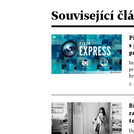
Související čl
P
s
p
In
pr
hr
8. 
B
r
t
De