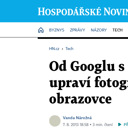
TECH
HOME
BYZNYS
ZPRÁVY
NÁZORY
HN.cz
›
Tech
Od Googlu s
upraví foto
obrazovce
Vanda Nárožná
P
7. 8. 2013 18:58 ▪ 3 min. čtení