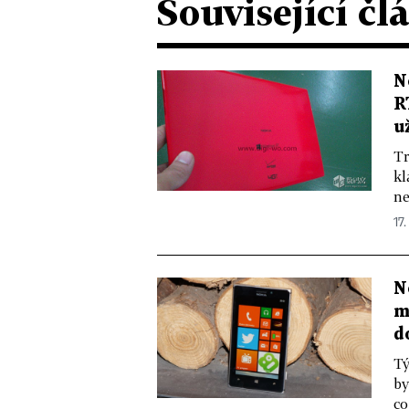
Související čl
N
R
u
Tr
kl
ne
17.
N
m
d
Tý
by
co