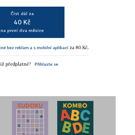
Číst dál za
40 Kč
na první dva měsíce
za 80 Kč.
tné bez reklam a s mobilní aplikací
iž předplatné?
Přihlaste se