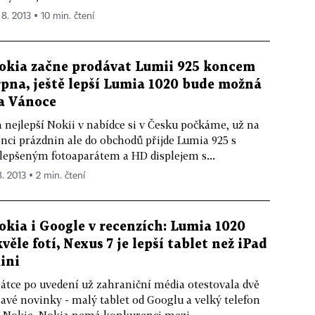
 8. 2013 ▪ 10 min. čtení
okia začne prodávat Lumii 925 koncem
rpna, ještě lepší Lumia 1020 bude možná
a Vánoce
 nejlepší Nokii v nabídce si v Česku počkáme, už na
nci prázdnin ale do obchodů přijde Lumia 925 s
lepšeným fotoaparátem a HD displejem s...
8. 2013 ▪ 2 min. čtení
okia i Google v recenzích: Lumia 1020
kvěle fotí, Nexus 7 je lepší tablet než iPad
ini
átce po uvedení už zahraniční média otestovala dvě
avé novinky - malý tablet od Googlu a velký telefon
 Nokie. Nokia nemá konkurenci mezi...