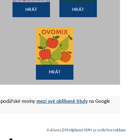
HRÁT
HRÁT
HRÁT
mezi své oblíbené tituly
ospodářské noviny
na Google
|
Předplatné HN+ je zcela bez reklam.