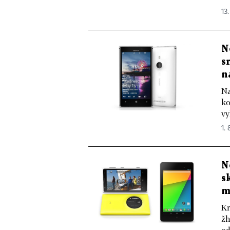
13.
N
s
n
Na
ko
vy
1. 
N
s
m
Kr
žh
od