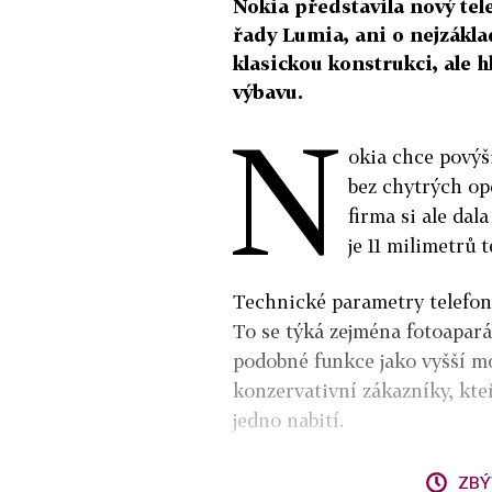
Nokia představila nový tele
řady Lumia, ani o nejzákla
klasickou konstrukci, ale 
výbavu.
N
okia chce povýši
bez chytrých op
firma si ale dal
je 11 milimetrů t
Technické parametry telefon
To se týká zejména fotoapará
podobné funkce jako vyšší mod
konzervativní zákazníky, kte
jedno nabití.
ZBÝ