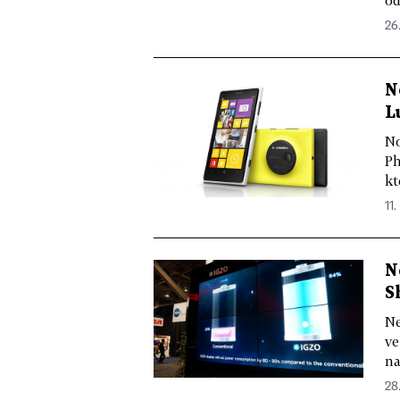
26.
N
L
No
Ph
kt
11.
N
S
Ne
ve
na
28