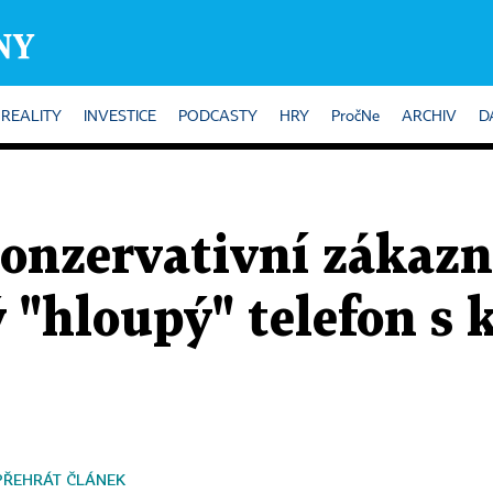
REALITY
INVESTICE
PODCASTY
HRY
PročNe
ARCHIV
D
konzervativní zákazn
ý "hloupý" telefon s
PŘEHRÁT ČLÁNEK