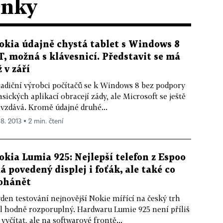
ánky
okia údajně chystá tablet s Windows 8
T, možná s klávesnicí. Představit se má
ž v září
adiční výrobci počítačů se k Windows 8 bez podpory
asických aplikací obracejí zády, ale Microsoft se ještě
vzdává. Kromě údajné druhé...
 8. 2013 ▪ 2 min. čtení
okia Lumia 925: Nejlepší telefon z Espoo
á povedený displej i foťák, ale také co
ohánět
den testování nejnovější Nokie mířící na český trh
l hodně rozporuplný. Hardwaru Lumie 925 není příliš
 vyčítat, ale na softwarové frontě...