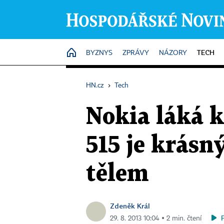
TECH
HOME
BYZNYS
ZPRÁVY
NÁZORY
HN.cz
›
Tech
Nokia láká 
515 je krásn
tělem
Zdeněk Král
29. 8. 2013 10:04 ▪ 2 min. čtení