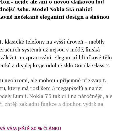
fon - nejde ale ani o novou vlajkovou loď
dnější Ashu. Model Nokia 515 nabízí
hlavně nečekaně elegantní design a slušnou
t klasické telefony na vyšší úroveň – mobily
eračních systémů už nejsou v módě, finská
a záležet na zpracování. Elegantní hliníkové tělo
enké a displej kryje odolné sklo Gorilla Glass 2.
u neohromí, ale mohou i příjemně překvapit.
tu, který má rozlišení 5 megapixelů a nabízí
ely Lumií. Nokia 515 tak cílí na náročnější, ale
ří chtějí základní funkce a dlouhou výdrž na
VÁ VÁM JEŠTĚ 80 % ČLÁNKU