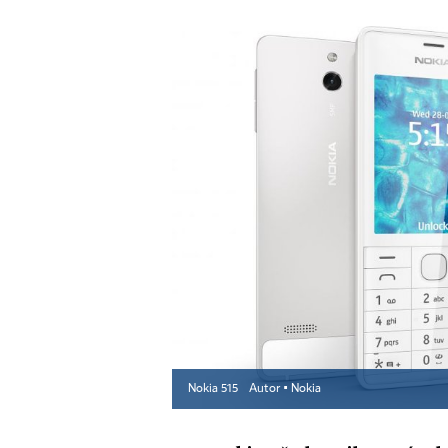
Nokia 515
Autor ▪
Nokia