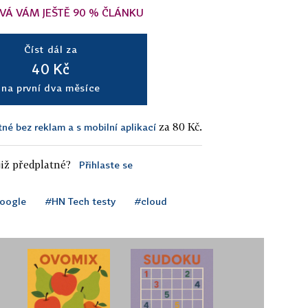
VÁ VÁM JEŠTĚ 90 % ČLÁNKU
Číst dál za
40 Kč
na první dva měsíce
za 80 Kč.
tné bez reklam a s mobilní aplikací
iž předplatné?
Přihlaste se
oogle
#HN Tech testy
#cloud