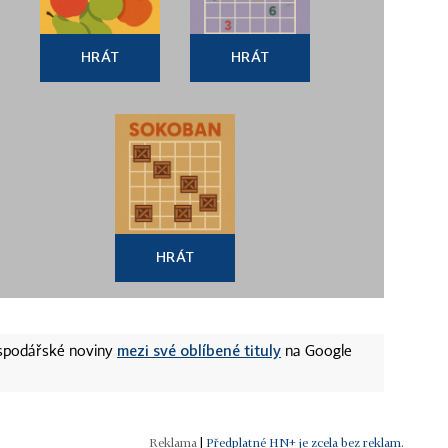
HRÁT
HRÁT
HRÁT
mezi své oblíbené tituly
ospodářské noviny
na Google
|
Předplatné HN+ je zcela bez reklam.