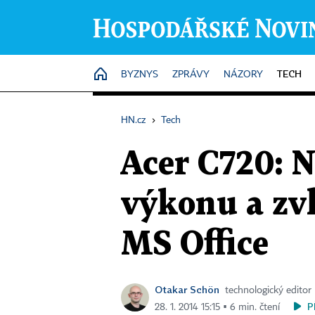
TECH
HOME
BYZNYS
ZPRÁVY
NÁZORY
HN.cz
›
Tech
Acer C720: 
výkonu a zvl
MS Office
Otakar Schön
technologický editor
P
28. 1. 2014 15:15 ▪ 6 min. čtení