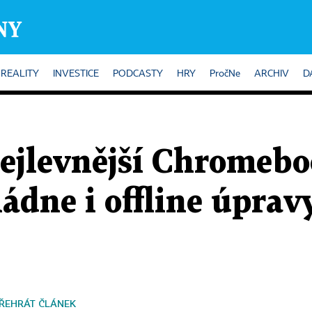
REALITY
INVESTICE
PODCASTY
HRY
PročNe
ARCHIV
D
Nejlevnější Chromeb
ádne i offline úpra
ŘEHRÁT ČLÁNEK