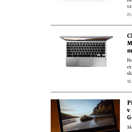
vz
25.
C
M
m
No
ex
sk
18.
P
v
G
Mě