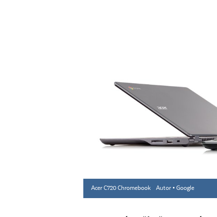
Acer C720 Chromebook
Autor ▪
Google