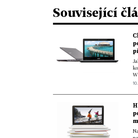
Související čl
C
p
p
Ja
ko
Wi
10.
H
p
m
Na
ne