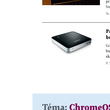
pr
Ve
14.
P
b
Go
bu
sk
9. 
Téma:
ChromeO