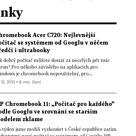
ánky
hromebook Acer C720: Nejlevnější
očítač se systémem od Googlu v něčem
ředčí i ultrabooky
k dobrý počítač můžete dostat za necelých pět tisíc
run? Pro někoho závislého na aplikacích pro
ndows je chromebook nepoužitelný, pro...
 12. 2013 ▪ 8 min. čtení
P Chromebook 11: „Počítač pro každého”
odle Googlu ve srovnání se starším
odelem zklame
 týden jsme mohli vyzkoušet v České republice zatím
dostupný nový počítač se systémem od Googlu. HP