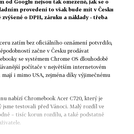
m od Googlu nejsou tak omezené, jak se o
kladním provedení to však bude mít v Česku
ně zvýšené o DPH, záruku a náklady - třeba
ceru zatím bez oficiálního oznámení potvrdilo,
vděpodobností začne v Česku prodávat
tebooky se systémem Chrome OS dlouhodobě
dávanější počítače v největším internetovém
 mají i mimo USA, zejména díky výjimečnému
cenu nabízí Chromebook Acer C720, který je
jsme testovali před Vánoci. Malý rozdíl ve
ně – tisíc korun rozdílu, a také podstatně
živatele.