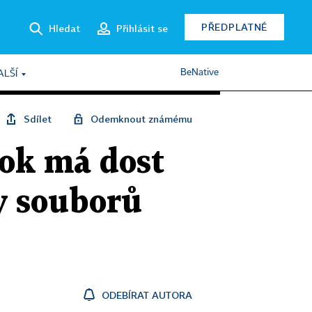
PŘEDPLATNÉ
Hledat
Přihlásit se
BeNative
ALŠÍ
Sdílet
Odemknout známému
ook má dost
vy souborů
ODEBÍRAT AUTORA