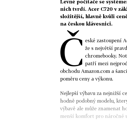
Levné počítače se systéme
nich tvrdí. Acer C720 v zá
složitější, hlavně kvůli ce
na českou klávesnici.
Č
eské zastoupení A
že s největší pra
chromebooky. No
patří mezi nejpro
obchodu Amazon.com a šanci
poměru ceny a výkonu.
Nejlepší výbavu za nejnižší 
hodně podobný modelu, který 
výbavě ale může znamenat hod
menší komfort pro náročné u