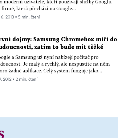
o moderní uživatele, kteří používají služby Googlu.
 firmě, která přechází na Google...
 6. 2013 ▪ 5 min. čtení
rvní dojmy: Samsung Chromebox míří do
udoucnosti, zatím to bude mít těžké
ogle a Samsung už nyní nabízejí počítač pro
doucnost. Je malý a rychlý, ale nespustíte na něm
oro žádné aplikace. Celý systém funguje jako...
7. 2012 ▪ 2 min. čtení
S