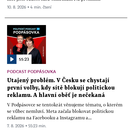
10. 8. 2026 ▪ 4 min. čtení
55:23
PODCAST PODPÁSOVKA
Utajený problém. V Česku se chystají
první volby, kdy sítě blokují politickou
reklamu. A hlavní oběť je nečekaná
V Podpásovce se tentokrát věnujeme tématu, o kterém
se vůbec nemluví. Meta začala blokovat politickou
reklamu na Facebooku a Instagramu a...
7. 8. 2026 ▪ 55:23 min.