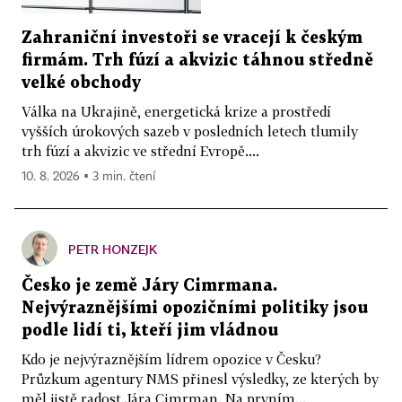
Zahraniční investoři se vracejí k českým
firmám. Trh fúzí a akvizic táhnou středně
velké obchody
Válka na Ukrajině, energetická krize a prostředí
vyšších úrokových sazeb v posledních letech tlumily
trh fúzí a akvizic ve střední Evropě....
10. 8. 2026 ▪ 3 min. čtení
PETR HONZEJK
Česko je země Járy Cimrmana.
Nejvýraznějšími opozičními politiky jsou
podle lidí ti, kteří jim vládnou
Kdo je nejvýraznějším lídrem opozice v Česku?
Průzkum agentury NMS přinesl výsledky, ze kterých by
měl jistě radost Jára Cimrman. Na prvním...