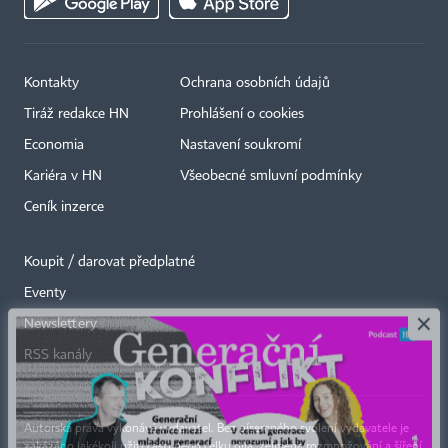
Kontakty
Ochrana osobních údajů
Tiráž redakce HN
Prohlášení o cookies
Economia
Nastavení soukromí
Kariéra v HN
Všeobecné smluvní podmínky
Ceník inzerce
Koupit / darovat předplatné
Eventy
×
Newslettery
RSS kanály
Autorská práva vykonává vydavatel. Bez písemného svolení vydavatele je
zakázáno jakékoli užití částí nebo celku díla, zejména rozmnožování a šíření