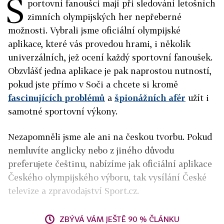
S
portovní fanoušci mají při sledování letošních
zimních olympijských her nepřeberné
možnosti. Vybrali jsme oficiální olympijské
aplikace, které vás provedou hrami, i několik
univerzálních, jež ocení každý sportovní fanoušek.
Obzvlášť jedna aplikace je pak naprostou nutností,
pokud jste přímo v Soči a chcete si kromě
fascinujících problémů
a
špionážních afér
užít i
samotné sportovní výkony.
Nezapomněli jsme ale ani na českou tvorbu. Pokud
nemluvíte anglicky nebo z jiného důvodu
preferujete češtinu, nabízíme jak oficiální aplikace
Českého olympijského výboru, tak vysílání České
televize a zpravodajství Sport.cz.
ZBÝVÁ VÁM JEŠTĚ 90 % ČLÁNKU