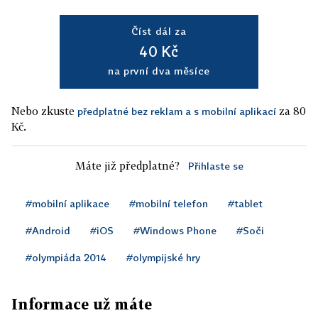
Číst dál za
40 Kč
na první dva měsíce
Nebo zkuste
za 80
předplatné bez reklam a s mobilní aplikací
Kč.
Máte již předplatné?
Přihlaste se
#mobilní aplikace
#mobilní telefon
#tablet
#Android
#iOS
#Windows Phone
#Soči
#olympiáda 2014
#olympijské hry
Informace už máte