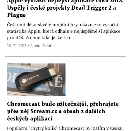
Apple vyhlásil nejlepší aplikace roku 2013.
Uspěly i české projekty Dead Trigger 2 a
Plague
Češi umí dělat skvělé mobilní hry, ukazuje to výroční
statistika Applu, která odhaluje nejúspěšnější aplikace
pro iOS. Zřejmé také je, že trh...
18. 12. 2013 ▪ 3 min. čtení
Chromecast bude užitečnější, přehrajete
přes něj Stream.cz a obsah z dalších
českých aplikací
Populární "chytrý kolík" Chromecast byl zatím v Česku