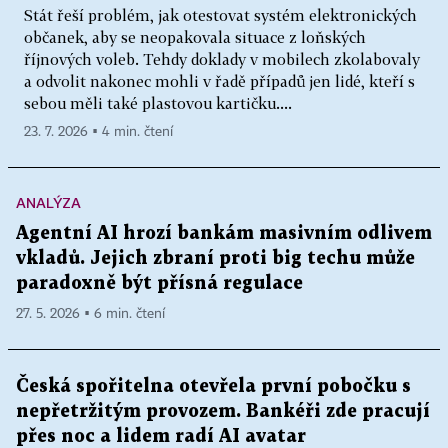
Stát řeší problém, jak otestovat systém elektronických
občanek, aby se neopakovala situace z loňských
říjnových voleb. Tehdy doklady v mobilech zkolabovaly
a odvolit nakonec mohli v řadě případů jen lidé, kteří s
sebou měli také plastovou kartičku....
23. 7. 2026 ▪ 4 min. čtení
ANALÝZA
Agentní AI hrozí bankám masivním odlivem
vkladů. Jejich zbraní proti big techu může
paradoxně být přísná regulace
27. 5. 2026 ▪ 6 min. čtení
Česká spořitelna otevřela první pobočku s
nepřetržitým provozem. Bankéři zde pracují
přes noc a lidem radí AI avatar