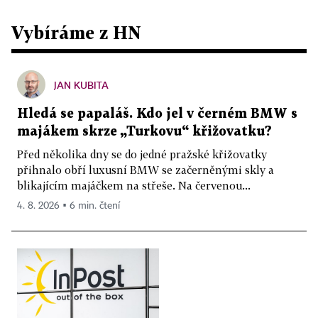
Vybíráme z HN
JAN KUBITA
Hledá se papaláš. Kdo jel v černém BMW s
majákem skrze „Turkovu“ křižovatku?
Před několika dny se do jedné pražské křižovatky
přihnalo obří luxusní BMW se začerněnými skly a
blikajícím majáčkem na střeše. Na červenou...
4. 8. 2026 ▪ 6 min. čtení