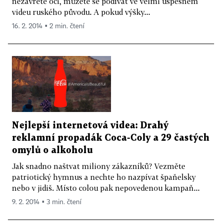
nezavřete oči, můžete se podívat ve velmi úspěšném
videu ruského původu. A pokud výšky...
16. 2. 2014 ▪ 2 min. čtení
Nejlepší internetová videa: Drahý
reklamní propadák Coca-Coly a 29 častých
omylů o alkoholu
Jak snadno naštvat miliony zákazníků? Vezměte
patriotický hymnus a nechte ho nazpívat špaňelsky
nebo v jidiš. Místo colou pak nepovedenou kampaň...
9. 2. 2014 ▪ 3 min. čtení