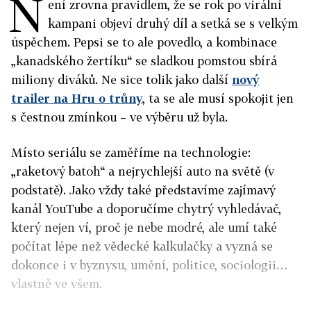
N
ení zrovna pravidlem, že se rok po virální
kampani objeví druhý díl a setká se s velkým
úspěchem. Pepsi se to ale povedlo, a kombinace
„kanadského žertíku“ se sladkou pomstou sbírá
miliony diváků. Ne sice tolik jako další
nový
trailer na Hru o trůny
, ta se ale musí spokojit jen
s čestnou zmínkou – ve výběru už byla.
Místo seriálu se zaměříme na technologie:
„raketový batoh“ a nejrychlejší auto na světě (v
podstatě). Jako vždy také představíme zajímavý
kanál YouTube a doporučíme chytrý vyhledávač,
který nejen ví, proč je nebe modré, ale umí také
počítat lépe než vědecké kalkulačky a vyzná se
dokonce i v byznysu, umění, politice, sociologii…
vlastně ve všem.