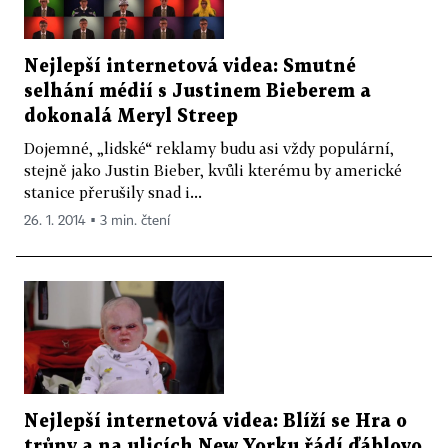
Nejlepší internetová videa: Smutné
selhání médií s Justinem Bieberem a
dokonalá Meryl Streep
Dojemné, „lidské“ reklamy budu asi vždy populární,
stejně jako Justin Bieber, kvůli kterému by americké
stanice přerušily snad i...
26. 1. 2014 ▪ 3 min. čtení
Nejlepší internetová videa: Blíží se Hra o
trůny a na ulicích New Yorku řádí ďáblovo