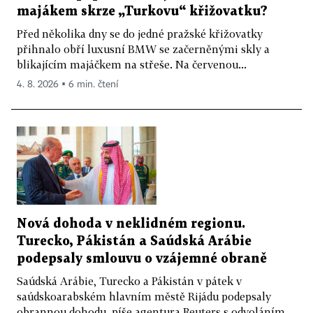
majákem skrze „Turkovu“ křižovatku?
Před několika dny se do jedné pražské křižovatky
přihnalo obří luxusní BMW se začerněnými skly a
blikajícím majáčkem na střeše. Na červenou...
4. 8. 2026 ▪ 6 min. čtení
Nová dohoda v neklidném regionu.
Turecko, Pákistán a Saúdská Arábie
podepsaly smlouvu o vzájemné obraně
Saúdská Arábie, Turecko a Pákistán v pátek v
saúdskoarabském hlavním městě Rijádu podepsaly
obrannou dohodu, píše agentura Reuters s odvoláním...