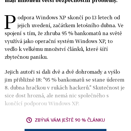
mají mnohem větší bezpečnostní problémy.
P
odpora Windows XP skončí po 13 letech od
jejich uvedení, začátkem letošního dubna. Ve
spojení s tím, že zhruba 95 % bankomatů na světě
využívá jako operační systém Windows XP, to
vedlo k velkému množství článků, které šíří
zbytečnou paniku.
Jejich autoři si dali dvě a dvě dohromady a vyšlo
jim přibližně 18: "95 % bankomatů se stane úderem
8. dubna hračkou v rukách hackerů." Skutečnost je
sice dost hrozná, ale nemá nic společného s
končící podporou Windows XP.
ZBÝVÁ VÁM JEŠTĚ 90 % ČLÁNKU