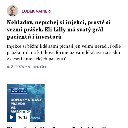
LUDĚK VAINERT
Nehladov, nepíchej si injekci, prostě si
vezmi prášek. Eli Lilly má svatý grál
pacientů i investorů
Injekce si běžní lidé sami píchají jen velmi neradi. Podle
průzkumů má k takové formě užívání léků averzi sedm
z deseti amerických pacientů....
6. 8. 2026 ▪ 4 min. čtení
16:13