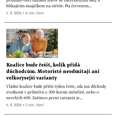
přihnalo obří luxusní BMW se začerněnými skly a
blikajícím majáčkem na střeše. Na červenou...
4. 8. 2026 ▪ 6 min. čtení
Koalice bude řešit, kolik přidá
důchodcům. Motoristé neodmítají ani
velkorysejší varianty
Vládní koalice bude příští týden řešit, zda má důchody
zvednout v průměru o 300 korun měsíčně, nebo o
necelých 600. Zatímco první varianta je...
6. 8. 2026 ▪ 5 min. čtení