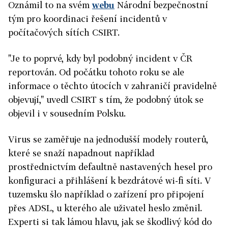
Oznámil to na svém
webu
Národní bezpečnostní
tým pro koordinaci řešení incidentů v
počítačových sítích CSIRT.
"Je to poprvé, kdy byl podobný incident v ČR
reportován. Od počátku tohoto roku se ale
informace o těchto útocích v zahraničí pravidelně
objevují," uvedl CSIRT s tím, že podobný útok se
objevil i v sousedním Polsku.
Virus se zaměřuje na jednodušší modely routerů,
které se snaží napadnout například
prostřednictvím defaultně nastavených hesel pro
konfiguraci a přihlášení k bezdrátové wi-fi síti. V
tuzemsku šlo například o zařízení pro připojení
přes ADSL, u kterého ale uživatel heslo změnil.
Experti si tak lámou hlavu, jak se škodlivý kód do