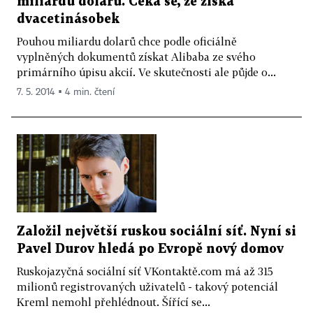
miliardu dolarů. Čeká se, že získá
dvacetinásobek
Pouhou miliardu dolarů chce podle oficiálně
vyplněných dokumentů získat Alibaba ze svého
primárního úpisu akcií. Ve skutečnosti ale půjde o...
7. 5. 2014 ▪ 4 min. čtení
Založil největší ruskou sociální síť. Nyní si
Pavel Durov hledá po Evropě nový domov
Ruskojazyčná sociální síť VKontaktě.com má až 315
milionů registrovaných uživatelů - takový potenciál
Kreml nemohl přehlédnout. Šířící se...