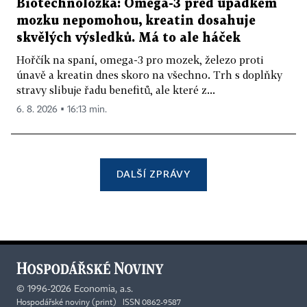
Biotechnoložka: Omega-3 před úpadkem
mozku nepomohou, kreatin dosahuje
skvělých výsledků. Má to ale háček
Hořčík na spaní, omega-3 pro mozek, železo proti
únavě a kreatin dnes skoro na všechno. Trh s doplňky
stravy slibuje řadu benefitů, ale které z...
6. 8. 2026 ▪ 16:13 min.
DALŠÍ ZPRÁVY
©
1996-2026
Economia, a.s.
Hospodářské noviny (print) ISSN 0862-9587