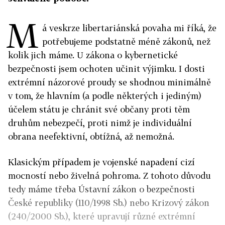
M
á veskrze libertariánská povaha mi říká, že
potřebujeme podstatně méně zákonů, než
kolik jich máme. U zákona o kybernetické
bezpečnosti jsem ochoten učinit výjimku. I dosti
extrémní názorové proudy se shodnou minimálně
v tom, že hlavním (a podle některých i jediným)
účelem státu je chránit své občany proti těm
druhům nebezpečí, proti nimž je individuální
obrana neefektivní, obtížná, až nemožná.
Klasickým případem je vojenské napadení cizí
mocností nebo živelná pohroma. Z tohoto důvodu
tedy máme třeba Ústavní zákon o bezpečnosti
České republiky (110/1998 Sb.) nebo Krizový zákon
(240/2000 Sb.), které upravují různé extrémní