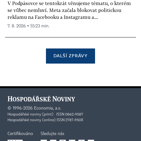
V Podpásovce se tentokrát věnujeme tématu, o kterém
se vůbec nemluví. Meta začala blokovat politickou
reklamu na Facebooku a Instagramu a...
7. 8. 2026 ▪ 55:23 min.
DALŠÍ ZPRÁVY
©
1996-2026
Economia, a.s.
Hospodářské noviny (print) ISSN 0862-9587
Hospodářské noviny (online) ISSN 2787-950X
Certifikováno
Sledujte nás