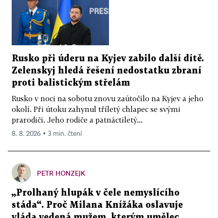
Rusko při úderu na Kyjev zabilo další dítě.
Zelenskyj hledá řešení nedostatku zbraní
proti balistickým střelám
Rusko v noci na sobotu znovu zaútočilo na Kyjev a jeho
okolí. Při útoku zahynul tříletý chlapec se svými
prarodiči. Jeho rodiče a patnáctiletý...
8. 8. 2026 ▪ 3 min. čtení
PETR HONZEJK
„Prolhaný hlupák v čele nemyslícího
stáda“. Proč Milana Knížáka oslavuje
vláda vedená mužem, kterým umělec