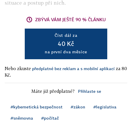
situace a postup při nich.
ZBÝVÁ VÁM JEŠTĚ 90 % ČLÁNKU
Číst dál za
40 Kč
na první dva měsíce
Nebo zkuste
za 80
předplatné bez reklam a s mobilní aplikací
Kč.
Máte již předplatné?
Přihlaste se
#kybernetická bezpečnost
#zákon
#legislativa
#sněmovna
#počítač