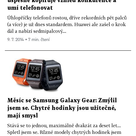
úspěšně kopíruje vzhled konkurence a
umí telefonovat
Úhlopříčky telefonů rostou, dříve rekordních pět palců
(a více) je už dnes standardem. Huawei ale zašel o krok
dál a nabízí sedmipalcový...
9. 7. 2014 ▪ 7 min. čtení
Měsíc se Samsung Galaxy Gear: Zmýlil
jsem se. Chytré hodinky jsou užitečné,
mají smysl
Stává se to jednou, maximálně dvakrát za deset let...
Spletl jsem se. Různé modely chytrých hodinek jsem