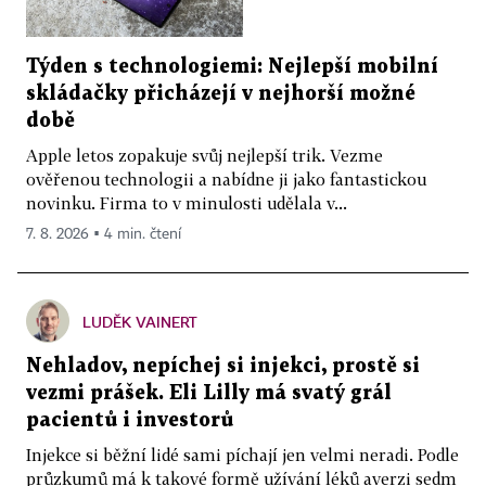
Týden s technologiemi: Nejlepší mobilní
skládačky přicházejí v nejhorší možné
době
Apple letos zopakuje svůj nejlepší trik. Vezme
ověřenou technologii a nabídne ji jako fantastickou
novinku. Firma to v minulosti udělala v...
7. 8. 2026 ▪ 4 min. čtení
LUDĚK VAINERT
Nehladov, nepíchej si injekci, prostě si
vezmi prášek. Eli Lilly má svatý grál
pacientů i investorů
Injekce si běžní lidé sami píchají jen velmi neradi. Podle
průzkumů má k takové formě užívání léků averzi sedm