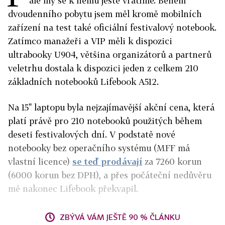
ale my se k němu ještě vrátíme. Během
dvoudenního pobytu jsem měl kromě mobilních
zařízení na test také oficiální festivalový notebook.
Zatímco manažeři a VIP měli k dispozici
ultrabooky U904, většina organizátorů a partnerů
veletrhu dostala k dispozici jeden z celkem 210
základních notebooků Lifebook A512.
Na 15" laptopu byla nejzajímavější akční cena, která
platí právě pro 210 notebooků použitých během
deseti festivalových dní. V podstatě nové
notebooky bez operačního systému (MFF má
vlastní licence)
se teď prodávají
za 7260 korun
(6000 korun bez DPH), a přes počáteční nedůvěru
mě nakonec Lifebook překvapil.
ZBÝVÁ VÁM JEŠTĚ 90 % ČLÁNKU