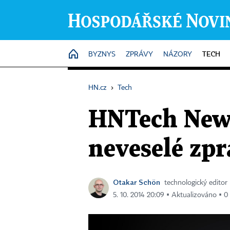
TECH
HOME
BYZNYS
ZPRÁVY
NÁZORY
HN.cz
›
Tech
HNTech News
neveselé zpr
Otakar Schön
technologický editor
5. 10. 2014 20:09 ▪ Aktualizováno ▪ 0 