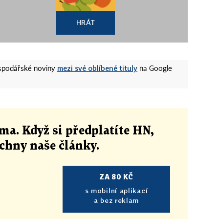
HRÁT
mezi své oblíbené tituly
ospodářské noviny
na Google
ma. Když si předplatíte HN,
echny naše články
.
ZA 80 KČ
s mobilní aplikací
a bez reklam