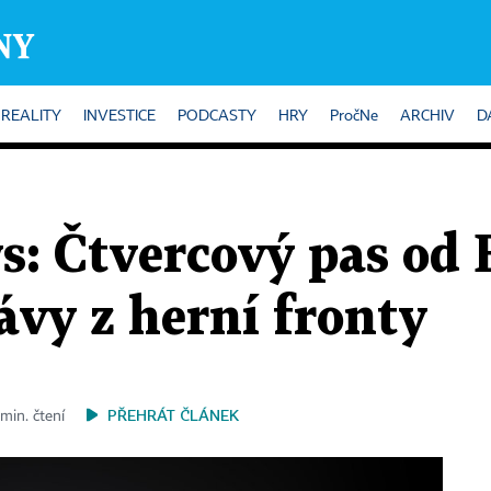
REALITY
INVESTICE
PODCASTY
HRY
PročNe
ARCHIV
D
: Čtvercový pas od 
ávy z herní fronty
PŘEHRÁT ČLÁNEK
min. čtení