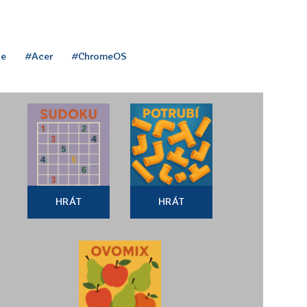
le
#Acer
#ChromeOS
HRÁT
HRÁT