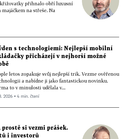
 křižovatky přihnalo obří luxusní
m majáčkem na střeše. Na
ýden s technologiemi: Nejlepší mobilní
kládačky přicházejí v nejhorší možné
obě
ple letos zopakuje svůj nejlepší trik. Vezme ověřenou
chnologii a nabídne ji jako fantastickou novinku.
rma to v minulosti udělala v...
 8. 2026 ▪ 4 min. čtení
 prostě si vezmi prášek.
tů i investorů