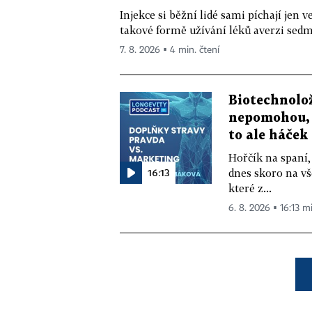
Injekce si běžní lidé sami píchají jen
takové formě užívání léků averzi sedm 
7. 8. 2026 ▪ 4 min. čtení
Biotechnolo
nepomohou, 
to ale háček
Hořčík na spaní,
16:13
dnes skoro na vš
které z...
6. 8. 2026 ▪ 16:13 m