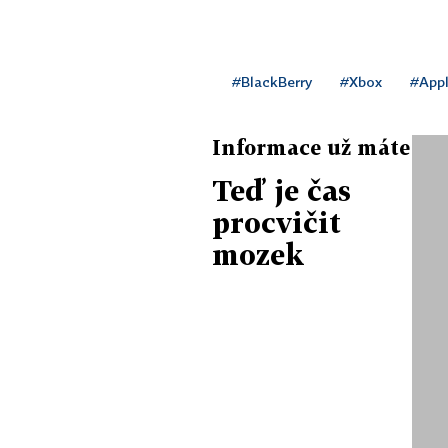
#BlackBerry
#Xbox
#App
Informace už máte
Teď je čas
procvičit
mozek