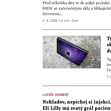
Před několika dny se do jedné pražské
BMW se začerněnými skly a blikající
červenou...
4. 8. 2026 ▪ 6 min. čtení
T
s
d
Ap
te
Fi
7.
LUDĚK VAINERT
Nehladov, nepíchej si injekci,
Eli Lilly má svatý grál pacien