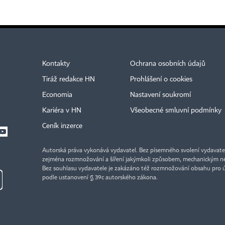
Kontakty
Ochrana osobních údajů
Tiráž redakce HN
Prohlášení o cookies
Economia
Nastavení soukromí
Kariéra v HN
Všeobecné smluvní podmínky
Ceník inzerce
Autorská práva vykonává vydavatel. Bez písemného svolení vydavatele 
zejména rozmnožování a šíření jakýmkoli způsobem, mechanickým ne
Bez souhlasu vydavatele je zakázáno též rozmnožování obsahu pro 
podle ustanovení § 39c autorského zákona.