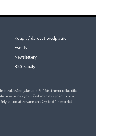
Koupit / darovat předplatné
Eventy
Newslettery
RSS kanály
je zakázáno jakékoli užití částí nebo celku díla,
bo elektronickým, v českém nebo jiném jazyce.
účely automatizované analýzy textů nebo dat