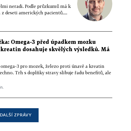
 velmi neradi. Podle průzkumů má k
z deseti amerických pacientů....
žka: Omega-3 před úpadkem mozku
kreatin dosahuje skvělých výsledků. Má
 omega-3 pro mozek, železo proti únavě a kreatin
echno. Trh s doplňky stravy slibuje řadu benefitů, ale
in.
DALŠÍ ZPRÁVY