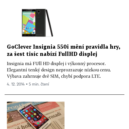
GoClever Insignia 550i mění pravidla hry,
za šest tisíc nabízí FullHD displej
Insignia má FUll HD displej i výkonný procesor.
Elegantní tenký design neprozrazuje nízkou cenu.
Výbava zahrnuje dvě SIM, chybí podpora LTE.
4. 12. 2014 ▪ 5 min. čtení