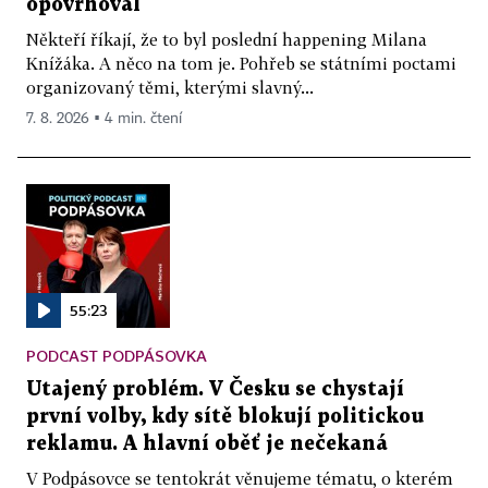
opovrhoval
Někteří říkají, že to byl poslední happening Milana
Knížáka. A něco na tom je. Pohřeb se státními poctami
organizovaný těmi, kterými slavný...
7. 8. 2026 ▪ 4 min. čtení
55:23
PODCAST PODPÁSOVKA
Utajený problém. V Česku se chystají
první volby, kdy sítě blokují politickou
reklamu. A hlavní oběť je nečekaná
V Podpásovce se tentokrát věnujeme tématu, o kterém