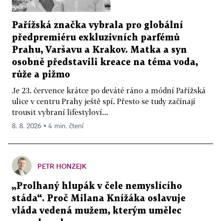
Pařížská značka vybrala pro globální
předpremiéru exkluzivních parfémů
Prahu, Varšavu a Krakov. Matka a syn
osobně představili kreace na téma voda,
růže a pižmo
Je 23. července krátce po deváté ráno a módní Pařížská
ulice v centru Prahy ještě spí. Přesto se tudy začínají
trousit vybraní lifestyloví...
8. 8. 2026 ▪ 4 min. čtení
PETR HONZEJK
„Prolhaný hlupák v čele nemyslícího
stáda“. Proč Milana Knížáka oslavuje
vláda vedená mužem, kterým umělec