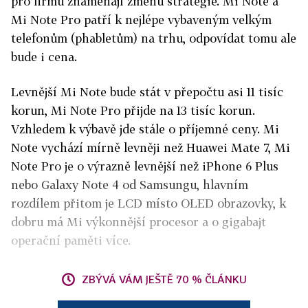
pro firmu znamenají změnu strategie. Mi Note a
Mi Note Pro patří k nejlépe vybaveným velkým
telefonům (phabletům) na trhu, odpovídat tomu ale
bude i cena.
Levnější Mi Note bude stát v přepočtu asi 11 tisíc
korun, Mi Note Pro přijde na 13 tisíc korun.
Vzhledem k výbavě jde stále o příjemné ceny. Mi
Note vychází mírně levněji než Huawei Mate 7, Mi
Note Pro je o výrazně levnější než iPhone 6 Plus
nebo Galaxy Note 4 od Samsungu, hlavním
rozdílem přitom je LCD místo OLED obrazovky, k
dobru má Mi výkonnější procesor a o gigabajt
operační paměti více.
ZBÝVÁ VÁM JEŠTĚ 70 % ČLÁNKU