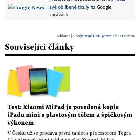
své oblíbené tituly
na Google
zprávách.
|
Předplatné HN+ je zcela bez reklam.
Související články
Test: Xiaomi MiPad je povedená kopie
iPadu mini s plastovým tělem a špičkovým
výkonem
V Česku už se prodává první tablet s procesorem Tegra
K1 a zároveň první tablet značky Xiaomi. MiPad