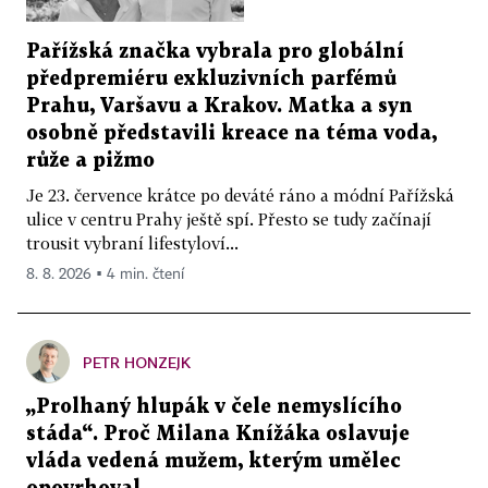
Pařížská značka vybrala pro globální
předpremiéru exkluzivních parfémů
Prahu, Varšavu a Krakov. Matka a syn
osobně představili kreace na téma voda,
růže a pižmo
Je 23. července krátce po deváté ráno a módní Pařížská
ulice v centru Prahy ještě spí. Přesto se tudy začínají
trousit vybraní lifestyloví...
8. 8. 2026 ▪ 4 min. čtení
PETR HONZEJK
„Prolhaný hlupák v čele nemyslícího
stáda“. Proč Milana Knížáka oslavuje
vláda vedená mužem, kterým umělec