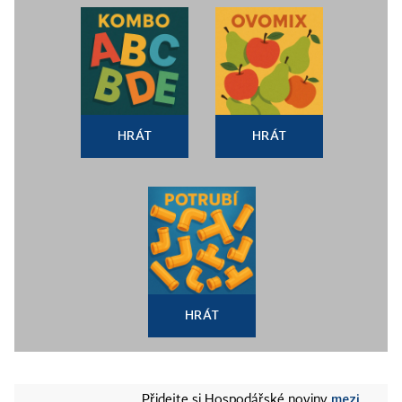
HRÁT
HRÁT
HRÁT
mezi
Přidejte si Hospodářské noviny