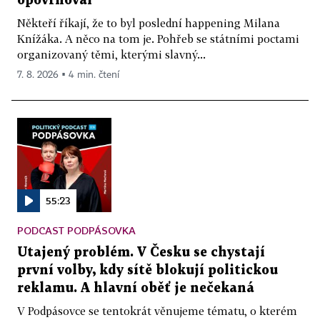
opovrhoval
Někteří říkají, že to byl poslední happening Milana
Knížáka. A něco na tom je. Pohřeb se státními poctami
organizovaný těmi, kterými slavný...
7. 8. 2026 ▪ 4 min. čtení
55:23
PODCAST PODPÁSOVKA
Utajený problém. V Česku se chystají
první volby, kdy sítě blokují politickou
reklamu. A hlavní oběť je nečekaná
V Podpásovce se tentokrát věnujeme tématu, o kterém