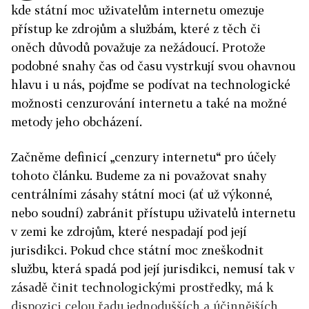
kde státní moc uživatelům internetu omezuje
přístup ke zdrojům a službám, které z těch či
oněch důvodů považuje za nežádoucí. Protože
podobné snahy čas od času vystrkují svou ohavnou
hlavu i u nás, pojďme se podívat na technologické
možnosti cenzurování internetu a také na možné
metody jeho obcházení.
Začněme definicí „cenzury internetu“ pro účely
tohoto článku. Budeme za ni považovat snahy
centrálními zásahy státní moci (ať už výkonné,
nebo soudní) zabránit přístupu uživatelů internetu
v zemi ke zdrojům, které nespadají pod její
jurisdikci. Pokud chce státní moc zneškodnit
službu, která spadá pod její jurisdikci, nemusí tak v
zásadě činit technologickými prostředky, má k
dispozici celou řadu jednodušších a účinnějších