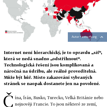
Autor ▪
www.rfs.org
Internet není hierarchický, je to opravdu „síť“,
která se nedá snadno „odstřihnout“.
Technologická řešení jsou komplikovaná a
náročná na údržbu, ale reálně proveditelná.
Může být hůř. Místo zakazování vybraných
stránek se naopak dostanete jen na povolené.
Č
ína, Írán, Rusko, Turecko, Velká Británie nebo
nejnověji Francie. To jsou některé ze zemí,