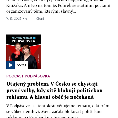
Knížáka. A něco na tom je. Pohřeb se státními poctami
organizovaný těmi, kterými slavný...
7. 8. 2026 ▪ 4 min. čtení
55:23
PODCAST PODPÁSOVKA
Utajený problém. V Česku se chystají
první volby, kdy sítě blokují politickou
reklamu. A hlavní oběť je nečekaná
V Podpásovce se tentokrát věnujeme tématu, o kterém
se vůbec nemluví. Meta začala blokovat politickou
reklamu na Facebooku a Instagramu a...