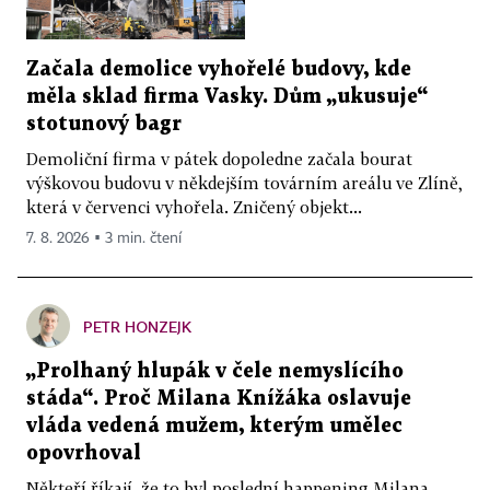
Začala demolice vyhořelé budovy, kde
měla sklad firma Vasky. Dům „ukusuje“
stotunový bagr
Demoliční firma v pátek dopoledne začala bourat
výškovou budovu v někdejším továrním areálu ve Zlíně,
která v červenci vyhořela. Zničený objekt...
7. 8. 2026 ▪ 3 min. čtení
PETR HONZEJK
„Prolhaný hlupák v čele nemyslícího
stáda“. Proč Milana Knížáka oslavuje
vláda vedená mužem, kterým umělec
opovrhoval
Někteří říkají, že to byl poslední happening Milana