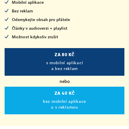
Mobilní aplikace
Bez reklam
Odemykejte obsah pro přátele
Články v audioverzi + playlist
Možnost kdykoliv zrušit
ZA 80 KČ
s mobilní aplikací
a bez reklam
nebo
ZA 40 KČ
bez mobilní aplikace
a s reklamou