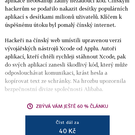
aplikace neobsahují žádný nežádoucí kód. Čínským
hackerům se podařilo nakazit desítky populárních
aplikací s desítkami milionů uživatelů. Klíčem k
úspěšnému útoku byl pomalý čínský internet.
Hackeři na čínský web umístili upravenou verzi
vývojářských nástrojů Xcode od Applu. Autoři
aplikací, kteří chtěli rychleji stáhnout Xcode, pak
do svých aplikací zanesli škodlivý kód, který může
odposlouchávat komunikaci, krást hesla a
kopírovat text ze schránky. Na hrozbu upozornila
bezpečnostní divize společnosti Alibaba.
ZBÝVÁ VÁM JEŠTĚ 60 % ČLÁNKU
Číst dál za
40 Kč