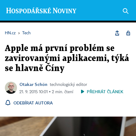
HN.cz
›
Tech
Apple má první problém se
zavirovanými aplikacemi, týká
se hlavně Číny
Otakar Schön
technologický editor
PŘEHRÁT ČLÁNEK
21. 9. 2015 10:01 ▪ 2 min. čtení
ODEBÍRAT AUTORA