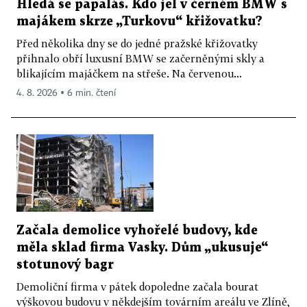
Hledá se papaláš. Kdo jel v černém BMW s
majákem skrze „Turkovu“ křižovatku?
Před několika dny se do jedné pražské křižovatky
přihnalo obří luxusní BMW se začerněnými skly a
blikajícím majáčkem na střeše. Na červenou...
4. 8. 2026 ▪ 6 min. čtení
Začala demolice vyhořelé budovy, kde
měla sklad firma Vasky. Dům „ukusuje“
stotunový bagr
Demoliční firma v pátek dopoledne začala bourat
výškovou budovu v někdejším továrním areálu ve Zlíně,