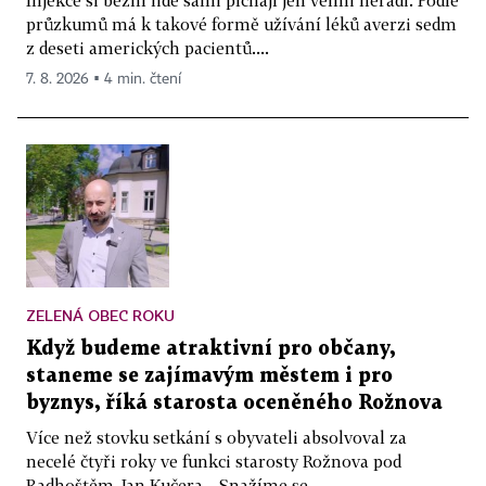
průzkumů má k takové formě užívání léků averzi sedm
z deseti amerických pacientů....
7. 8. 2026 ▪ 4 min. čtení
ZELENÁ OBEC ROKU
Když budeme atraktivní pro občany,
staneme se zajímavým městem i pro
byznys, říká starosta oceněného Rožnova
Více než stovku setkání s obyvateli absolvoval za
necelé čtyři roky ve funkci starosty Rožnova pod
Radhoštěm Jan Kučera. „Snažíme se...