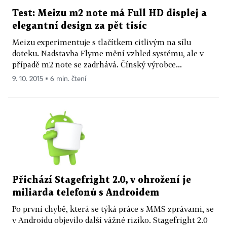
Test: Meizu m2 note má Full HD displej a
elegantní design za pět tisíc
Meizu experimentuje s tlačítkem citlivým na sílu
doteku. Nadstavba Flyme mění vzhled systému, ale v
případě m2 note se zadrhává. Čínský výrobce...
9. 10. 2015 ▪ 6 min. čtení
Přichází Stagefright 2.0, v ohrožení je
miliarda telefonů s Androidem
Po první chybě, která se týká práce s MMS zprávami, se
v Androidu objevilo další vážné riziko. Stagefright 2.0