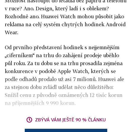
Možnost nastoupit do letadla bez papíru a telefonu
v ruce? Ano. Design, který ladí i s oblekem?
Rozhodně ano. Huawei Watch mohou působit jako
reklama na celý systém chytrých hodinek Android
Wear.
Od prvního představení hodinek s nejjemnějším
„ciferníkem“ na trhu do zahájení prodeje uběhlo
půl roku. Za tu dobu se na trhu prosadila zejména
konkurence v podobě Apple Watch, kterých se
podle odhadů prodalo už asi 7 milionů. Huawei ale
za stejnou dobu zvládl udělat něco důležitého:
Snížil cenu z původně oznámených 12 tisíc korun
na příjemnějších 9 990 korun.
ZBÝVÁ VÁM JEŠTĚ 90 % ČLÁNKU