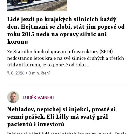
Lidé jezdí po krajských silnicích každý
den. Hejtmani se zlobí, stát jim poprvé od
roku 2015 nedá na opravy silnic ani
korunu
Ze Státního fondu dopravní infrastruktury (SFDI)
nedostanou letos kraje na své silnice druhých a třetích
tříd ani korunu, je to poprvé od roku...
7. 8. 2026 ▪ 3 min. čtení
LUDĚK VAINERT
Nehladov, nepíchej si injekci, prostě si
vezmi prášek. Eli Lilly má svatý grál
pacientů i investorů
Injekce si běžní lidé sami píchají jen velmi neradi. Podle