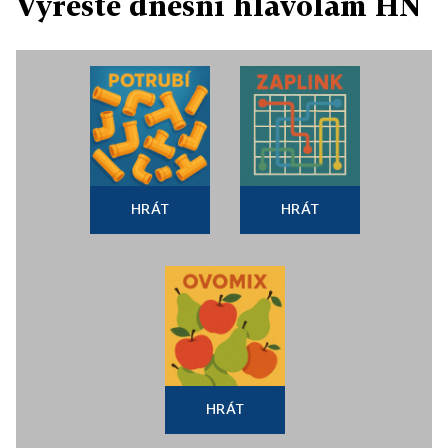
Vyřešte dnešní hlavolam HN
HRÁT
HRÁT
HRÁT