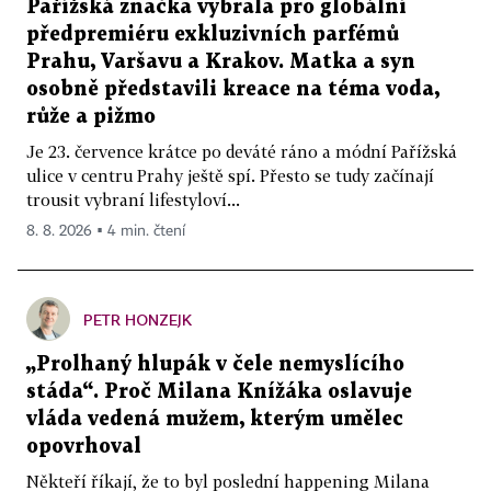
Pařížská značka vybrala pro globální
předpremiéru exkluzivních parfémů
Prahu, Varšavu a Krakov. Matka a syn
osobně představili kreace na téma voda,
růže a pižmo
Je 23. července krátce po deváté ráno a módní Pařížská
ulice v centru Prahy ještě spí. Přesto se tudy začínají
trousit vybraní lifestyloví...
8. 8. 2026 ▪ 4 min. čtení
PETR HONZEJK
„Prolhaný hlupák v čele nemyslícího
stáda“. Proč Milana Knížáka oslavuje
vláda vedená mužem, kterým umělec
opovrhoval
Někteří říkají, že to byl poslední happening Milana