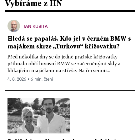
Vybíráme z HN
JAN KUBITA
Hledá se papaláš. Kdo jel v černém BMW s
majákem skrze „Turkovu“ křižovatku?
Před několika dny se do jedné pražské křižovatky
přihnalo obří luxusní BMW se začerněnými skly a
blikajícím majáčkem na střeše. Na červenou...
4. 8. 2026 ▪ 6 min. čtení