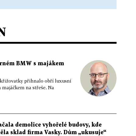
N
 černém BMW s majákem
 křižovatky přihnalo obří luxusní
m majáčkem na střeše. Na
ačala demolice vyhořelé budovy, kde
ěla sklad firma Vasky. Dům „ukusuje“