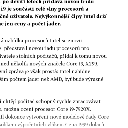
 po devíti letech přidává novou třídu
i9 je součástí celé vlny procesorů a
né uživatele. Nejvýkonnější čipy Intel drží
 jen ceny a počet jader.
ná nabídka procesorů Intel se znovu
el představil novou řadu procesorů pro
ivatele stolních počítačů, přidal k tomu novou
ned několik nových značek: Core i9, X299,
ní zpráva je však prostá: Intel nabídne
tším počtem jader než AMD, byť bude výrazně
í chtějí počítač schopný rychle zpracovávat
u, možná ocení procesor Core i9-7920X.
užil dokonce vytvoření nové modelové řady Core
násobkem výpočetních vláken. Cena 1999 dolarů