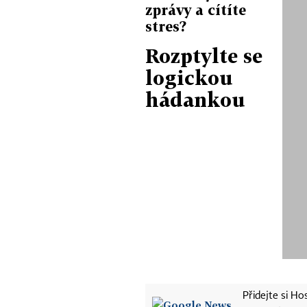
zprávy a cítíte
stres?
Rozptylte se
logickou
hádankou
Přidejte si H