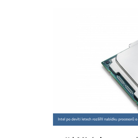
Intel po devíti letech rozšířil nabídku procesorů