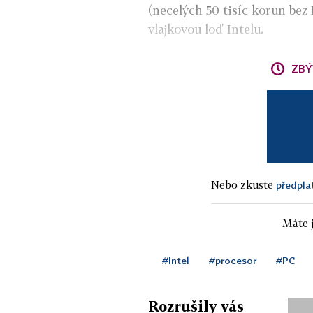
(necelých 50 tisíc korun bez 
vlajkovou loď Intelu.
ZBÝ
Nebo zkuste
předpla
Máte j
#Intel
#procesor
#PC
Rozrušily vás