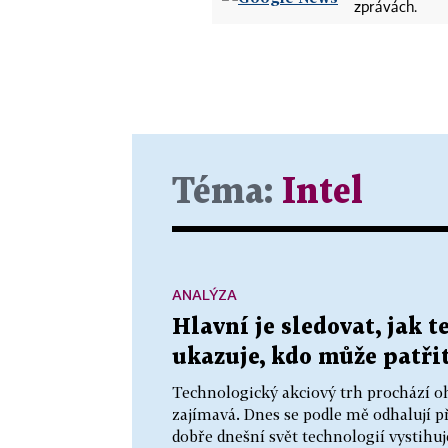
zprávách.
Téma:
Intel
ANALÝZA
Hlavní je sledovat, jak 
ukazuje, kdo může patřit
Technologický akciový trh prochází o
zajímavá. Dnes se podle mě odhalují př
dobře dnešní svět technologií vystihuj