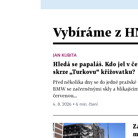
Vybíráme z H
JAN KUBITA
Hledá se papaláš. Kdo jel v
skrze „Turkovu“ křižovatku?
Před několika dny se do jedné pražské
BMW se začerněnými skly a blikající
červenou...
4. 8. 2026 ▪ 6 min. čtení
Z
m