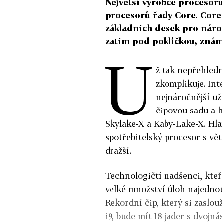
Největší výrobce procesorů
procesorů řady Core. Core 
základních desek pro nároč
zatím pod pokličkou, známe
U
ž tak nepřehled
zkomplikuje. Int
nejnáročnější už
čipovou sadu a h
Skylake-X a Kaby-Lake-X. Hlav
spotřebitelský procesor s vě
dražší.
Technologičtí nadšenci, kteř
velké množství úloh najedno
Rekordní čip, který si zaslo
i9, bude mít 18 jader s dvoj