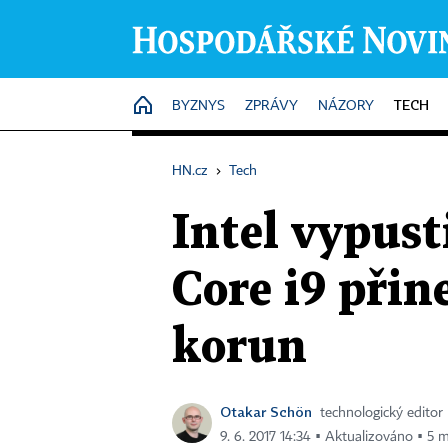
TECH
HOME
BYZNYS
ZPRÁVY
NÁZORY
HN.cz
›
Tech
Intel vypust
Core i9 přine
korun
Otakar Schön
technologický editor
9. 6. 2017 14:34 ▪ Aktualizováno ▪ 5 m