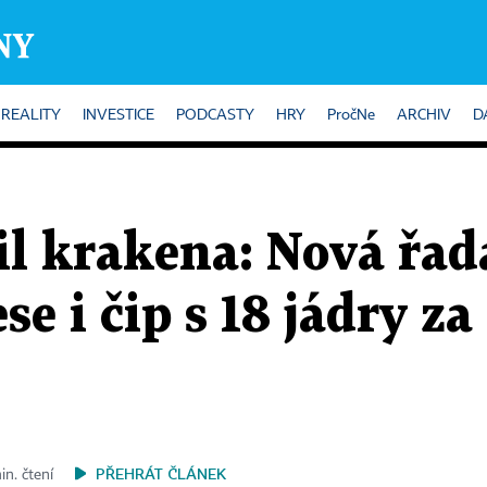
REALITY
INVESTICE
PODCASTY
HRY
PročNe
ARCHIV
D
il krakena: Nová řad
se i čip s 18 jádry za 
PŘEHRÁT ČLÁNEK
in. čtení