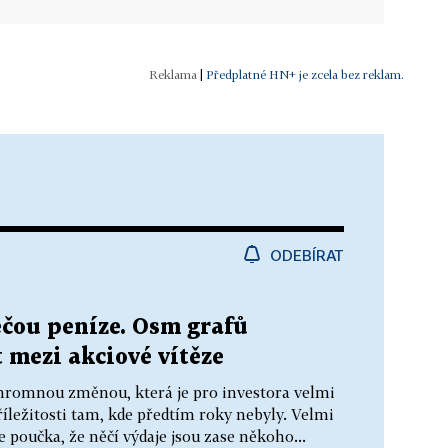
|
Předplatné HN+ je zcela bez reklam.
ODEBÍRAT
tečou peníze. Osm grafů
 mezi akciové vítěze
hromnou změnou, která je pro investora velmi
íležitosti tam, kde předtím roky nebyly. Velmi
e poučka, že něčí výdaje jsou zase někoho...