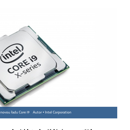
 o novou řadu Core i9
Autor ▪
Intel Corporation